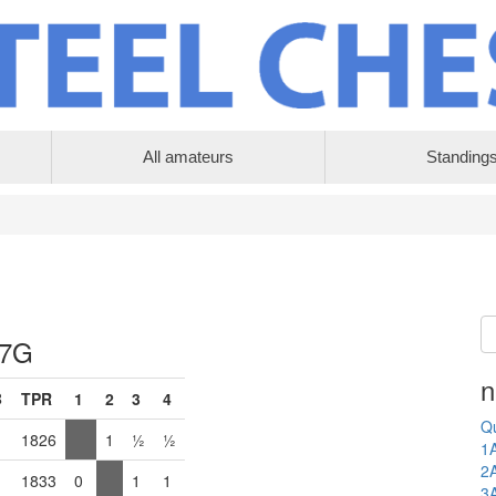
All amateurs
Standing
 7G
n
B
TPR
1
2
3
4
Qu
1826
1
½
½
1
2
1833
0
1
1
3