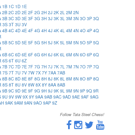
A
1B
1C
1D
1E
A
2B
2C
2D
2E
2F
2G
2H
2J
2K
2L
2M
2N
A
3B
3C
3D
3E
3F
3G
3H
3J
3K
3L
3M
3N
3O
3P
3Q
R
3S
3T
3U
3V
A
4B
4C
4D
4E
4F
4G
4H
4J
4K
4L
4M
4N
4O
4P
4Q
R
A
5B
5C
5D
5E
5F
5G
5H
5J
5K
5L
5M
5N
5O
5P
5Q
R
A
6B
6C
6D
6E
6F
6G
6H
6J
6K
6L
6M
6N
6O
6P
6Q
R
6S
6T
6U
6Z
A
7B
7C
7D
7E
7F
7G
7H
7J
7K
7L
7M
7N
7O
7P
7Q
R
7S
7T
7U
7V
7W
7X
7Y
7AA
7AB
A
8B
8C
8D
8E
8F
8G
8H
8J
8K
8L
8M
8N
8O
8P
8Q
R
8S
8T
8U
8V
8W
8X
8Y
8AA
8AB
A
9B
9C
9D
9E
9F
9G
9H
9J
9K
9L
9M
9N
9P
9Q
9R
S
9U
9V
9W
9X
9Y
9AA
9AB
9AC
9AD
9AE
9AF
9AG
AH
9AK
9AM
9AN
9AO
9AP
9Z
Follow Tata Steel Chess!