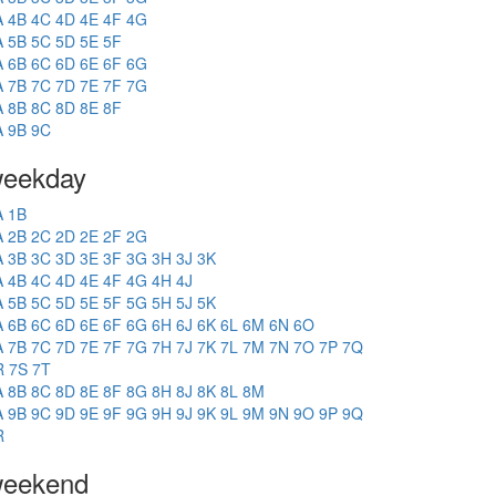
A
4B
4C
4D
4E
4F
4G
A
5B
5C
5D
5E
5F
A
6B
6C
6D
6E
6F
6G
A
7B
7C
7D
7E
7F
7G
A
8B
8C
8D
8E
8F
A
9B
9C
eekday
A
1B
A
2B
2C
2D
2E
2F
2G
A
3B
3C
3D
3E
3F
3G
3H
3J
3K
A
4B
4C
4D
4E
4F
4G
4H
4J
A
5B
5C
5D
5E
5F
5G
5H
5J
5K
A
6B
6C
6D
6E
6F
6G
6H
6J
6K
6L
6M
6N
6O
A
7B
7C
7D
7E
7F
7G
7H
7J
7K
7L
7M
7N
7O
7P
7Q
R
7S
7T
A
8B
8C
8D
8E
8F
8G
8H
8J
8K
8L
8M
A
9B
9C
9D
9E
9F
9G
9H
9J
9K
9L
9M
9N
9O
9P
9Q
R
eekend