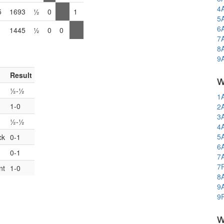
4
5
1693
½
0
1
5
6
1445
½
0
0
7
8
9
Result
w
½-½
1
1-0
2
3
½-½
4
5
ck
0-1
6
0-1
7
7
nt
1-0
8
9
9
w