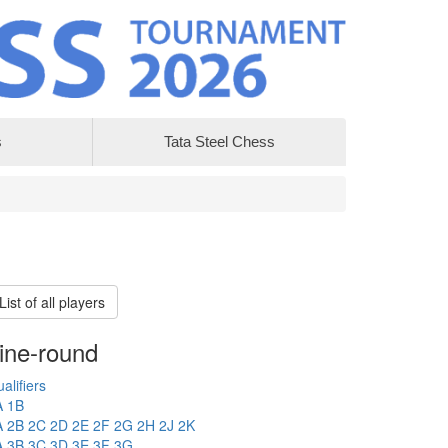
s
Tata Steel Chess
List of all players
ine-round
alifiers
A
1B
A
2B
2C
2D
2E
2F
2G
2H
2J
2K
A
3B
3C
3D
3E
3F
3G