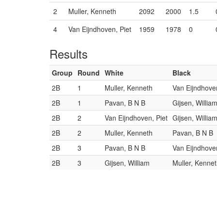
2
Muller, Kenneth
2092
2000
1.5
4
Van Eijndhoven, Piet
1959
1978
0
Results
Group
Round
White
Black
2B
1
Muller, Kenneth
Van Eijndhoven
2B
1
Pavan, B N B
Gijsen, Willia
2B
2
Van Eijndhoven, Piet
Gijsen, Willia
2B
2
Muller, Kenneth
Pavan, B N B
2B
3
Pavan, B N B
Van Eijndhoven
2B
3
Gijsen, William
Muller, Kenne