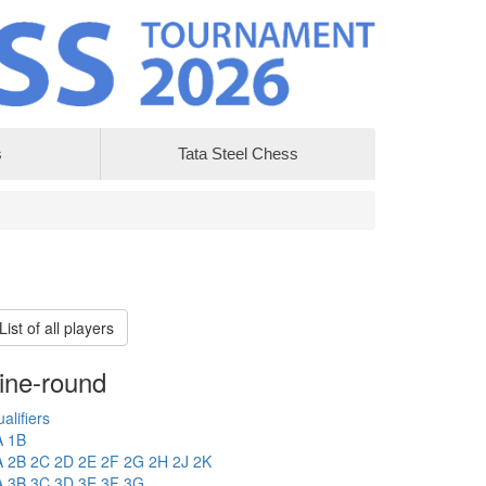
s
Tata Steel Chess
List of all players
ine-round
alifiers
A
1B
A
2B
2C
2D
2E
2F
2G
2H
2J
2K
A
3B
3C
3D
3E
3F
3G