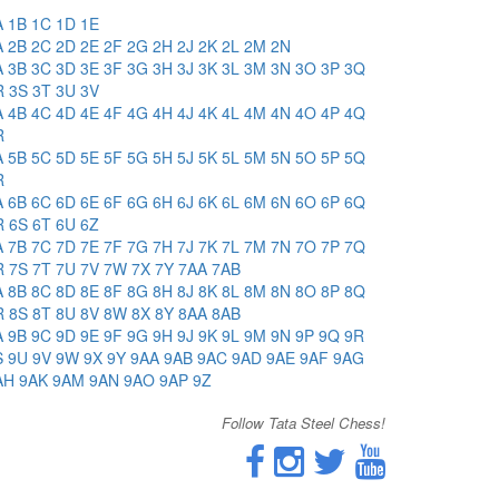
A
1B
1C
1D
1E
A
2B
2C
2D
2E
2F
2G
2H
2J
2K
2L
2M
2N
A
3B
3C
3D
3E
3F
3G
3H
3J
3K
3L
3M
3N
3O
3P
3Q
R
3S
3T
3U
3V
A
4B
4C
4D
4E
4F
4G
4H
4J
4K
4L
4M
4N
4O
4P
4Q
R
A
5B
5C
5D
5E
5F
5G
5H
5J
5K
5L
5M
5N
5O
5P
5Q
R
A
6B
6C
6D
6E
6F
6G
6H
6J
6K
6L
6M
6N
6O
6P
6Q
R
6S
6T
6U
6Z
A
7B
7C
7D
7E
7F
7G
7H
7J
7K
7L
7M
7N
7O
7P
7Q
R
7S
7T
7U
7V
7W
7X
7Y
7AA
7AB
A
8B
8C
8D
8E
8F
8G
8H
8J
8K
8L
8M
8N
8O
8P
8Q
R
8S
8T
8U
8V
8W
8X
8Y
8AA
8AB
A
9B
9C
9D
9E
9F
9G
9H
9J
9K
9L
9M
9N
9P
9Q
9R
S
9U
9V
9W
9X
9Y
9AA
9AB
9AC
9AD
9AE
9AF
9AG
AH
9AK
9AM
9AN
9AO
9AP
9Z
Follow Tata Steel Chess!