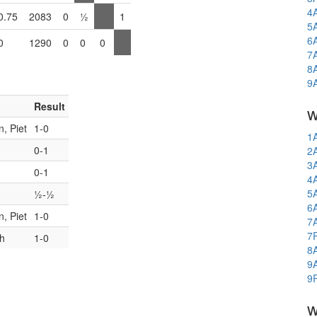
4
0.75
2083
0
½
1
5
6
0
1290
0
0
0
7
8
9
Result
w
, Piet
1-0
1
m
0-1
2
3
m
0-1
4
5
½-½
6
, Piet
1-0
7
7
th
1-0
8
9
9
w