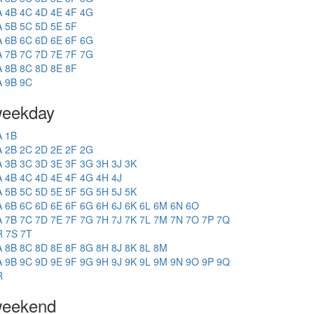
A
4B
4C
4D
4E
4F
4G
A
5B
5C
5D
5E
5F
A
6B
6C
6D
6E
6F
6G
A
7B
7C
7D
7E
7F
7G
A
8B
8C
8D
8E
8F
A
9B
9C
eekday
A
1B
A
2B
2C
2D
2E
2F
2G
A
3B
3C
3D
3E
3F
3G
3H
3J
3K
A
4B
4C
4D
4E
4F
4G
4H
4J
A
5B
5C
5D
5E
5F
5G
5H
5J
5K
A
6B
6C
6D
6E
6F
6G
6H
6J
6K
6L
6M
6N
6O
A
7B
7C
7D
7E
7F
7G
7H
7J
7K
7L
7M
7N
7O
7P
7Q
R
7S
7T
A
8B
8C
8D
8E
8F
8G
8H
8J
8K
8L
8M
A
9B
9C
9D
9E
9F
9G
9H
9J
9K
9L
9M
9N
9O
9P
9Q
R
eekend