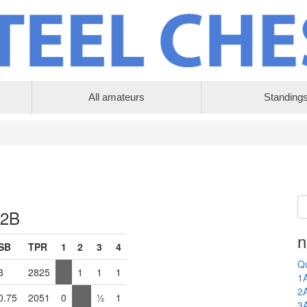
All amateurs
Standing
 2B
n
SB
TPR
1
2
3
4
Qu
3
2825
1
1
1
1
2
0.75
2051
0
½
1
3