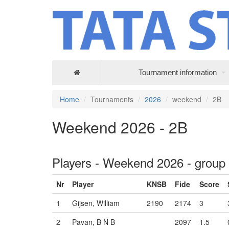
Tournament information
Home
Tournaments
2026
weekend
2B
Weekend 2026 - 2B
Players - Weekend 2026 - group
Nr
Player
KNSB
Fide
Score
1
Gijsen, William
2190
2174
3
2
Pavan, B N B
2097
1.5