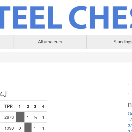
All amateurs
Standing
 4J
n
TPR
1
2
3
4
Qu
2673
1
½
1
1
2
1090
0
1
1
3