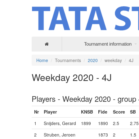
Tournament information
Home
Tournaments
2020
weekday
4J
Weekday 2020 - 4J
Players - Weekday 2020 - group
Nr
Player
KNSB
Fide
Score
SB
1
Snijders, Gerard
1899
1890
2.5
2.75
2
Struben, Jeroen
1873
2
1.5