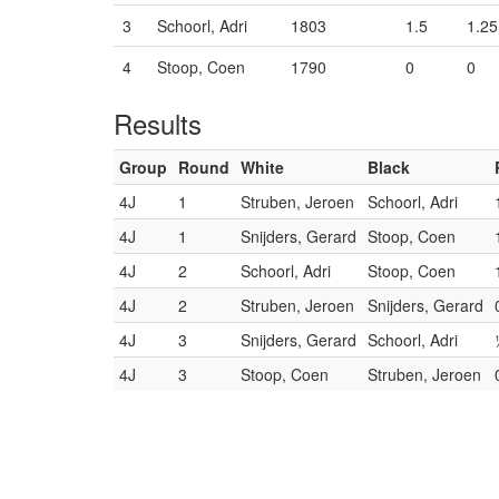
3
Schoorl, Adri
1803
1.5
1.25
4
Stoop, Coen
1790
0
0
Results
Group
Round
White
Black
4J
1
Struben, Jeroen
Schoorl, Adri
4J
1
Snijders, Gerard
Stoop, Coen
4J
2
Schoorl, Adri
Stoop, Coen
4J
2
Struben, Jeroen
Snijders, Gerard
4J
3
Snijders, Gerard
Schoorl, Adri
4J
3
Stoop, Coen
Struben, Jeroen