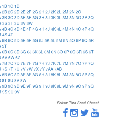
A
1B
1C
1D
A
2B
2C
2D
2E
2F
2G
2H
2J
2K
2L
2M
2N
2O
A
3B
3C
3D
3E
3F
3G
3H
3J
3K
3L
3M
3N
3O
3P
3Q
R
3S
3T
3U
3V
3W
A
4B
4C
4D
4E
4F
4G
4H
4J
4K
4L
4M
4N
4O
4P
4Q
R
4S
4T
A
5B
5C
5D
5E
5F
5G
5J
5K
5L
5M
5N
5O
5P
5Q
5R
S
5T
A
6B
6C
6D
6G
6J
6K
6L
6M
6N
6O
6P
6Q
6R
6S
6T
U
6V
6W
6Z
A
7B
7C
7D
7E
7F
7G
7H
7J
7K
7L
7M
7N
7O
7P
7Q
R
7S
7T
7U
7V
7W
7X
7Y
7AA
7AB
A
8B
8C
8D
8E
8F
8G
8H
8J
8K
8L
8M
8N
8O
8P
8Q
S
8T
8U
8V
8W
A
9B
9C
9D
9E
9F
9G
9H
9J
9K
9L
9M
9N
9O
9P
9Q
R
9S
9U
9V
Follow Tata Steel Chess!