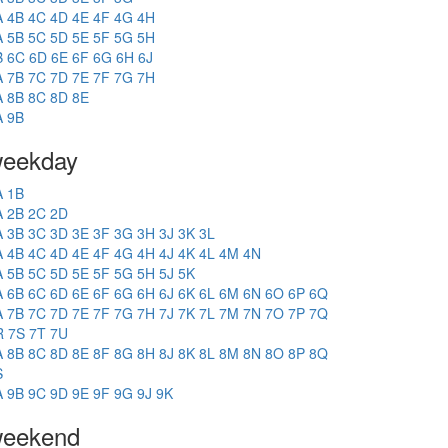
A
4B
4C
4D
4E
4F
4G
4H
A
5B
5C
5D
5E
5F
5G
5H
B
6C
6D
6E
6F
6G
6H
6J
A
7B
7C
7D
7E
7F
7G
7H
A
8B
8C
8D
8E
A
9B
eekday
A
1B
A
2B
2C
2D
A
3B
3C
3D
3E
3F
3G
3H
3J
3K
3L
A
4B
4C
4D
4E
4F
4G
4H
4J
4K
4L
4M
4N
A
5B
5C
5D
5E
5F
5G
5H
5J
5K
A
6B
6C
6D
6E
6F
6G
6H
6J
6K
6L
6M
6N
6O
6P
6Q
A
7B
7C
7D
7E
7F
7G
7H
7J
7K
7L
7M
7N
7O
7P
7Q
R
7S
7T
7U
A
8B
8C
8D
8E
8F
8G
8H
8J
8K
8L
8M
8N
8O
8P
8Q
S
A
9B
9C
9D
9E
9F
9G
9J
9K
eekend