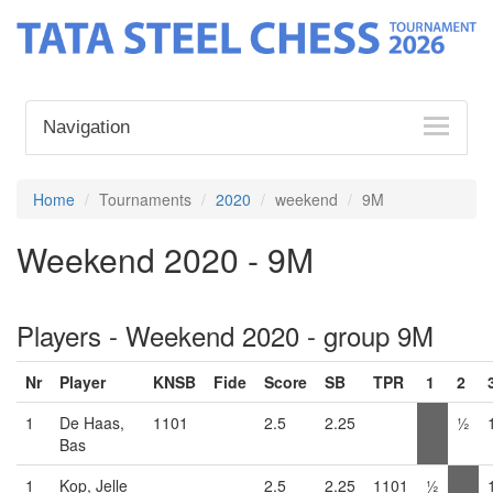
Navigation
Home
Tournaments
2020
weekend
9M
Weekend 2020 - 9M
Players - Weekend 2020 - group 9M
Nr
Player
KNSB
Fide
Score
SB
TPR
1
2
1
De Haas,
1101
2.5
2.25
½
Bas
1
Kop, Jelle
2.5
2.25
1101
½