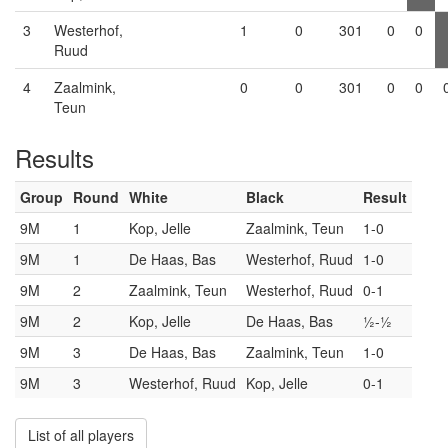
3
Westerhof,
1
0
301
0
0
Ruud
4
Zaalmink,
0
0
301
0
0
Teun
Results
Group
Round
White
Black
Result
9M
1
Kop, Jelle
Zaalmink, Teun
1-0
9M
1
De Haas, Bas
Westerhof, Ruud
1-0
9M
2
Zaalmink, Teun
Westerhof, Ruud
0-1
9M
2
Kop, Jelle
De Haas, Bas
½-½
9M
3
De Haas, Bas
Zaalmink, Teun
1-0
9M
3
Westerhof, Ruud
Kop, Jelle
0-1
List of all players