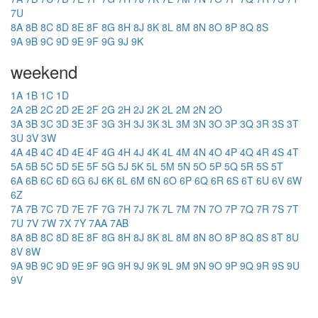
7U
8A
8B
8C
8D
8E
8F
8G
8H
8J
8K
8L
8M
8N
8O
8P
8Q
8S
9A
9B
9C
9D
9E
9F
9G
9J
9K
weekend
1A
1B
1C
1D
2A
2B
2C
2D
2E
2F
2G
2H
2J
2K
2L
2M
2N
2O
3A
3B
3C
3D
3E
3F
3G
3H
3J
3K
3L
3M
3N
3O
3P
3Q
3R
3S
3T
3U
3V
3W
4A
4B
4C
4D
4E
4F
4G
4H
4J
4K
4L
4M
4N
4O
4P
4Q
4R
4S
4T
5A
5B
5C
5D
5E
5F
5G
5J
5K
5L
5M
5N
5O
5P
5Q
5R
5S
5T
6A
6B
6C
6D
6G
6J
6K
6L
6M
6N
6O
6P
6Q
6R
6S
6T
6U
6V
6W
6Z
7A
7B
7C
7D
7E
7F
7G
7H
7J
7K
7L
7M
7N
7O
7P
7Q
7R
7S
7T
7U
7V
7W
7X
7Y
7AA
7AB
8A
8B
8C
8D
8E
8F
8G
8H
8J
8K
8L
8M
8N
8O
8P
8Q
8S
8T
8U
8V
8W
9A
9B
9C
9D
9E
9F
9G
9H
9J
9K
9L
9M
9N
9O
9P
9Q
9R
9S
9U
9V