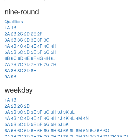
nine-round
Qualifiers
1A
1B
2A
2B
2C
2D
2E
2F
3A
3B
3C
3D
3E
3F
3G
4A
4B
4C
4D
4E
4F
4G
4H
5A
5B
5C
5D
5E
5F
5G
5H
6B
6C
6D
6E
6F
6G
6H
6J
7A
7B
7C
7D
7E
7F
7G
7H
8A
8B
8C
8D
8E
9A
9B
weekday
1A
1B
2A
2B
2C
2D
3A
3B
3C
3D
3E
3F
3G
3H
3J
3K
3L
4A
4B
4C
4D
4E
4F
4G
4H
4J
4K
4L
4M
4N
5A
5B
5C
5D
5E
5F
5G
5H
5J
5K
6A
6B
6C
6D
6E
6F
6G
6H
6J
6K
6L
6M
6N
6O
6P
6Q
7A
7B
7C
7D
7E
7F
7G
7H
7J
7K
7L
7M
7N
7O
7P
7Q
7R
7S
7T