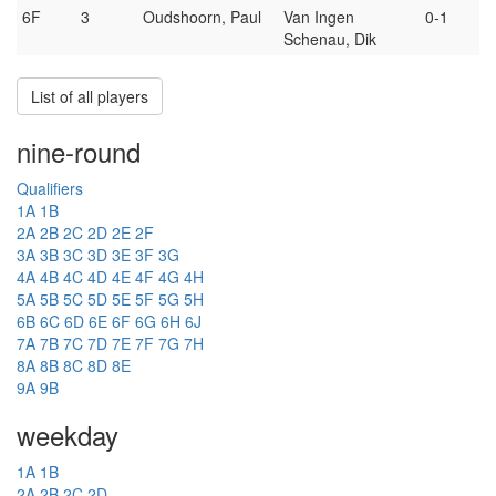
6F
3
Oudshoorn, Paul
Van Ingen
0-1
Schenau, Dik
List of all players
nine-round
Qualifiers
1A
1B
2A
2B
2C
2D
2E
2F
3A
3B
3C
3D
3E
3F
3G
4A
4B
4C
4D
4E
4F
4G
4H
5A
5B
5C
5D
5E
5F
5G
5H
6B
6C
6D
6E
6F
6G
6H
6J
7A
7B
7C
7D
7E
7F
7G
7H
8A
8B
8C
8D
8E
9A
9B
weekday
1A
1B
2A
2B
2C
2D