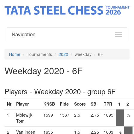
Navigation
Home
Tournaments
2020
weekday
6F
Weekday 2020 - 6F
Players - Weekday 2020 - group 6F
Nr
Player
KNSB
Fide
Score
SB
TPR
1
2
1
Molewijk,
1599
1567
2.5
2.75
1895
½
Tom
2
Van Ingen
1655
1.5
2.25
1603
½