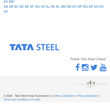
8V
8W
9A
9B
9C
9D
9E
9F
9G
9H
9J
9K
9L
9M
9N
9O
9P
9Q
9R
9S
9U
9V
Follow Tata Steel Chess!
© 2026 - Tata Steel Chess Tournament |
Cookies
|
Disclaimer
|
Privacy Statement
|
Terms and Conditions
|
Contact