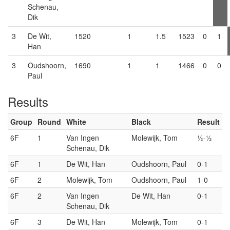
Schenau,
Dik
3
De Wit,
1520
1
1.5
1523
0
1
Han
3
Oudshoorn,
1690
1
1
1466
0
0
Paul
Results
Group
Round
White
Black
Result
6F
1
Van Ingen
Molewijk, Tom
½-½
Schenau, Dik
6F
1
De Wit, Han
Oudshoorn, Paul
0-1
6F
2
Molewijk, Tom
Oudshoorn, Paul
1-0
6F
2
Van Ingen
De Wit, Han
0-1
Schenau, Dik
6F
3
De Wit, Han
Molewijk, Tom
0-1