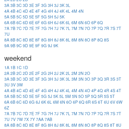
3A
3B
3C
3D
3E
3F
3G
3H
3J
3K
3L
4A
4B
4C
4D
4E
4F
4G
4H
4J
4K
4L
4M
4N
5A
5B
5C
5D
5E
5F
5G
5H
5J
5K
6A
6B
6C
6D
6E
6F
6G
6H
6J
6K
6L
6M
6N
6O
6P
6Q
7A
7B
7C
7D
7E
7F
7G
7H
7J
7K
7L
7M
7N
7O
7P
7Q
7R
7S
7T
7U
8A
8B
8C
8D
8E
8F
8G
8H
8J
8K
8L
8M
8N
8O
8P
8Q
8S
9A
9B
9C
9D
9E
9F
9G
9J
9K
weekend
1A
1B
1C
1D
2A
2B
2C
2D
2E
2F
2G
2H
2J
2K
2L
2M
2N
2O
3A
3B
3C
3D
3E
3F
3G
3H
3J
3K
3L
3M
3N
3O
3P
3Q
3R
3S
3T
3U
3V
3W
4A
4B
4C
4D
4E
4F
4G
4H
4J
4K
4L
4M
4N
4O
4P
4Q
4R
4S
4T
5A
5B
5C
5D
5E
5F
5G
5J
5K
5L
5M
5N
5O
5P
5Q
5R
5S
5T
6A
6B
6C
6D
6G
6J
6K
6L
6M
6N
6O
6P
6Q
6R
6S
6T
6U
6V
6W
6Z
7A
7B
7C
7D
7E
7F
7G
7H
7J
7K
7L
7M
7N
7O
7P
7Q
7R
7S
7T
7U
7V
7W
7X
7Y
7AA
7AB
8A
8B
8C
8D
8E
8F
8G
8H
8J
8K
8L
8M
8N
8O
8P
8Q
8S
8T
8U