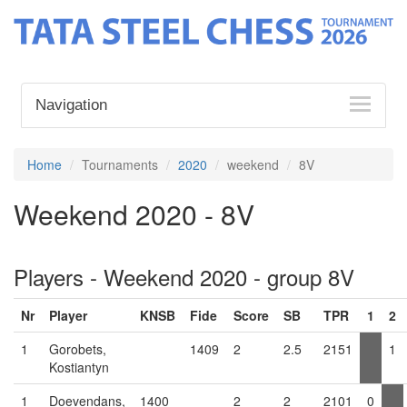
Navigation
Home
Tournaments
2020
weekend
8V
Weekend 2020 - 8V
Players - Weekend 2020 - group 8V
Nr
Player
KNSB
Fide
Score
SB
TPR
1
2
1
Gorobets,
1409
2
2.5
2151
1
Kostiantyn
1
Doevendans,
1400
2
2
2101
0