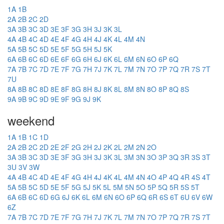
1A
1B
2A
2B
2C
2D
3A
3B
3C
3D
3E
3F
3G
3H
3J
3K
3L
4A
4B
4C
4D
4E
4F
4G
4H
4J
4K
4L
4M
4N
5A
5B
5C
5D
5E
5F
5G
5H
5J
5K
6A
6B
6C
6D
6E
6F
6G
6H
6J
6K
6L
6M
6N
6O
6P
6Q
7A
7B
7C
7D
7E
7F
7G
7H
7J
7K
7L
7M
7N
7O
7P
7Q
7R
7S
7T
7U
8A
8B
8C
8D
8E
8F
8G
8H
8J
8K
8L
8M
8N
8O
8P
8Q
8S
9A
9B
9C
9D
9E
9F
9G
9J
9K
weekend
1A
1B
1C
1D
2A
2B
2C
2D
2E
2F
2G
2H
2J
2K
2L
2M
2N
2O
3A
3B
3C
3D
3E
3F
3G
3H
3J
3K
3L
3M
3N
3O
3P
3Q
3R
3S
3T
3U
3V
3W
4A
4B
4C
4D
4E
4F
4G
4H
4J
4K
4L
4M
4N
4O
4P
4Q
4R
4S
4T
5A
5B
5C
5D
5E
5F
5G
5J
5K
5L
5M
5N
5O
5P
5Q
5R
5S
5T
6A
6B
6C
6D
6G
6J
6K
6L
6M
6N
6O
6P
6Q
6R
6S
6T
6U
6V
6W
6Z
7A
7B
7C
7D
7E
7F
7G
7H
7J
7K
7L
7M
7N
7O
7P
7Q
7R
7S
7T