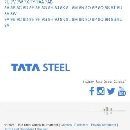
7U
7V
7W
7X
7Y
7AA
7AB
8A
8B
8C
8D
8E
8F
8G
8H
8J
8K
8L
8M
8N
8O
8P
8Q
8S
8T
8U
8V
8W
9A
9B
9C
9D
9E
9F
9G
9H
9J
9K
9L
9M
9N
9O
9P
9Q
9R
9S
9U
9V
Follow Tata Steel Chess!
© 2026 - Tata Steel Chess Tournament |
Cookies
|
Disclaimer
|
Privacy Statement
|
Terms and Conditions
|
Contact