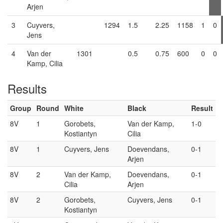
Arjen
3
Cuyvers,
1294
1.5
2.25
1158
1
0
Jens
4
Van der
1301
0.5
0.75
600
0
0
Kamp, Cilia
Results
Group
Round
White
Black
Result
8V
1
Gorobets,
Van der Kamp,
1-0
Kostiantyn
Cilia
8V
1
Cuyvers, Jens
Doevendans,
0-1
Arjen
8V
2
Van der Kamp,
Doevendans,
0-1
Cilia
Arjen
8V
2
Gorobets,
Cuyvers, Jens
0-1
Kostiantyn