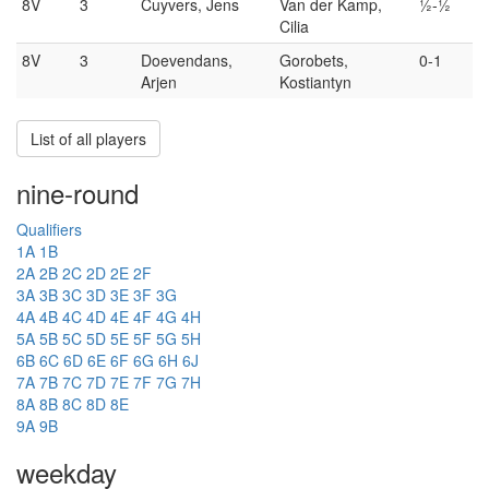
8V
3
Cuyvers, Jens
Van der Kamp,
½-½
Cilia
8V
3
Doevendans,
Gorobets,
0-1
Arjen
Kostiantyn
List of all players
nine-round
Qualifiers
1A
1B
2A
2B
2C
2D
2E
2F
3A
3B
3C
3D
3E
3F
3G
4A
4B
4C
4D
4E
4F
4G
4H
5A
5B
5C
5D
5E
5F
5G
5H
6B
6C
6D
6E
6F
6G
6H
6J
7A
7B
7C
7D
7E
7F
7G
7H
8A
8B
8C
8D
8E
9A
9B
weekday