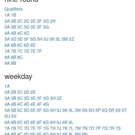
Qualifiers
1A
1B
2A
2B
2C
2D
2E
2F
2G
2H
3A
3B
3C
3D
3E
3F
3G
4A
4B
4C
4D
5A
5D
5E
5F
5G
5H
5J
5K
5L
5M
5Z
6A
6B
6C
6D
6E
7A
7B
7C
7D
7E
7F
8A
8B
8C
9A
9B
weekday
1A
2A
2B
2C
2D
2E
3A
3B
3C
3D
3E
3F
3G
3H
3Z
4A
4B
4C
4D
4E
4F
4G
5A
5B
5C
5D
5E
5F
5G
5H
5J
5K
5L
5M
5N
5O
5P
5Q
5R
5S
5T
5U
5V
6A
6B
6C
6D
6E
6F
6G
6H
6J
6K
6L
7A
7B
7C
7D
7E
7F
7G
7H
7J
7K
7L
7M
7N
7O
7P
7Q
7R
7S
8A
8B
8C
8D
8E
8F
8G
8H
8J
8K
8L
8M
8N