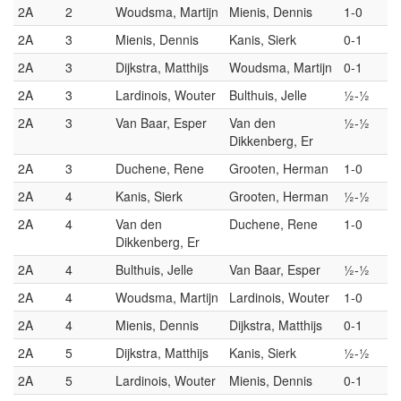
2A
2
Woudsma, Martijn
Mienis, Dennis
1-0
2A
3
Mienis, Dennis
Kanis, Sierk
0-1
2A
3
Dijkstra, Matthijs
Woudsma, Martijn
0-1
2A
3
Lardinois, Wouter
Bulthuis, Jelle
½-½
2A
3
Van Baar, Esper
Van den
½-½
Dikkenberg, Er
2A
3
Duchene, Rene
Grooten, Herman
1-0
2A
4
Kanis, Sierk
Grooten, Herman
½-½
2A
4
Van den
Duchene, Rene
1-0
Dikkenberg, Er
2A
4
Bulthuis, Jelle
Van Baar, Esper
½-½
2A
4
Woudsma, Martijn
Lardinois, Wouter
1-0
2A
4
Mienis, Dennis
Dijkstra, Matthijs
0-1
2A
5
Dijkstra, Matthijs
Kanis, Sierk
½-½
2A
5
Lardinois, Wouter
Mienis, Dennis
0-1