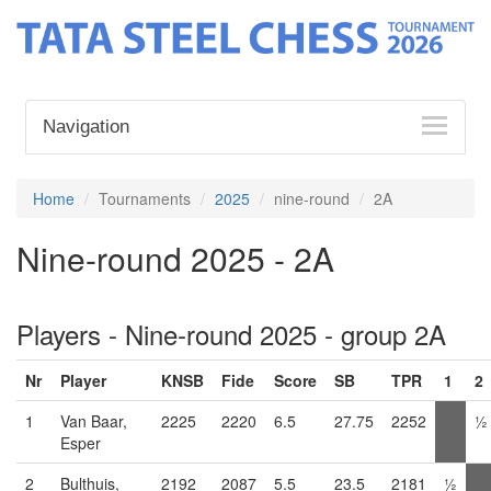
Navigation
Home
Tournaments
2025
nine-round
2A
Nine-round 2025 - 2A
Players - Nine-round 2025 - group 2A
Nr
Player
KNSB
Fide
Score
SB
TPR
1
2
1
Van Baar,
2225
2220
6.5
27.75
2252
½
Esper
2
Bulthuis,
2192
2087
5.5
23.5
2181
½