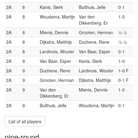
2A
8
Kanis, Sierk
Bulthuis, Jelle
0-1
2A
8
Woudsma, Martijn
Van den
1-0
Dikkenberg, Er
2A
8
Mienis, Dennis
Grooten, Herman
½-½
2A
8
Dijkstra, Matthijs
Duchene, Rene
½-½
2A
8
Lardinois, Wouter
Van Baar, Esper
0-1
2A
9
Van Baar, Esper
Kanis, Sierk
1-0
2A
9
Duchene, Rene
Lardinois, Wouter
1-0 F
2A
9
Grooten, Herman
Dijkstra, Matthijs
0-1 F
2A
9
Van den
Mienis, Dennis
1-0
Dikkenberg, Er
2A
9
Bulthuis, Jelle
Woudsma, Martijn
0-1
List of all players
nine-round