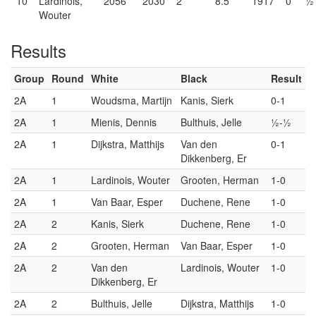
10
Lardinois,
2056
2030
2
8.5
1917
0
½
Wouter
Results
Group
Round
White
Black
Result
2A
1
Woudsma, Martijn
Kanis, Sierk
0-1
2A
1
Mienis, Dennis
Bulthuis, Jelle
½-½
2A
1
Dijkstra, Matthijs
Van den
0-1
Dikkenberg, Er
2A
1
Lardinois, Wouter
Grooten, Herman
1-0
2A
1
Van Baar, Esper
Duchene, Rene
1-0
2A
2
Kanis, Sierk
Duchene, Rene
1-0
2A
2
Grooten, Herman
Van Baar, Esper
1-0
2A
2
Van den
Lardinois, Wouter
1-0
Dikkenberg, Er
2A
2
Bulthuis, Jelle
Dijkstra, Matthijs
1-0