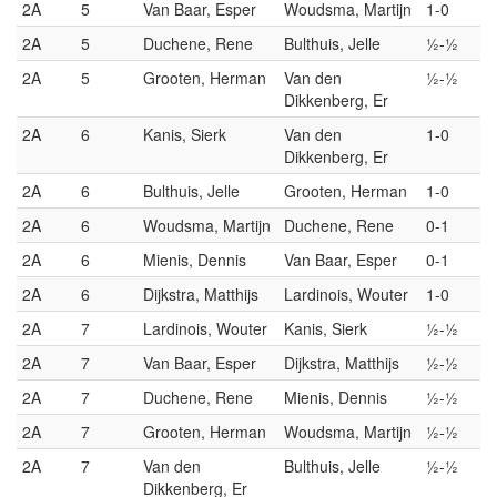
2A
5
Van Baar, Esper
Woudsma, Martijn
1-0
2A
5
Duchene, Rene
Bulthuis, Jelle
½-½
2A
5
Grooten, Herman
Van den
½-½
Dikkenberg, Er
2A
6
Kanis, Sierk
Van den
1-0
Dikkenberg, Er
2A
6
Bulthuis, Jelle
Grooten, Herman
1-0
2A
6
Woudsma, Martijn
Duchene, Rene
0-1
2A
6
Mienis, Dennis
Van Baar, Esper
0-1
2A
6
Dijkstra, Matthijs
Lardinois, Wouter
1-0
2A
7
Lardinois, Wouter
Kanis, Sierk
½-½
2A
7
Van Baar, Esper
Dijkstra, Matthijs
½-½
2A
7
Duchene, Rene
Mienis, Dennis
½-½
2A
7
Grooten, Herman
Woudsma, Martijn
½-½
2A
7
Van den
Bulthuis, Jelle
½-½
Dikkenberg, Er