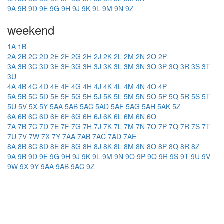
9A
9B
9D
9E
9G
9H
9J
9K
9L
9M
9N
9Z
weekend
1A
1B
2A
2B
2C
2D
2E
2F
2G
2H
2J
2K
2L
2M
2N
2O
2P
3A
3B
3C
3D
3E
3F
3G
3H
3J
3K
3L
3M
3N
3O
3P
3Q
3R
3S
3T
3U
4A
4B
4C
4D
4E
4F
4G
4H
4J
4K
4L
4M
4N
4O
4P
5A
5B
5C
5D
5E
5F
5G
5H
5J
5K
5L
5M
5N
5O
5P
5Q
5R
5S
5T
5U
5V
5X
5Y
5AA
5AB
5AC
5AD
5AF
5AG
5AH
5AK
5Z
6A
6B
6C
6D
6E
6F
6G
6H
6J
6K
6L
6M
6N
6O
7A
7B
7C
7D
7E
7F
7G
7H
7J
7K
7L
7M
7N
7O
7P
7Q
7R
7S
7T
7U
7V
7W
7X
7Y
7AA
7AB
7AC
7AD
7AE
8A
8B
8C
8D
8E
8F
8G
8H
8J
8K
8L
8M
8N
8O
8P
8Q
8R
8Z
9A
9B
9D
9E
9G
9H
9J
9K
9L
9M
9N
9O
9P
9Q
9R
9S
9T
9U
9V
9W
9X
9Y
9AA
9AB
9AC
9Z