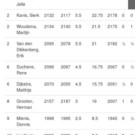
Jelle
2
Kanis, Sierk
2132
2117
5.5
22.75
2178
0
0
2
Woudsma,
2134
2140
5.5
21.5
2175
0
1
Martijn
2
Van den
2095
2078
5.5
21
2182
½
½
Dikkenberg,
Erik
6
Duchene,
2096
2087
4.5
16.75
2067
0
½
Rene
6
Dijkstra,
2070
2055
4.5
15.75
2051
½
0
Matthijs
8
Grooten,
2157
2187
3
16
2007
1
0
Herman
9
Mienis,
1998
1995
2.5
8.5
1945
0
½
Dennis