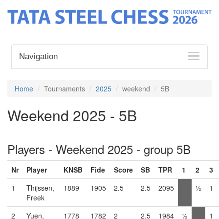
Navigation
Home
Tournaments
2025
weekend
5B
Weekend 2025 - 5B
Players - Weekend 2025 - group 5B
Nr
Player
KNSB
Fide
Score
SB
TPR
1
2
3
1
Thijssen,
1889
1905
2.5
2.5
2095
½
1
Freek
2
Yuen,
1778
1782
2
2.5
1984
½
1