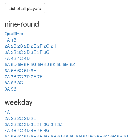
List of all players
nine-round
Qualifiers
1A
1B
2A
2B
2C
2D
2E
2F
2G
2H
3A
3B
3C
3D
3E
3F
3G
4A
4B
4C
4D
5A
5D
5E
5F
5G
5H
5J
5K
5L
5M
5Z
6A
6B
6C
6D
6E
7A
7B
7C
7D
7E
7F
8A
8B
8C
9A
9B
weekday
1A
2A
2B
2C
2D
2E
3A
3B
3C
3D
3E
3F
3G
3H
3Z
4A
4B
4C
4D
4E
4F
4G
5A
5B
5C
5D
5E
5F
5G
5H
5J
5K
5L
5M
5N
5O
5P
5Q
5R
5S
5T