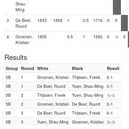
Shau-
Ming
3
De Boer,
1833
1868
1
0.5
1716
0
0
Ruurd
4
Groenen,
1855
0.5
1
1560
0
½
0
Kristian
Results
Group
Round
White
Black
Result
5B
1
Groenen, Kristian
Thijssen, Freek
0-1
5B
1
De Boer, Ruurd
Yuen, Shau-Ming
0-1
5B
2
Thijssen, Freek
Yuen, Shau-Ming
½-½
5B
2
Groenen, Kristian
De Boer, Ruurd
0-1
5B
3
De Boer, Ruurd
Thijssen, Freek
0-1
5B
3
Yuen, Shau-Ming
Groenen, Kristian
½-½