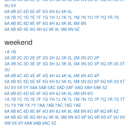
5U
5V
6A
6B
6C
6D
6E
6F
6G
6H
6J
6K
6L
7A
7B
7C
7D
7E
7F
7G
7H
7J
7K
7L
7M
7N
7O
7P
7Q
7R
7S
8A
8B
8C
8D
8E
8F
8G
8H
8J
8K
8L
8M
8N
9A
9B
9D
9E
9G
9H
9J
9K
9L
9M
9N
9Z
weekend
1A
1B
2A
2B
2C
2D
2E
2F
2G
2H
2J
2K
2L
2M
2N
2O
2P
3A
3B
3C
3D
3E
3F
3G
3H
3J
3K
3L
3M
3N
3O
3P
3Q
3R
3S
3T
3U
4A
4B
4C
4D
4E
4F
4G
4H
4J
4K
4L
4M
4N
4O
4P
5A
5B
5C
5D
5E
5F
5G
5H
5J
5K
5L
5M
5N
5O
5P
5Q
5R
5S
5T
5U
5V
5X
5Y
5AA
5AB
5AC
5AD
5AF
5AG
5AH
5AK
5Z
6A
6B
6C
6D
6E
6F
6G
6H
6J
6K
6L
6M
6N
6O
7A
7B
7C
7D
7E
7F
7G
7H
7J
7K
7L
7M
7N
7O
7P
7Q
7R
7S
7T
7U
7V
7W
7X
7Y
7AA
7AB
7AC
7AD
7AE
8A
8B
8C
8D
8E
8F
8G
8H
8J
8K
8L
8M
8N
8O
8P
8Q
8R
8Z
9A
9B
9D
9E
9G
9H
9J
9K
9L
9M
9N
9O
9P
9Q
9R
9S
9T
9U
9V
9W
9X
9Y
9AA
9AB
9AC
9Z