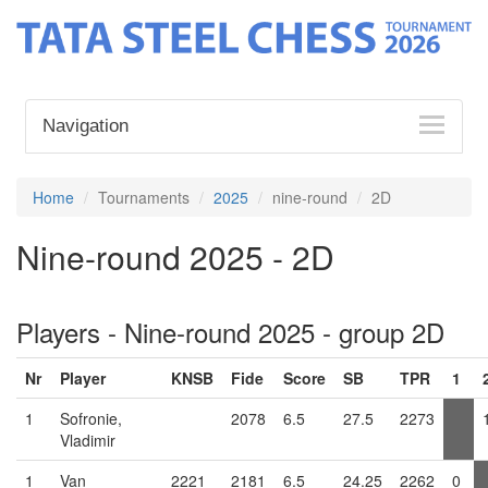
Navigation
Home
Tournaments
2025
nine-round
2D
Nine-round 2025 - 2D
Players - Nine-round 2025 - group 2D
Nr
Player
KNSB
Fide
Score
SB
TPR
1
1
Sofronie,
2078
6.5
27.5
2273
Vladimir
1
Van
2221
2181
6.5
24.25
2262
0