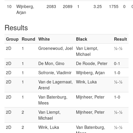
10
Wijnberg,
2083
2089
1
3.25
1755
0
Arjan
Results
Group
Round
White
Black
Result
2D
1
Groenewoud, Joel
Van Liempt,
½-½
Michael
2D
1
De Mon, Gino
De Roode, Peter
0-1
2D
1
Sofronie, Vladimir
Wijnberg, Arjan
1-0
2D
1
Van de Lagemaat,
Wink, Luka
½-½
Arend
2D
1
Van Batenburg,
Mijnheer, Peter
1-0
Mees
2D
2
Van Liempt,
Mijnheer, Peter
½-½
Michael
2D
2
Wink, Luka
Van Batenburg,
½-½
Mees