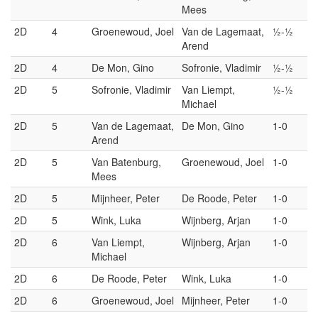
Mees
2D
4
Groenewoud, Joel
Van de Lagemaat,
½-½
Arend
2D
4
De Mon, Gino
Sofronie, Vladimir
½-½
2D
5
Sofronie, Vladimir
Van Liempt,
½-½
Michael
2D
5
Van de Lagemaat,
De Mon, Gino
1-0
Arend
2D
5
Van Batenburg,
Groenewoud, Joel
1-0
Mees
2D
5
Mijnheer, Peter
De Roode, Peter
1-0
2D
5
Wink, Luka
Wijnberg, Arjan
1-0
2D
6
Van Liempt,
Wijnberg, Arjan
1-0
Michael
2D
6
De Roode, Peter
Wink, Luka
1-0
2D
6
Groenewoud, Joel
Mijnheer, Peter
1-0