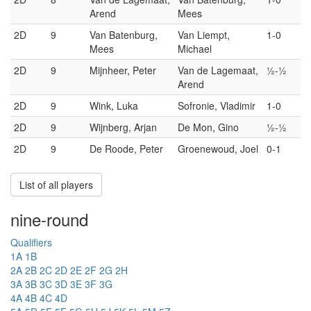
Arend
Mees
2D
9
Van Batenburg,
Van Liempt,
1-0
Mees
Michael
2D
9
Mijnheer, Peter
Van de Lagemaat,
½-½
Arend
2D
9
Wink, Luka
Sofronie, Vladimir
1-0
2D
9
Wijnberg, Arjan
De Mon, Gino
½-½
2D
9
De Roode, Peter
Groenewoud, Joel
0-1
List of all players
nine-round
Qualifiers
1A
1B
2A
2B
2C
2D
2E
2F
2G
2H
3A
3B
3C
3D
3E
3F
3G
4A
4B
4C
4D