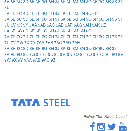
3A
3B
3C
3D
3E
3F
3G
3H
3J
3K
3L
3M
3N
3O
3P
3Q
3R
3S
3T
3U
4A
4B
4C
4D
4E
4F
4G
4H
4J
4K
4L
4M
4N
4O
4P
5A
5B
5C
5D
5E
5F
5G
5H
5J
5K
5L
5M
5N
5O
5P
5Q
5R
5S
5T
5U
5V
5X
5Y
5AA
5AB
5AC
5AD
5AF
5AG
5AH
5AK
5Z
6A
6B
6C
6D
6E
6F
6G
6H
6J
6K
6L
6M
6N
6O
7A
7B
7C
7D
7E
7F
7G
7H
7J
7K
7L
7M
7N
7O
7P
7Q
7R
7S
7T
7U
7V
7W
7X
7Y
7AA
7AB
7AC
7AD
7AE
8A
8B
8C
8D
8E
8F
8G
8H
8J
8K
8L
8M
8N
8O
8P
8Q
8R
8Z
9A
9B
9D
9E
9G
9H
9J
9K
9L
9M
9N
9O
9P
9Q
9R
9S
9T
9U
9V
9W
9X
9Y
9AA
9AB
9AC
9Z
Follow Tata Steel Chess!