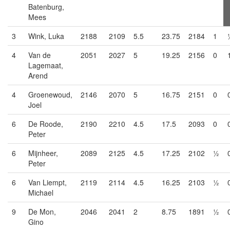
Batenburg,
Mees
3
Wink, Luka
2188
2109
5.5
23.75
2184
1
4
Van de
2051
2027
5
19.25
2156
0
Lagemaat,
Arend
4
Groenewoud,
2146
2070
5
16.75
2151
0
Joel
6
De Roode,
2190
2210
4.5
17.5
2093
0
Peter
6
Mijnheer,
2089
2125
4.5
17.25
2102
½
Peter
6
Van Liempt,
2119
2114
4.5
16.25
2103
½
Michael
9
De Mon,
2046
2041
2
8.75
1891
½
Gino