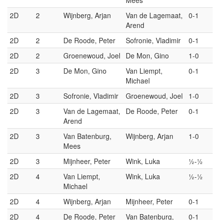
2D
2
Wijnberg, Arjan
Van de Lagemaat,
0-1
Arend
2D
2
De Roode, Peter
Sofronie, Vladimir
0-1
2D
2
Groenewoud, Joel
De Mon, Gino
1-0
2D
3
De Mon, Gino
Van Liempt,
0-1
Michael
2D
3
Sofronie, Vladimir
Groenewoud, Joel
1-0
2D
3
Van de Lagemaat,
De Roode, Peter
0-1
Arend
2D
3
Van Batenburg,
Wijnberg, Arjan
1-0
Mees
2D
3
Mijnheer, Peter
Wink, Luka
½-½
2D
4
Van Liempt,
Wink, Luka
½-½
Michael
2D
4
Wijnberg, Arjan
Mijnheer, Peter
0-1
2D
4
De Roode, Peter
Van Batenburg,
0-1