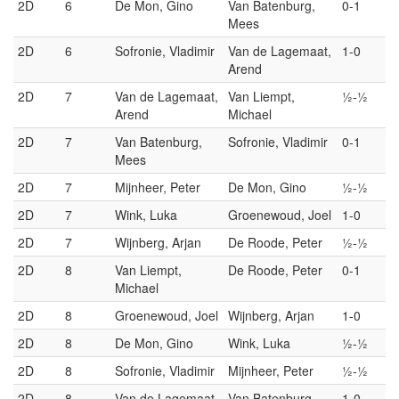
2D
6
De Mon, Gino
Van Batenburg,
0-1
Mees
2D
6
Sofronie, Vladimir
Van de Lagemaat,
1-0
Arend
2D
7
Van de Lagemaat,
Van Liempt,
½-½
Arend
Michael
2D
7
Van Batenburg,
Sofronie, Vladimir
0-1
Mees
2D
7
Mijnheer, Peter
De Mon, Gino
½-½
2D
7
Wink, Luka
Groenewoud, Joel
1-0
2D
7
Wijnberg, Arjan
De Roode, Peter
½-½
2D
8
Van Liempt,
De Roode, Peter
0-1
Michael
2D
8
Groenewoud, Joel
Wijnberg, Arjan
1-0
2D
8
De Mon, Gino
Wink, Luka
½-½
2D
8
Sofronie, Vladimir
Mijnheer, Peter
½-½
2D
8
Van de Lagemaat,
Van Batenburg,
1-0