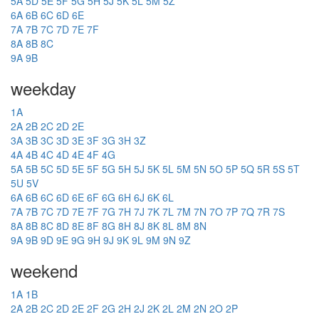
5A
5D
5E
5F
5G
5H
5J
5K
5L
5M
5Z
6A
6B
6C
6D
6E
7A
7B
7C
7D
7E
7F
8A
8B
8C
9A
9B
weekday
1A
2A
2B
2C
2D
2E
3A
3B
3C
3D
3E
3F
3G
3H
3Z
4A
4B
4C
4D
4E
4F
4G
5A
5B
5C
5D
5E
5F
5G
5H
5J
5K
5L
5M
5N
5O
5P
5Q
5R
5S
5T
5U
5V
6A
6B
6C
6D
6E
6F
6G
6H
6J
6K
6L
7A
7B
7C
7D
7E
7F
7G
7H
7J
7K
7L
7M
7N
7O
7P
7Q
7R
7S
8A
8B
8C
8D
8E
8F
8G
8H
8J
8K
8L
8M
8N
9A
9B
9D
9E
9G
9H
9J
9K
9L
9M
9N
9Z
weekend
1A
1B
2A
2B
2C
2D
2E
2F
2G
2H
2J
2K
2L
2M
2N
2O
2P