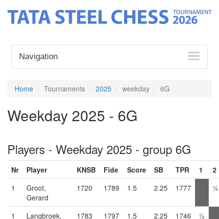
Navigation
Home
Tournaments
2025
weekday
6G
Weekday 2025 - 6G
Players - Weekday 2025 - group 6G
Nr
Player
KNSB
Fide
Score
SB
TPR
1
2
1
Groot,
1720
1789
1.5
2.25
1777
½
Gerard
1
Langbroek,
1783
1797
1.5
2.25
1746
½