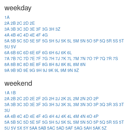
weekday
1A
2A
2B
2C
2D
2E
3A
3B
3C
3D
3E
3F
3G
3H
3Z
4A
4B
4C
4D
4E
4F
4G
5A
5B
5C
5D
5E
5F
5G
5H
5J
5K
5L
5M
5N
5O
5P
5Q
5R
5S
5T
5U
5V
6A
6B
6C
6D
6E
6F
6G
6H
6J
6K
6L
7A
7B
7C
7D
7E
7F
7G
7H
7J
7K
7L
7M
7N
7O
7P
7Q
7R
7S
8A
8B
8C
8D
8E
8F
8G
8H
8J
8K
8L
8M
8N
9A
9B
9D
9E
9G
9H
9J
9K
9L
9M
9N
9Z
weekend
1A
1B
2A
2B
2C
2D
2E
2F
2G
2H
2J
2K
2L
2M
2N
2O
2P
3A
3B
3C
3D
3E
3F
3G
3H
3J
3K
3L
3M
3N
3O
3P
3Q
3R
3S
3T
3U
4A
4B
4C
4D
4E
4F
4G
4H
4J
4K
4L
4M
4N
4O
4P
5A
5B
5C
5D
5E
5F
5G
5H
5J
5K
5L
5M
5N
5O
5P
5Q
5R
5S
5T
5U
5V
5X
5Y
5AA
5AB
5AC
5AD
5AF
5AG
5AH
5AK
5Z