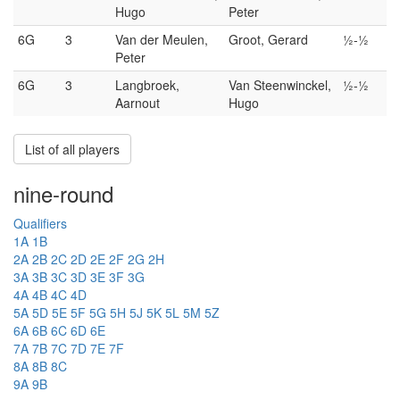
Hugo
Peter
6G
3
Van der Meulen,
Groot, Gerard
½-½
Peter
6G
3
Langbroek,
Van Steenwinckel,
½-½
Aarnout
Hugo
List of all players
nine-round
Qualifiers
1A
1B
2A
2B
2C
2D
2E
2F
2G
2H
3A
3B
3C
3D
3E
3F
3G
4A
4B
4C
4D
5A
5D
5E
5F
5G
5H
5J
5K
5L
5M
5Z
6A
6B
6C
6D
6E
7A
7B
7C
7D
7E
7F
8A
8B
8C
9A
9B