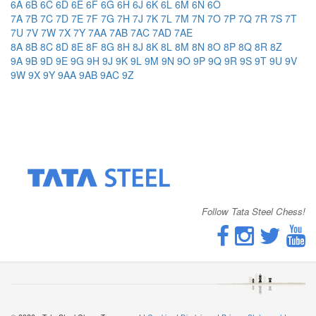
6A
6B
6C
6D
6E
6F
6G
6H
6J
6K
6L
6M
6N
6O
7A
7B
7C
7D
7E
7F
7G
7H
7J
7K
7L
7M
7N
7O
7P
7Q
7R
7S
7T
7U
7V
7W
7X
7Y
7AA
7AB
7AC
7AD
7AE
8A
8B
8C
8D
8E
8F
8G
8H
8J
8K
8L
8M
8N
8O
8P
8Q
8R
8Z
9A
9B
9D
9E
9G
9H
9J
9K
9L
9M
9N
9O
9P
9Q
9R
9S
9T
9U
9V
9W
9X
9Y
9AA
9AB
9AC
9Z
Follow Tata Steel Chess!