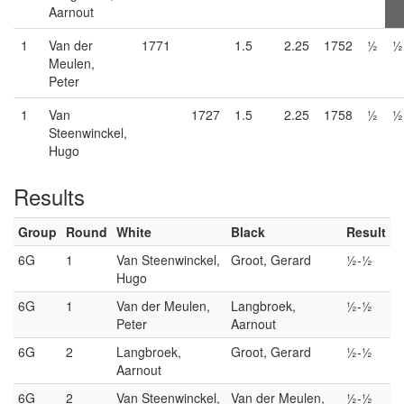
Aarnout
1
Van der
1771
1.5
2.25
1752
½
½
Meulen,
Peter
1
Van
1727
1.5
2.25
1758
½
½
Steenwinckel,
Hugo
Results
Group
Round
White
Black
Result
6G
1
Van Steenwinckel,
Groot, Gerard
½-½
Hugo
6G
1
Van der Meulen,
Langbroek,
½-½
Peter
Aarnout
6G
2
Langbroek,
Groot, Gerard
½-½
Aarnout
6G
2
Van Steenwinckel,
Van der Meulen,
½-½