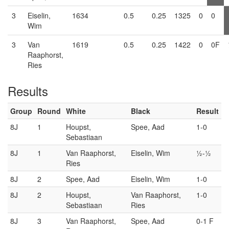
3
Eiselin,
1634
0.5
0.25
1325
0
0
Wim
3
Van
1619
0.5
0.25
1422
0
0F
Raaphorst,
Ries
Results
Group
Round
White
Black
Result
8J
1
Houpst,
Spee, Aad
1-0
Sebastiaan
8J
1
Van Raaphorst,
Eiselin, Wim
½-½
Ries
8J
2
Spee, Aad
Eiselin, Wim
1-0
8J
2
Houpst,
Van Raaphorst,
1-0
Sebastiaan
Ries
8J
3
Van Raaphorst,
Spee, Aad
0-1 F