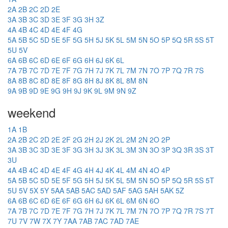
2A
2B
2C
2D
2E
3A
3B
3C
3D
3E
3F
3G
3H
3Z
4A
4B
4C
4D
4E
4F
4G
5A
5B
5C
5D
5E
5F
5G
5H
5J
5K
5L
5M
5N
5O
5P
5Q
5R
5S
5T
5U
5V
6A
6B
6C
6D
6E
6F
6G
6H
6J
6K
6L
7A
7B
7C
7D
7E
7F
7G
7H
7J
7K
7L
7M
7N
7O
7P
7Q
7R
7S
8A
8B
8C
8D
8E
8F
8G
8H
8J
8K
8L
8M
8N
9A
9B
9D
9E
9G
9H
9J
9K
9L
9M
9N
9Z
weekend
1A
1B
2A
2B
2C
2D
2E
2F
2G
2H
2J
2K
2L
2M
2N
2O
2P
3A
3B
3C
3D
3E
3F
3G
3H
3J
3K
3L
3M
3N
3O
3P
3Q
3R
3S
3T
3U
4A
4B
4C
4D
4E
4F
4G
4H
4J
4K
4L
4M
4N
4O
4P
5A
5B
5C
5D
5E
5F
5G
5H
5J
5K
5L
5M
5N
5O
5P
5Q
5R
5S
5T
5U
5V
5X
5Y
5AA
5AB
5AC
5AD
5AF
5AG
5AH
5AK
5Z
6A
6B
6C
6D
6E
6F
6G
6H
6J
6K
6L
6M
6N
6O
7A
7B
7C
7D
7E
7F
7G
7H
7J
7K
7L
7M
7N
7O
7P
7Q
7R
7S
7T
7U
7V
7W
7X
7Y
7AA
7AB
7AC
7AD
7AE