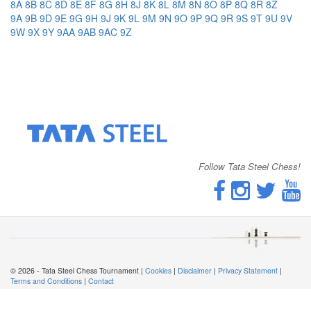
8A
8B
8C
8D
8E
8F
8G
8H
8J
8K
8L
8M
8N
8O
8P
8Q
8R
8Z
9A
9B
9D
9E
9G
9H
9J
9K
9L
9M
9N
9O
9P
9Q
9R
9S
9T
9U
9V
9W
9X
9Y
9AA
9AB
9AC
9Z
Follow Tata Steel Chess!
© 2026 - Tata Steel Chess Tournament |
Cookies
|
Disclaimer
|
Privacy Statement
|
Terms and Conditions
|
Contact