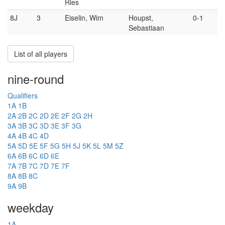
Ries
8J
3
Eiselin, Wim
Houpst,
0-1
Sebastiaan
List of all players
nine-round
Qualifiers
1A
1B
2A
2B
2C
2D
2E
2F
2G
2H
3A
3B
3C
3D
3E
3F
3G
4A
4B
4C
4D
5A
5D
5E
5F
5G
5H
5J
5K
5L
5M
5Z
6A
6B
6C
6D
6E
7A
7B
7C
7D
7E
7F
8A
8B
8C
9A
9B
weekday
1A