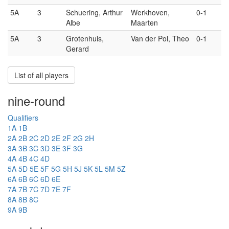
5A
3
Schuering, Arthur
Werkhoven,
0-1
Albe
Maarten
5A
3
Grotenhuis,
Van der Pol, Theo
0-1
Gerard
List of all players
nine-round
Qualifiers
1A
1B
2A
2B
2C
2D
2E
2F
2G
2H
3A
3B
3C
3D
3E
3F
3G
4A
4B
4C
4D
5A
5D
5E
5F
5G
5H
5J
5K
5L
5M
5Z
6A
6B
6C
6D
6E
7A
7B
7C
7D
7E
7F
8A
8B
8C
9A
9B