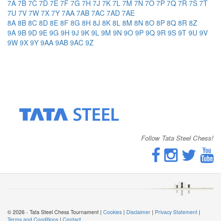
7A
7B
7C
7D
7E
7F
7G
7H
7J
7K
7L
7M
7N
7O
7P
7Q
7R
7S
7T
7U
7V
7W
7X
7Y
7AA
7AB
7AC
7AD
7AE
8A
8B
8C
8D
8E
8F
8G
8H
8J
8K
8L
8M
8N
8O
8P
8Q
8R
8Z
9A
9B
9D
9E
9G
9H
9J
9K
9L
9M
9N
9O
9P
9Q
9R
9S
9T
9U
9V
9W
9X
9Y
9AA
9AB
9AC
9Z
Follow Tata Steel Chess!
© 2026 - Tata Steel Chess Tournament |
Cookies
|
Disclaimer
|
Privacy Statement
|
Terms and Conditions
|
Contact