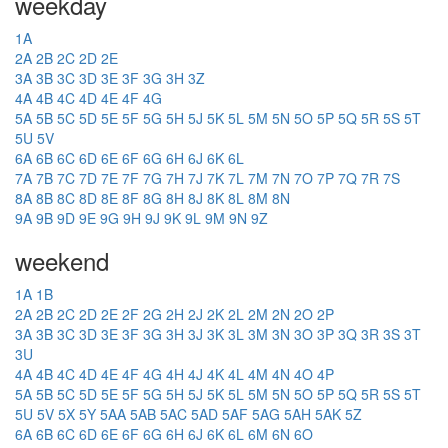
weekday
1A
2A
2B
2C
2D
2E
3A
3B
3C
3D
3E
3F
3G
3H
3Z
4A
4B
4C
4D
4E
4F
4G
5A
5B
5C
5D
5E
5F
5G
5H
5J
5K
5L
5M
5N
5O
5P
5Q
5R
5S
5T
5U
5V
6A
6B
6C
6D
6E
6F
6G
6H
6J
6K
6L
7A
7B
7C
7D
7E
7F
7G
7H
7J
7K
7L
7M
7N
7O
7P
7Q
7R
7S
8A
8B
8C
8D
8E
8F
8G
8H
8J
8K
8L
8M
8N
9A
9B
9D
9E
9G
9H
9J
9K
9L
9M
9N
9Z
weekend
1A
1B
2A
2B
2C
2D
2E
2F
2G
2H
2J
2K
2L
2M
2N
2O
2P
3A
3B
3C
3D
3E
3F
3G
3H
3J
3K
3L
3M
3N
3O
3P
3Q
3R
3S
3T
3U
4A
4B
4C
4D
4E
4F
4G
4H
4J
4K
4L
4M
4N
4O
4P
5A
5B
5C
5D
5E
5F
5G
5H
5J
5K
5L
5M
5N
5O
5P
5Q
5R
5S
5T
5U
5V
5X
5Y
5AA
5AB
5AC
5AD
5AF
5AG
5AH
5AK
5Z
6A
6B
6C
6D
6E
6F
6G
6H
6J
6K
6L
6M
6N
6O