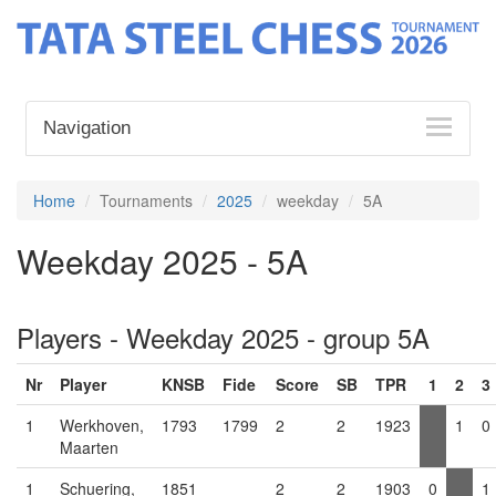
Navigation
Home
Tournaments
2025
weekday
5A
Weekday 2025 - 5A
Players - Weekday 2025 - group 5A
Nr
Player
KNSB
Fide
Score
SB
TPR
1
2
3
1
Werkhoven,
1793
1799
2
2
1923
1
0
Maarten
1
Schuering,
1851
2
2
1903
0
1