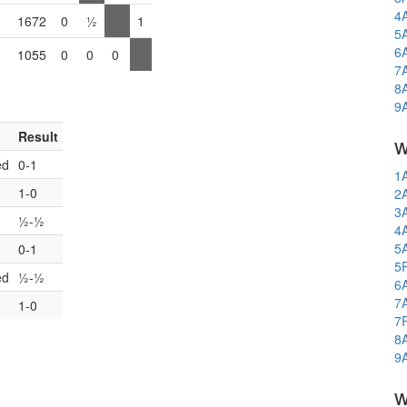
4
1672
0
½
1
5
6
1055
0
0
0
7
8
9
Result
w
ed
0-1
1
1-0
2
3
½-½
4
5
0-1
5
ed
½-½
6
7
1-0
7
8
9
w