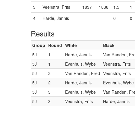
3
Veenstra, Frits
1837
1838
1.5
1
4
Harde, Jannis
0
0
Results
Group
Round
White
Black
5J
1
Harde, Jannis
Van Randen, Fr
5J
1
Evenhuis, Wybe
Veenstra, Frits
5J
2
Van Randen, Fred
Veenstra, Frits
5J
2
Harde, Jannis
Evenhuis, Wybe
5J
3
Evenhuis, Wybe
Van Randen, Fr
5J
3
Veenstra, Frits
Harde, Jannis