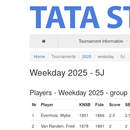
Tournament information
Home
Tournaments
2025
weekday
5J
Weekday 2025 - 5J
Players - Weekday 2025 - group
Nr
Player
KNSB
Fide
Score
S
1
Evenhuis, Wybe
1851
1866
2.5
2.
2
Van Randen, Fred
1878
1891
2
2