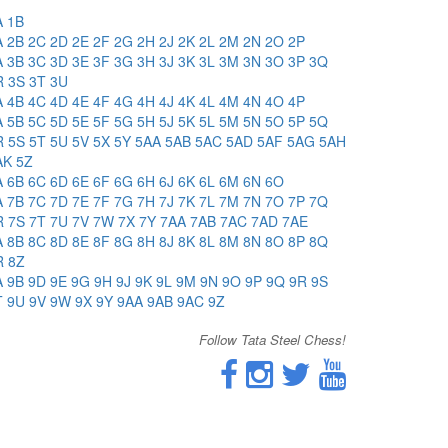
A
1B
A
2B
2C
2D
2E
2F
2G
2H
2J
2K
2L
2M
2N
2O
2P
A
3B
3C
3D
3E
3F
3G
3H
3J
3K
3L
3M
3N
3O
3P
3Q
R
3S
3T
3U
A
4B
4C
4D
4E
4F
4G
4H
4J
4K
4L
4M
4N
4O
4P
A
5B
5C
5D
5E
5F
5G
5H
5J
5K
5L
5M
5N
5O
5P
5Q
R
5S
5T
5U
5V
5X
5Y
5AA
5AB
5AC
5AD
5AF
5AG
5AH
AK
5Z
A
6B
6C
6D
6E
6F
6G
6H
6J
6K
6L
6M
6N
6O
A
7B
7C
7D
7E
7F
7G
7H
7J
7K
7L
7M
7N
7O
7P
7Q
R
7S
7T
7U
7V
7W
7X
7Y
7AA
7AB
7AC
7AD
7AE
A
8B
8C
8D
8E
8F
8G
8H
8J
8K
8L
8M
8N
8O
8P
8Q
R
8Z
A
9B
9D
9E
9G
9H
9J
9K
9L
9M
9N
9O
9P
9Q
9R
9S
T
9U
9V
9W
9X
9Y
9AA
9AB
9AC
9Z
Follow Tata Steel Chess!