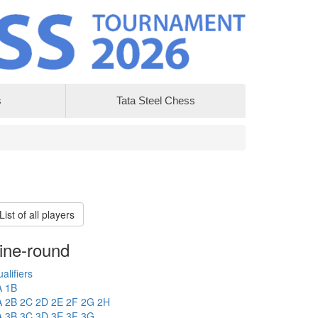
s
Tata Steel Chess
List of all players
ine-round
alifiers
A
1B
A
2B
2C
2D
2E
2F
2G
2H
A
3B
3C
3D
3E
3F
3G