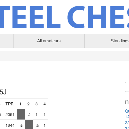
All amateurs
Standing
 5J
n
B
TPR
1
2
3
4
Qu
5
2051
½
1
1
1
2
1844
½
½
1
3