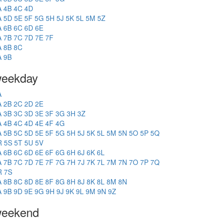
A
4B
4C
4D
A
5D
5E
5F
5G
5H
5J
5K
5L
5M
5Z
A
6B
6C
6D
6E
A
7B
7C
7D
7E
7F
A
8B
8C
A
9B
eekday
A
A
2B
2C
2D
2E
A
3B
3C
3D
3E
3F
3G
3H
3Z
A
4B
4C
4D
4E
4F
4G
A
5B
5C
5D
5E
5F
5G
5H
5J
5K
5L
5M
5N
5O
5P
5Q
R
5S
5T
5U
5V
A
6B
6C
6D
6E
6F
6G
6H
6J
6K
6L
A
7B
7C
7D
7E
7F
7G
7H
7J
7K
7L
7M
7N
7O
7P
7Q
R
7S
A
8B
8C
8D
8E
8F
8G
8H
8J
8K
8L
8M
8N
A
9B
9D
9E
9G
9H
9J
9K
9L
9M
9N
9Z
eekend