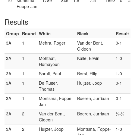
10
Montsma,
1789
1845
1.5
7.5
1692
0
½
Foppe-Jan
Results
Group
Round
White
Black
Result
3A
1
Mehra, Roger
Van der Bent,
0-1
Gideon
3A
1
Mohtaat,
Kalle, Erwin
1-0
Homayoun
3A
1
Spruit, Paul
Borst, Filip
1-0
3A
1
De Ruiter,
Huijzer, Joop
0-1
Thomas
3A
1
Montsma, Foppe-
Boeren, Jurriaan
0-1
Jan
3A
2
Van der Bent,
Boeren, Jurriaan
½-½
Gideon
3A
2
Huijzer, Joop
Montsma, Foppe-
1-0
Jan