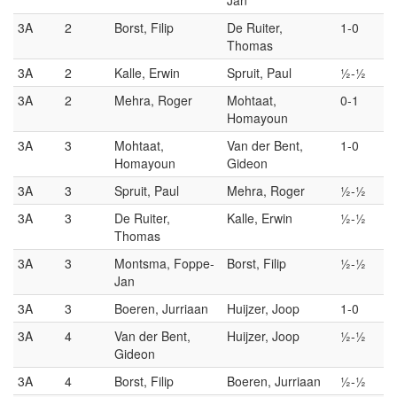
3A
2
Borst, Filip
De Ruiter,
1-0
Thomas
3A
2
Kalle, Erwin
Spruit, Paul
½-½
3A
2
Mehra, Roger
Mohtaat,
0-1
Homayoun
3A
3
Mohtaat,
Van der Bent,
1-0
Homayoun
Gideon
3A
3
Spruit, Paul
Mehra, Roger
½-½
3A
3
De Ruiter,
Kalle, Erwin
½-½
Thomas
3A
3
Montsma, Foppe-
Borst, Filip
½-½
Jan
3A
3
Boeren, Jurriaan
Huijzer, Joop
1-0
3A
4
Van der Bent,
Huijzer, Joop
½-½
Gideon
3A
4
Borst, Filip
Boeren, Jurriaan
½-½