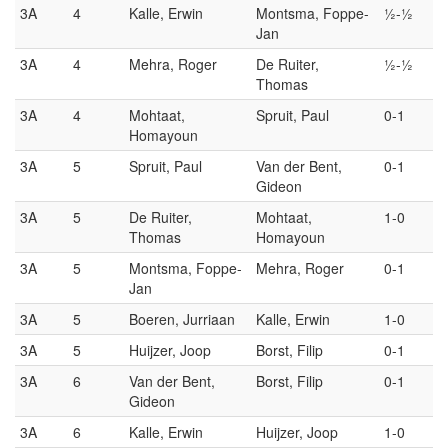
3A
4
Kalle, Erwin
Montsma, Foppe-
½-½
Jan
3A
4
Mehra, Roger
De Ruiter,
½-½
Thomas
3A
4
Mohtaat,
Spruit, Paul
0-1
Homayoun
3A
5
Spruit, Paul
Van der Bent,
0-1
Gideon
3A
5
De Ruiter,
Mohtaat,
1-0
Thomas
Homayoun
3A
5
Montsma, Foppe-
Mehra, Roger
0-1
Jan
3A
5
Boeren, Jurriaan
Kalle, Erwin
1-0
3A
5
Huijzer, Joop
Borst, Filip
0-1
3A
6
Van der Bent,
Borst, Filip
0-1
Gideon
3A
6
Kalle, Erwin
Huijzer, Joop
1-0