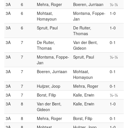
3A
6
Mehra, Roger
Boeren, Jurriaan
½-½
3A
6
Mohtaat,
Montsma, Foppe-
1-0
Homayoun
Jan
3A
6
Spruit, Paul
De Ruiter,
1-0
Thomas
3A
7
De Ruiter,
Van der Bent,
0-1
Thomas
Gideon
3A
7
Montsma, Foppe-
Spruit, Paul
½-½
Jan
3A
7
Boeren, Jurriaan
Mohtaat,
0-1
Homayoun
3A
7
Huijzer, Joop
Mehra, Roger
0-1
3A
7
Borst, Filip
Kalle, Erwin
½-½
3A
8
Van der Bent,
Kalle, Erwin
1-0
Gideon
3A
8
Mehra, Roger
Borst, Filip
0-1
3A
8
Mohtaat,
Huijzer, Joop
1-0