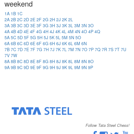
weekend
1A
1B
1C
2A
2B
2C
2D
2E
2F
2G
2H
2J
2K
2L
3A
3B
3C
3D
3E
3F
3G
3H
3J
3K
3L
3M
3N
3O
4A
4B
4D
4E
4F
4G
4H
4J
4K
4L
4M
4N
4O
4P
4Q
5A
5C
5D
5F
5G
5H
5J
5K
5L
5M
5N
5O
6A
6B
6C
6D
6E
6F
6G
6H
6J
6K
6L
6M
6N
7B
7C
7D
7E
7F
7G
7H
7J
7K
7L
7M
7N
7O
7P
7Q
7R
7S
7T
7U
7V
7W
8A
8B
8C
8D
8E
8F
8G
8H
8J
8K
8L
8M
8N
8O
9A
9B
9C
9D
9E
9F
9G
9H
9J
9K
9L
9M
9N
9P
Follow Tata Steel Chess!