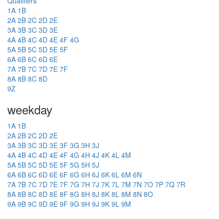
Qualifiers
1A
1B
2A
2B
2C
2D
2E
3A
3B
3C
3D
3E
4A
4B
4C
4D
4E
4F
4G
5A
5B
5C
5D
5E
5F
6A
6B
6C
6D
6E
7A
7B
7C
7D
7E
7F
8A
8B
8C
8D
9Z
weekday
1A
1B
2A
2B
2C
2D
2E
3A
3B
3C
3D
3E
3F
3G
3H
3J
4A
4B
4C
4D
4E
4F
4G
4H
4J
4K
4L
4M
5A
5B
5C
5D
5E
5F
5G
5H
5J
6A
6B
6C
6D
6E
6F
6G
6H
6J
6K
6L
6M
6N
7A
7B
7C
7D
7E
7F
7G
7H
7J
7K
7L
7M
7N
7O
7P
7Q
7R
8A
8B
8C
8D
8E
8F
8G
8H
8J
8K
8L
8M
8N
8O
9A
9B
9C
9D
9E
9F
9G
9H
9J
9K
9L
9M