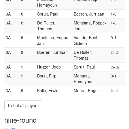
Homayoun
3A
8
Spruit, Paul
Boeren, Jurriaan
1-0
3A
8
De Ruiter,
Montsma, Foppe-
1-0
Thomas
Jan
3A
9
Montsma, Foppe-
Van der Bent,
0-1
Jan
Gideon
3A
9
Boeren, Jurriaan
De Ruiter,
½-½
Thomas
3A
9
Huijzer, Joop
Spruit, Paul
½-½
3A
9
Borst, Filip
Mohtaat,
0-1
Homayoun
3A
9
Kalle, Erwin
Mehra, Roger
½-½
List of all players
nine-round