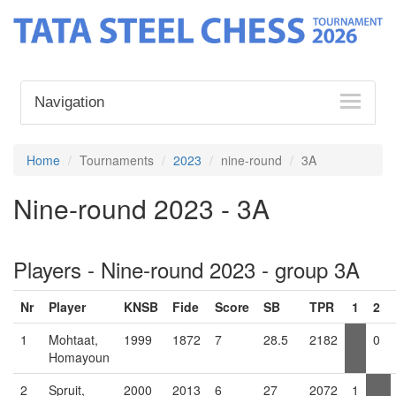
Navigation
Home
Tournaments
2023
nine-round
3A
Nine-round 2023 - 3A
Players - Nine-round 2023 - group 3A
Nr
Player
KNSB
Fide
Score
SB
TPR
1
2
1
Mohtaat,
1999
1872
7
28.5
2182
0
Homayoun
2
Spruit,
2000
2013
6
27
2072
1