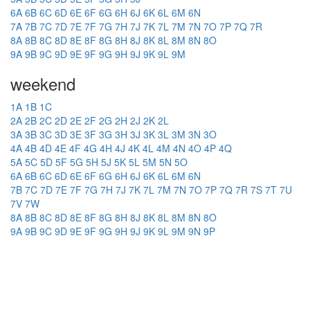
6A
6B
6C
6D
6E
6F
6G
6H
6J
6K
6L
6M
6N
7A
7B
7C
7D
7E
7F
7G
7H
7J
7K
7L
7M
7N
7O
7P
7Q
7R
8A
8B
8C
8D
8E
8F
8G
8H
8J
8K
8L
8M
8N
8O
9A
9B
9C
9D
9E
9F
9G
9H
9J
9K
9L
9M
weekend
1A
1B
1C
2A
2B
2C
2D
2E
2F
2G
2H
2J
2K
2L
3A
3B
3C
3D
3E
3F
3G
3H
3J
3K
3L
3M
3N
3O
4A
4B
4D
4E
4F
4G
4H
4J
4K
4L
4M
4N
4O
4P
4Q
5A
5C
5D
5F
5G
5H
5J
5K
5L
5M
5N
5O
6A
6B
6C
6D
6E
6F
6G
6H
6J
6K
6L
6M
6N
7B
7C
7D
7E
7F
7G
7H
7J
7K
7L
7M
7N
7O
7P
7Q
7R
7S
7T
7U
7V
7W
8A
8B
8C
8D
8E
8F
8G
8H
8J
8K
8L
8M
8N
8O
9A
9B
9C
9D
9E
9F
9G
9H
9J
9K
9L
9M
9N
9P