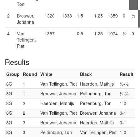
Ton
2
Brouwer,
1320
1338
1.5
1.25
1359
0
½
Johanna
4
Van
1357
0.5
1.25
1074
½
0
Tellingen,
Piet
Results
Group
Round
White
Black
Result
8G
1
Van Tellingen, Piet
Haerden, Mathijs
½-½
8G
1
Brouwer, Johanna
Peltenburg, Ton
½-½
8G
2
Haerden, Mathijs
Peltenburg, Ton
1-0
8G
2
Van Tellingen, Piet
Brouwer, Johanna
0-1
8G
3
Brouwer, Johanna
Haerden, Mathijs
0-1
8G
3
Peltenburg, Ton
Van Tellingen, Piet
1-0