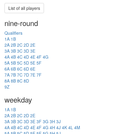
List of all players
nine-round
Qualifiers
1A
1B
2A
2B
2C
2D
2E
3A
3B
3C
3D
3E
4A
4B
4C
4D
4E
4F
4G
5A
5B
5C
5D
5E
5F
6A
6B
6C
6D
6E
7A
7B
7C
7D
7E
7F
8A
8B
8C
8D
9Z
weekday
1A
1B
2A
2B
2C
2D
2E
3A
3B
3C
3D
3E
3F
3G
3H
3J
4A
4B
4C
4D
4E
4F
4G
4H
4J
4K
4L
4M
5A
5B
5C
5D
5E
5F
5G
5H
5J