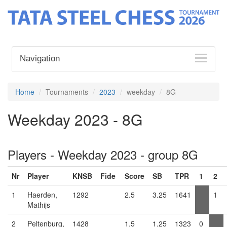
Navigation
Home
Tournaments
2023
weekday
8G
Weekday 2023 - 8G
Players - Weekday 2023 - group 8G
Nr
Player
KNSB
Fide
Score
SB
TPR
1
2
1
Haerden,
1292
2.5
3.25
1641
1
Mathijs
2
Peltenburg,
1428
1.5
1.25
1323
0