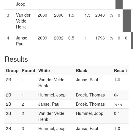
Joop
3
Van der
2060
2096
1.5
1.5
2048
½
0
Velde,
Henk
4
Janse,
2009
2032
0.5
1
1796
½
0
0
Paul
Results
Group
Round
White
Black
Result
2B
1
Van der Velde,
Janse, Paul
1-0
Henk
2B
1
Hummel, Joop
Broek, Thomas
0-1
2B
2
Janse, Paul
Broek, Thomas
½-½
2B
2
Van der Velde,
Hummel, Joop
0-1
Henk
2B
3
Hummel, Joop
Janse, Paul
1-0