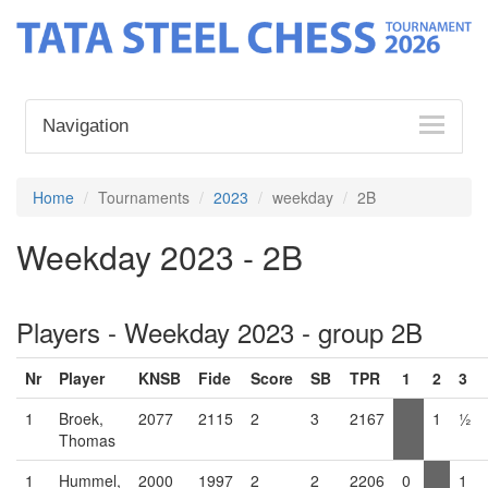
Navigation
Home
Tournaments
2023
weekday
2B
Weekday 2023 - 2B
Players - Weekday 2023 - group 2B
Nr
Player
KNSB
Fide
Score
SB
TPR
1
2
3
1
Broek,
2077
2115
2
3
2167
1
½
Thomas
1
Hummel,
2000
1997
2
2
2206
0
1