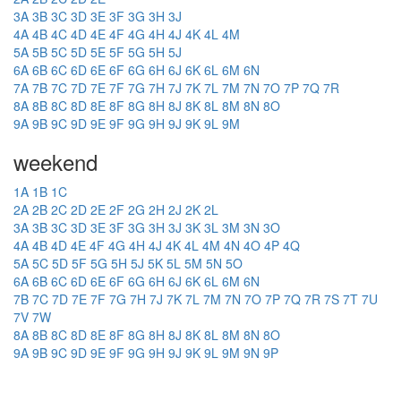
3A
3B
3C
3D
3E
3F
3G
3H
3J
4A
4B
4C
4D
4E
4F
4G
4H
4J
4K
4L
4M
5A
5B
5C
5D
5E
5F
5G
5H
5J
6A
6B
6C
6D
6E
6F
6G
6H
6J
6K
6L
6M
6N
7A
7B
7C
7D
7E
7F
7G
7H
7J
7K
7L
7M
7N
7O
7P
7Q
7R
8A
8B
8C
8D
8E
8F
8G
8H
8J
8K
8L
8M
8N
8O
9A
9B
9C
9D
9E
9F
9G
9H
9J
9K
9L
9M
weekend
1A
1B
1C
2A
2B
2C
2D
2E
2F
2G
2H
2J
2K
2L
3A
3B
3C
3D
3E
3F
3G
3H
3J
3K
3L
3M
3N
3O
4A
4B
4D
4E
4F
4G
4H
4J
4K
4L
4M
4N
4O
4P
4Q
5A
5C
5D
5F
5G
5H
5J
5K
5L
5M
5N
5O
6A
6B
6C
6D
6E
6F
6G
6H
6J
6K
6L
6M
6N
7B
7C
7D
7E
7F
7G
7H
7J
7K
7L
7M
7N
7O
7P
7Q
7R
7S
7T
7U
7V
7W
8A
8B
8C
8D
8E
8F
8G
8H
8J
8K
8L
8M
8N
8O
9A
9B
9C
9D
9E
9F
9G
9H
9J
9K
9L
9M
9N
9P