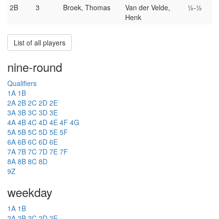
2B
3
Broek, Thomas
Van der Velde,
½-½
Henk
List of all players
nine-round
Qualifiers
1A
1B
2A
2B
2C
2D
2E
3A
3B
3C
3D
3E
4A
4B
4C
4D
4E
4F
4G
5A
5B
5C
5D
5E
5F
6A
6B
6C
6D
6E
7A
7B
7C
7D
7E
7F
8A
8B
8C
8D
9Z
weekday
1A
1B
2A
2B
2C
2D
2E