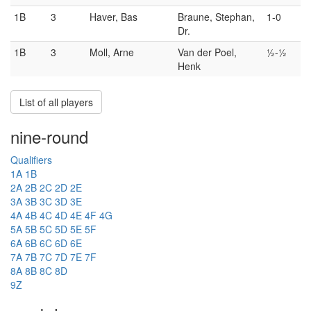
1B
3
Haver, Bas
Braune, Stephan,
1-0
Dr.
1B
3
Moll, Arne
Van der Poel,
½-½
Henk
List of all players
nine-round
Qualifiers
1A
1B
2A
2B
2C
2D
2E
3A
3B
3C
3D
3E
4A
4B
4C
4D
4E
4F
4G
5A
5B
5C
5D
5E
5F
6A
6B
6C
6D
6E
7A
7B
7C
7D
7E
7F
8A
8B
8C
8D
9Z