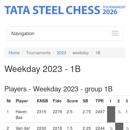
Navigation
Home
Tournaments
2023
weekday
1B
Weekday 2023 - 1B
Players - Weekday 2023 - group 1B
Nr
Player
KNSB
Fide
Score
SB
TPR
1
2
3
1
Haver,
2315
2278
2.5
2.75
2497
½
1
Bas
2
Van der
2230
2218
1.5
2.25
2244
½
½