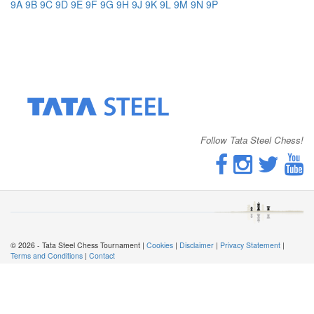
9A
9B
9C
9D
9E
9F
9G
9H
9J
9K
9L
9M
9N
9P
Follow Tata Steel Chess!
© 2026 - Tata Steel Chess Tournament |
Cookies
|
Disclaimer
|
Privacy Statement
|
Terms and Conditions
|
Contact