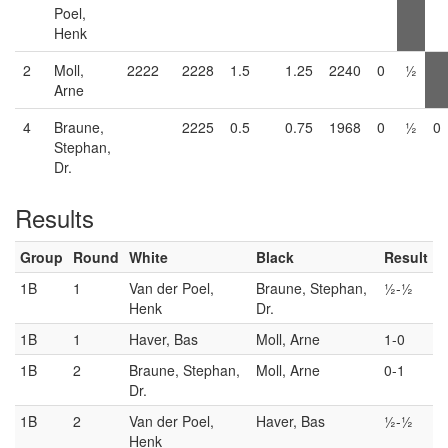
Poel,
Henk
2
Moll,
2222
2228
1.5
1.25
2240
0
½
Arne
4
Braune,
2225
0.5
0.75
1968
0
½
0
Stephan,
Dr.
Results
Group
Round
White
Black
Result
1B
1
Van der Poel,
Braune, Stephan,
½-½
Henk
Dr.
1B
1
Haver, Bas
Moll, Arne
1-0
1B
2
Braune, Stephan,
Moll, Arne
0-1
Dr.
1B
2
Van der Poel,
Haver, Bas
½-½
Henk