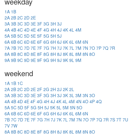
weekday
1A
1B
2A
2B
2C
2D
2E
3A
3B
3C
3D
3E
3F
3G
3H
3J
4A
4B
4C
4D
4E
4F
4G
4H
4J
4K
4L
4M
5A
5B
5C
5D
5E
5F
5G
5H
5J
6A
6B
6C
6D
6E
6F
6G
6H
6J
6K
6L
6M
6N
7A
7B
7C
7D
7E
7F
7G
7H
7J
7K
7L
7M
7N
7O
7P
7Q
7R
8A
8B
8C
8D
8E
8F
8G
8H
8J
8K
8L
8M
8N
8O
9A
9B
9C
9D
9E
9F
9G
9H
9J
9K
9L
9M
weekend
1A
1B
1C
2A
2B
2C
2D
2E
2F
2G
2H
2J
2K
2L
3A
3B
3C
3D
3E
3F
3G
3H
3J
3K
3L
3M
3N
3O
4A
4B
4D
4E
4F
4G
4H
4J
4K
4L
4M
4N
4O
4P
4Q
5A
5C
5D
5F
5G
5H
5J
5K
5L
5M
5N
5O
6A
6B
6C
6D
6E
6F
6G
6H
6J
6K
6L
6M
6N
7B
7C
7D
7E
7F
7G
7H
7J
7K
7L
7M
7N
7O
7P
7Q
7R
7S
7T
7U
7V
7W
8A
8B
8C
8D
8E
8F
8G
8H
8J
8K
8L
8M
8N
8O