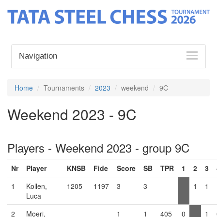
Navigation
Home
Tournaments
2023
weekend
9C
Weekend 2023 - 9C
Players - Weekend 2023 - group 9C
Nr
Player
KNSB
Fide
Score
SB
TPR
1
2
3
1
Kollen,
1205
1197
3
3
1
1
Luca
2
Moeri,
1
1
405
0
1