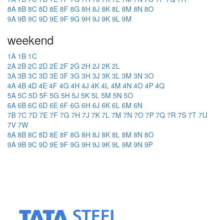
8A
8B
8C
8D
8E
8F
8G
8H
8J
8K
8L
8M
8N
8O
9A
9B
9C
9D
9E
9F
9G
9H
9J
9K
9L
9M
weekend
1A
1B
1C
2A
2B
2C
2D
2E
2F
2G
2H
2J
2K
2L
3A
3B
3C
3D
3E
3F
3G
3H
3J
3K
3L
3M
3N
3O
4A
4B
4D
4E
4F
4G
4H
4J
4K
4L
4M
4N
4O
4P
4Q
5A
5C
5D
5F
5G
5H
5J
5K
5L
5M
5N
5O
6A
6B
6C
6D
6E
6F
6G
6H
6J
6K
6L
6M
6N
7B
7C
7D
7E
7F
7G
7H
7J
7K
7L
7M
7N
7O
7P
7Q
7R
7S
7T
7U
7V
7W
8A
8B
8C
8D
8E
8F
8G
8H
8J
8K
8L
8M
8N
8O
9A
9B
9C
9D
9E
9F
9G
9H
9J
9K
9L
9M
9N
9P