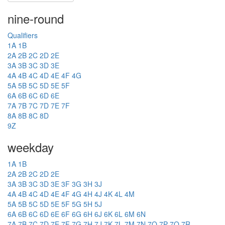
nine-round
Qualifiers
1A
1B
2A
2B
2C
2D
2E
3A
3B
3C
3D
3E
4A
4B
4C
4D
4E
4F
4G
5A
5B
5C
5D
5E
5F
6A
6B
6C
6D
6E
7A
7B
7C
7D
7E
7F
8A
8B
8C
8D
9Z
weekday
1A
1B
2A
2B
2C
2D
2E
3A
3B
3C
3D
3E
3F
3G
3H
3J
4A
4B
4C
4D
4E
4F
4G
4H
4J
4K
4L
4M
5A
5B
5C
5D
5E
5F
5G
5H
5J
6A
6B
6C
6D
6E
6F
6G
6H
6J
6K
6L
6M
6N
7A
7B
7C
7D
7E
7F
7G
7H
7J
7K
7L
7M
7N
7O
7P
7Q
7R