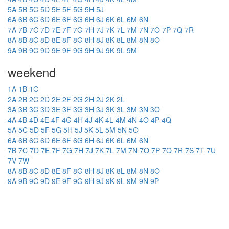
5A
5B
5C
5D
5E
5F
5G
5H
5J
6A
6B
6C
6D
6E
6F
6G
6H
6J
6K
6L
6M
6N
7A
7B
7C
7D
7E
7F
7G
7H
7J
7K
7L
7M
7N
7O
7P
7Q
7R
8A
8B
8C
8D
8E
8F
8G
8H
8J
8K
8L
8M
8N
8O
9A
9B
9C
9D
9E
9F
9G
9H
9J
9K
9L
9M
weekend
1A
1B
1C
2A
2B
2C
2D
2E
2F
2G
2H
2J
2K
2L
3A
3B
3C
3D
3E
3F
3G
3H
3J
3K
3L
3M
3N
3O
4A
4B
4D
4E
4F
4G
4H
4J
4K
4L
4M
4N
4O
4P
4Q
5A
5C
5D
5F
5G
5H
5J
5K
5L
5M
5N
5O
6A
6B
6C
6D
6E
6F
6G
6H
6J
6K
6L
6M
6N
7B
7C
7D
7E
7F
7G
7H
7J
7K
7L
7M
7N
7O
7P
7Q
7R
7S
7T
7U
7V
7W
8A
8B
8C
8D
8E
8F
8G
8H
8J
8K
8L
8M
8N
8O
9A
9B
9C
9D
9E
9F
9G
9H
9J
9K
9L
9M
9N
9P