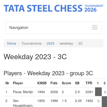
Navigation
Home
Tournaments
2023
weekday
3C
Weekday 2023 - 3C
Players - Weekday 2023 - group 3C
Nr
Player
KNSB
Fide
Score
SB
TPR
1
2
1
Pauw, Martijn
1994
2006
2
2.5
2081
½
2
Van
1950
1986
1.5
2.25
1962
½
Houwelingen,