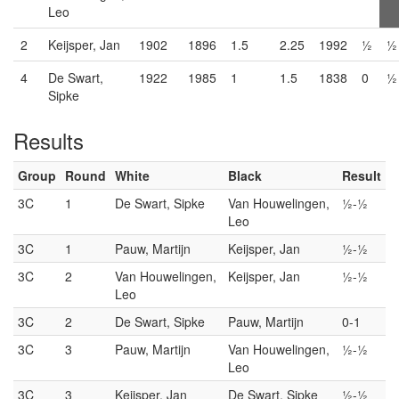
Leo
2
Keijsper, Jan
1902
1896
1.5
2.25
1992
½
½
4
De Swart,
1922
1985
1
1.5
1838
0
½
Sipke
Results
Group
Round
White
Black
Result
3C
1
De Swart, Sipke
Van Houwelingen,
½-½
Leo
3C
1
Pauw, Martijn
Keijsper, Jan
½-½
3C
2
Van Houwelingen,
Keijsper, Jan
½-½
Leo
3C
2
De Swart, Sipke
Pauw, Martijn
0-1
3C
3
Pauw, Martijn
Van Houwelingen,
½-½
Leo
3C
3
Keijsper, Jan
De Swart, Sipke
½-½