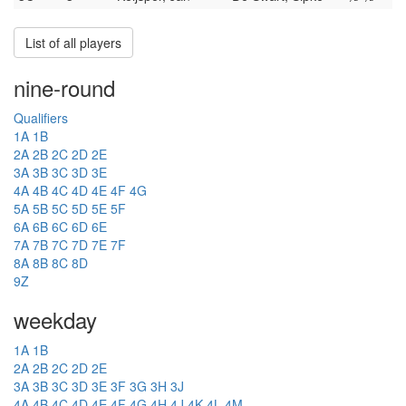
List of all players
nine-round
Qualifiers
1A
1B
2A
2B
2C
2D
2E
3A
3B
3C
3D
3E
4A
4B
4C
4D
4E
4F
4G
5A
5B
5C
5D
5E
5F
6A
6B
6C
6D
6E
7A
7B
7C
7D
7E
7F
8A
8B
8C
8D
9Z
weekday
1A
1B
2A
2B
2C
2D
2E
3A
3B
3C
3D
3E
3F
3G
3H
3J
4A
4B
4C
4D
4E
4F
4G
4H
4J
4K
4L
4M