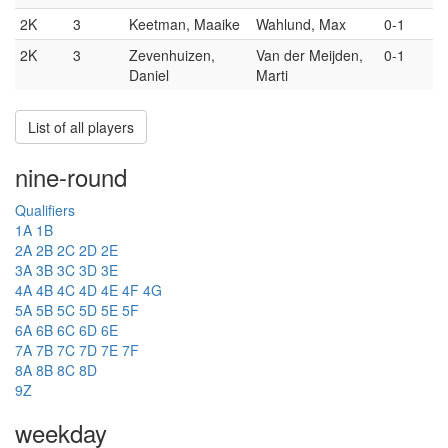
2K
3
Keetman, Maaike
Wahlund, Max
0-1
2K
3
Zevenhuizen,
Van der Meijden,
0-1
Daniel
Marti
List of all players
nine-round
Qualifiers
1A
1B
2A
2B
2C
2D
2E
3A
3B
3C
3D
3E
4A
4B
4C
4D
4E
4F
4G
5A
5B
5C
5D
5E
5F
6A
6B
6C
6D
6E
7A
7B
7C
7D
7E
7F
8A
8B
8C
8D
9Z
weekday