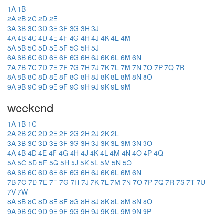
1A
1B
2A
2B
2C
2D
2E
3A
3B
3C
3D
3E
3F
3G
3H
3J
4A
4B
4C
4D
4E
4F
4G
4H
4J
4K
4L
4M
5A
5B
5C
5D
5E
5F
5G
5H
5J
6A
6B
6C
6D
6E
6F
6G
6H
6J
6K
6L
6M
6N
7A
7B
7C
7D
7E
7F
7G
7H
7J
7K
7L
7M
7N
7O
7P
7Q
7R
8A
8B
8C
8D
8E
8F
8G
8H
8J
8K
8L
8M
8N
8O
9A
9B
9C
9D
9E
9F
9G
9H
9J
9K
9L
9M
weekend
1A
1B
1C
2A
2B
2C
2D
2E
2F
2G
2H
2J
2K
2L
3A
3B
3C
3D
3E
3F
3G
3H
3J
3K
3L
3M
3N
3O
4A
4B
4D
4E
4F
4G
4H
4J
4K
4L
4M
4N
4O
4P
4Q
5A
5C
5D
5F
5G
5H
5J
5K
5L
5M
5N
5O
6A
6B
6C
6D
6E
6F
6G
6H
6J
6K
6L
6M
6N
7B
7C
7D
7E
7F
7G
7H
7J
7K
7L
7M
7N
7O
7P
7Q
7R
7S
7T
7U
7V
7W
8A
8B
8C
8D
8E
8F
8G
8H
8J
8K
8L
8M
8N
8O
9A
9B
9C
9D
9E
9F
9G
9H
9J
9K
9L
9M
9N
9P