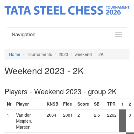
Navigation
Home
Tournaments
2023
weekend
2K
Weekend 2023 - 2K
Players - Weekend 2023 - group 2K
Nr
Player
KNSB
Fide
Score
SB
TPR
1
2
1
Van der
2064
2081
2
2.5
2262
0
Meijden,
Martien