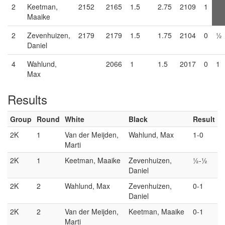
2
Keetman,
2152
2165
1.5
2.75
2109
1
Maaike
2
Zevenhuizen,
2179
2179
1.5
1.75
2104
0
½
Daniel
4
Wahlund,
2066
1
1.5
2017
0
1
Max
Results
Group
Round
White
Black
Result
2K
1
Van der Meijden,
Wahlund, Max
1-0
Marti
2K
1
Keetman, Maaike
Zevenhuizen,
½-½
Daniel
2K
2
Wahlund, Max
Zevenhuizen,
0-1
Daniel
2K
2
Van der Meijden,
Keetman, Maaike
0-1
Marti