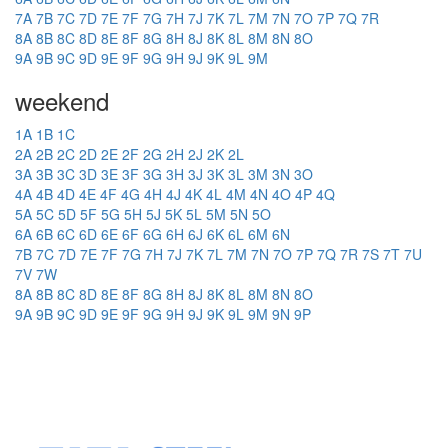
7A
7B
7C
7D
7E
7F
7G
7H
7J
7K
7L
7M
7N
7O
7P
7Q
7R
8A
8B
8C
8D
8E
8F
8G
8H
8J
8K
8L
8M
8N
8O
9A
9B
9C
9D
9E
9F
9G
9H
9J
9K
9L
9M
weekend
1A
1B
1C
2A
2B
2C
2D
2E
2F
2G
2H
2J
2K
2L
3A
3B
3C
3D
3E
3F
3G
3H
3J
3K
3L
3M
3N
3O
4A
4B
4D
4E
4F
4G
4H
4J
4K
4L
4M
4N
4O
4P
4Q
5A
5C
5D
5F
5G
5H
5J
5K
5L
5M
5N
5O
6A
6B
6C
6D
6E
6F
6G
6H
6J
6K
6L
6M
6N
7B
7C
7D
7E
7F
7G
7H
7J
7K
7L
7M
7N
7O
7P
7Q
7R
7S
7T
7U
7V
7W
8A
8B
8C
8D
8E
8F
8G
8H
8J
8K
8L
8M
8N
8O
9A
9B
9C
9D
9E
9F
9G
9H
9J
9K
9L
9M
9N
9P