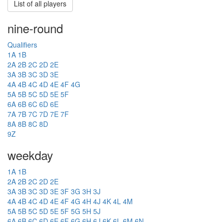
List of all players
nine-round
Qualifiers
1A
1B
2A
2B
2C
2D
2E
3A
3B
3C
3D
3E
4A
4B
4C
4D
4E
4F
4G
5A
5B
5C
5D
5E
5F
6A
6B
6C
6D
6E
7A
7B
7C
7D
7E
7F
8A
8B
8C
8D
9Z
weekday
1A
1B
2A
2B
2C
2D
2E
3A
3B
3C
3D
3E
3F
3G
3H
3J
4A
4B
4C
4D
4E
4F
4G
4H
4J
4K
4L
4M
5A
5B
5C
5D
5E
5F
5G
5H
5J
6A
6B
6C
6D
6E
6F
6G
6H
6J
6K
6L
6M
6N