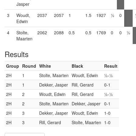
Jasper
3
Woudt,
2037
2057
1
1.5
1927
½
0
Edwin
4
Stolte,
2062
2088
0.5
0.5
1769
0
0
½
Maarten
Results
Group
Round
White
Black
Result
2H
1
Stolte, Maarten
Woudt, Edwin
½-½
2H
1
Dekker, Jasper
Rill, Gerard
0-1
2H
2
Woudt, Edwin
Rill, Gerard
½-½
2H
2
Stolte, Maarten
Dekker, Jasper
0-1
2H
3
Dekker, Jasper
Woudt, Edwin
1-0
2H
3
Rill, Gerard
Stolte, Maarten
1-0