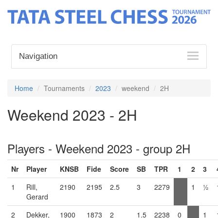
Navigation
Home
Tournaments
2023
weekend
2H
Weekend 2023 - 2H
Players - Weekend 2023 - group 2H
Nr
Player
KNSB
Fide
Score
SB
TPR
1
2
3
1
Rill,
2190
2195
2.5
3
2279
1
½
Gerard
2
Dekker,
1900
1873
2
1.5
2238
0
1