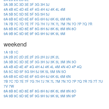
3A
3B
3C
3D
3E
3F
3G
3H
3J
4A
4B
4C
4D
4E
4F
4G
4H
4J
4K
4L
4M
5A
5B
5C
5D
5E
5F
5G
5H
5J
6A
6B
6C
6D
6E
6F
6G
6H
6J
6K
6L
6M
6N
7A
7B
7C
7D
7E
7F
7G
7H
7J
7K
7L
7M
7N
7O
7P
7Q
7R
8A
8B
8C
8D
8E
8F
8G
8H
8J
8K
8L
8M
8N
8O
9A
9B
9C
9D
9E
9F
9G
9H
9J
9K
9L
9M
weekend
1A
1B
1C
2A
2B
2C
2D
2E
2F
2G
2H
2J
2K
2L
3A
3B
3C
3D
3E
3F
3G
3H
3J
3K
3L
3M
3N
3O
4A
4B
4D
4E
4F
4G
4H
4J
4K
4L
4M
4N
4O
4P
4Q
5A
5C
5D
5F
5G
5H
5J
5K
5L
5M
5N
5O
6A
6B
6C
6D
6E
6F
6G
6H
6J
6K
6L
6M
6N
7B
7C
7D
7E
7F
7G
7H
7J
7K
7L
7M
7N
7O
7P
7Q
7R
7S
7T
7U
7V
7W
8A
8B
8C
8D
8E
8F
8G
8H
8J
8K
8L
8M
8N
8O
9A
9B
9C
9D
9E
9F
9G
9H
9J
9K
9L
9M
9N
9P