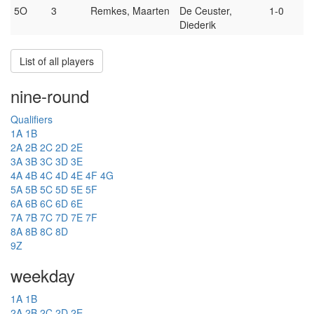
5O
3
Remkes, Maarten
De Ceuster,
1-0
Diederik
List of all players
nine-round
Qualifiers
1A
1B
2A
2B
2C
2D
2E
3A
3B
3C
3D
3E
4A
4B
4C
4D
4E
4F
4G
5A
5B
5C
5D
5E
5F
6A
6B
6C
6D
6E
7A
7B
7C
7D
7E
7F
8A
8B
8C
8D
9Z
weekday
1A
1B
2A
2B
2C
2D
2E