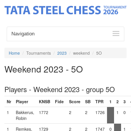
Navigation
Home
Tournaments
2023
weekend
5O
Weekend 2023 - 5O
Players - Weekend 2023 - group 5O
Nr
Player
KNSB
Fide
Score
SB
TPR
1
2
3
1
Bakkerus,
1772
2
2
1726
1
0
Robin
1
Remkes,
1729
2
2
1747
0
1