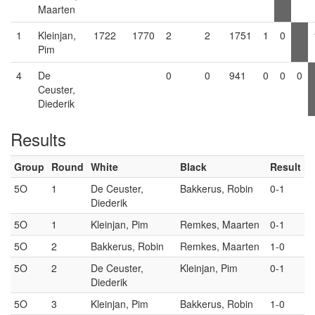
Maarten
1
Kleinjan,
1722
1770
2
2
1751
1
0
Pim
4
De
0
0
941
0
0
0
Ceuster,
Diederik
Results
Group
Round
White
Black
Result
5O
1
De Ceuster,
Bakkerus, Robin
0-1
Diederik
5O
1
Kleinjan, Pim
Remkes, Maarten
0-1
5O
2
Bakkerus, Robin
Remkes, Maarten
1-0
5O
2
De Ceuster,
Kleinjan, Pim
0-1
Diederik
5O
3
Kleinjan, Pim
Bakkerus, Robin
1-0