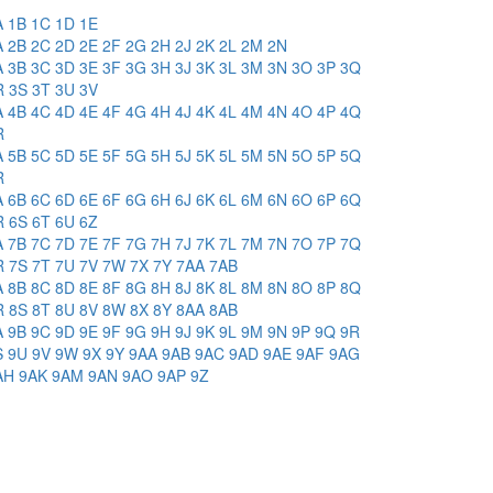
A
1B
1C
1D
1E
A
2B
2C
2D
2E
2F
2G
2H
2J
2K
2L
2M
2N
A
3B
3C
3D
3E
3F
3G
3H
3J
3K
3L
3M
3N
3O
3P
3Q
R
3S
3T
3U
3V
A
4B
4C
4D
4E
4F
4G
4H
4J
4K
4L
4M
4N
4O
4P
4Q
R
A
5B
5C
5D
5E
5F
5G
5H
5J
5K
5L
5M
5N
5O
5P
5Q
R
A
6B
6C
6D
6E
6F
6G
6H
6J
6K
6L
6M
6N
6O
6P
6Q
R
6S
6T
6U
6Z
A
7B
7C
7D
7E
7F
7G
7H
7J
7K
7L
7M
7N
7O
7P
7Q
R
7S
7T
7U
7V
7W
7X
7Y
7AA
7AB
A
8B
8C
8D
8E
8F
8G
8H
8J
8K
8L
8M
8N
8O
8P
8Q
R
8S
8T
8U
8V
8W
8X
8Y
8AA
8AB
A
9B
9C
9D
9E
9F
9G
9H
9J
9K
9L
9M
9N
9P
9Q
9R
S
9U
9V
9W
9X
9Y
9AA
9AB
9AC
9AD
9AE
9AF
9AG
AH
9AK
9AM
9AN
9AO
9AP
9Z