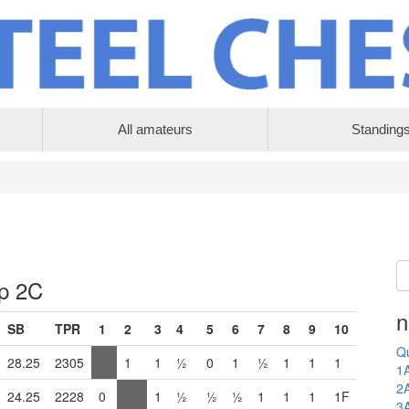
All amateurs
Standing
up 2C
n
SB
TPR
1
2
3
4
5
6
7
8
9
10
Qu
28.25
2305
1
1
½
0
1
½
1
1
1
1
2
24.25
2228
0
1
½
½
½
1
1
1
1F
3