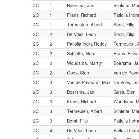
2C
1
Boersma, Jan
Schlette, Ma
2C
1
Frans, Richard
Patlolla Ind
2C
1
Termeulen, Albert
Borst, Filip
2C
2
De Vries, Leon
Borst, Filip
2C
2
Patlolla Indra Reddy
Termeulen, A
2C
2
Schlette, Marc
Frans, Richa
2C
2
Woudsma, Martijn
Boersma, Ja
2C
2
Goes, Sten
Van de Pavo
2C
3
Van de Pavoordt, Max
De Vries, Le
2C
3
Boersma, Jan
Goes, Sten
2C
3
Frans, Richard
Woudsma, Ma
2C
3
Termeulen, Albert
Schlette, Ma
2C
3
Borst, Filip
Patlolla Ind
2C
4
De Vries, Leon
Patlolla Ind