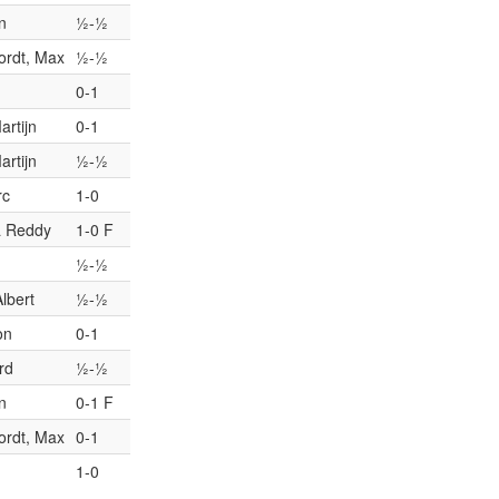
n
½-½
ordt, Max
½-½
0-1
rtijn
0-1
rtijn
½-½
rc
1-0
ra Reddy
1-0 F
½-½
lbert
½-½
on
0-1
rd
½-½
n
0-1 F
ordt, Max
0-1
1-0