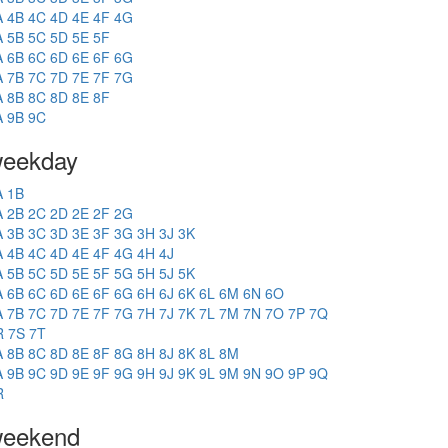
A
4B
4C
4D
4E
4F
4G
A
5B
5C
5D
5E
5F
A
6B
6C
6D
6E
6F
6G
A
7B
7C
7D
7E
7F
7G
A
8B
8C
8D
8E
8F
A
9B
9C
eekday
A
1B
A
2B
2C
2D
2E
2F
2G
A
3B
3C
3D
3E
3F
3G
3H
3J
3K
A
4B
4C
4D
4E
4F
4G
4H
4J
A
5B
5C
5D
5E
5F
5G
5H
5J
5K
A
6B
6C
6D
6E
6F
6G
6H
6J
6K
6L
6M
6N
6O
A
7B
7C
7D
7E
7F
7G
7H
7J
7K
7L
7M
7N
7O
7P
7Q
R
7S
7T
A
8B
8C
8D
8E
8F
8G
8H
8J
8K
8L
8M
A
9B
9C
9D
9E
9F
9G
9H
9J
9K
9L
9M
9N
9O
9P
9Q
R
eekend