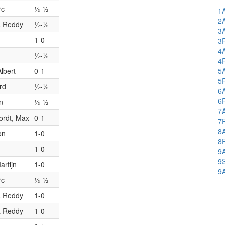
rc
½-½
1
2
ra Reddy
½-½
3
1-0
3
4
½-½
4
lbert
0-1
5
5
rd
½-½
6
6
n
½-½
7
ordt, Max
0-1
7
8
on
1-0
8
1-0
9
9
rtijn
1-0
9
rc
½-½
ra Reddy
1-0
ra Reddy
1-0