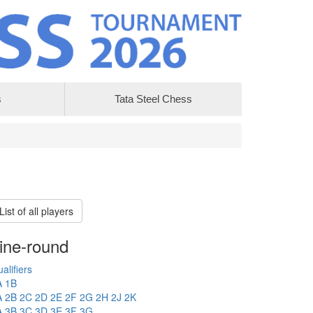
s
Tata Steel Chess
List of all players
ine-round
alifiers
A
1B
A
2B
2C
2D
2E
2F
2G
2H
2J
2K
A
3B
3C
3D
3E
3F
3G