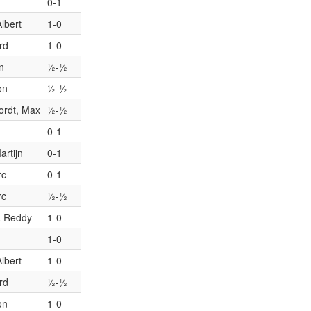
0-1
lbert
1-0
rd
1-0
n
½-½
on
½-½
ordt, Max
½-½
0-1
rtijn
0-1
rc
0-1
rc
½-½
ra Reddy
1-0
1-0
lbert
1-0
rd
½-½
on
1-0