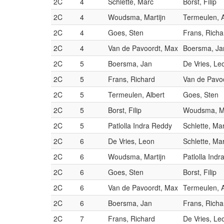
2C
4
Schlette, Marc
Borst, Filip
2C
4
Woudsma, Martijn
Termeulen, A
2C
4
Goes, Sten
Frans, Richa
2C
4
Van de Pavoordt, Max
Boersma, Ja
2C
5
Boersma, Jan
De Vries, Le
2C
5
Frans, Richard
Van de Pavo
2C
5
Termeulen, Albert
Goes, Sten
2C
5
Borst, Filip
Woudsma, Ma
2C
5
Patlolla Indra Reddy
Schlette, Ma
2C
6
De Vries, Leon
Schlette, Ma
2C
6
Woudsma, Martijn
Patlolla Ind
2C
6
Goes, Sten
Borst, Filip
2C
6
Van de Pavoordt, Max
Termeulen, A
2C
6
Boersma, Jan
Frans, Richa
2C
7
Frans, Richard
De Vries, Le