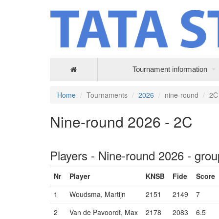
Tournament information
Home
Tournaments
2026
nine-round
2C
Nine-round 2026 - 2C
Players - Nine-round 2026 - gro
Nr
Player
KNSB
Fide
Score
1
Woudsma, Martijn
2151
2149
7
2
Van de Pavoordt, Max
2178
2083
6.5