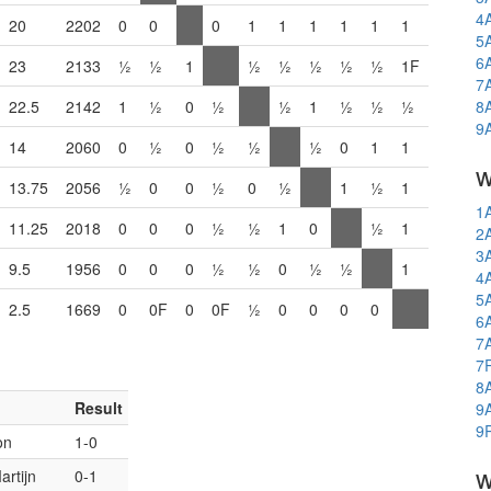
4
20
2202
0
0
0
1
1
1
1
1
1
5
6
23
2133
½
½
1
½
½
½
½
½
1F
7
22.5
2142
1
½
0
½
½
1
½
½
½
8
9
14
2060
0
½
0
½
½
½
0
1
1
w
13.75
2056
½
0
0
½
0
½
1
½
1
1
11.25
2018
0
0
0
½
½
1
0
½
1
2
3
9.5
1956
0
0
0
½
½
0
½
½
1
4
5
2.5
1669
0
0F
0
0F
½
0
0
0
0
6
7
7
8
Result
9
9
on
1-0
w
rtijn
0-1