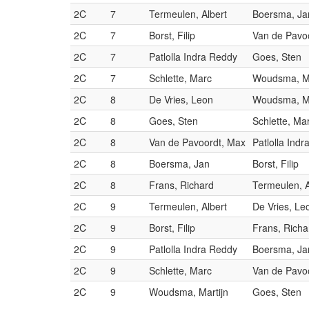
2C
7
Termeulen, Albert
Boersma, Ja
2C
7
Borst, Filip
Van de Pavo
2C
7
Patlolla Indra Reddy
Goes, Sten
2C
7
Schlette, Marc
Woudsma, Ma
2C
8
De Vries, Leon
Woudsma, Ma
2C
8
Goes, Sten
Schlette, Ma
2C
8
Van de Pavoordt, Max
Patlolla Ind
2C
8
Boersma, Jan
Borst, Filip
2C
8
Frans, Richard
Termeulen, A
2C
9
Termeulen, Albert
De Vries, Le
2C
9
Borst, Filip
Frans, Richa
2C
9
Patlolla Indra Reddy
Boersma, Ja
2C
9
Schlette, Marc
Van de Pavo
2C
9
Woudsma, Martijn
Goes, Sten