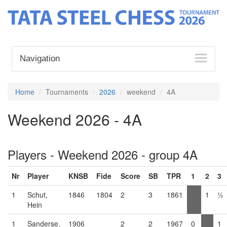
Navigation
Home
Tournaments
2026
weekend
4A
Weekend 2026 - 4A
Players - Weekend 2026 - group 4A
Nr
Player
KNSB
Fide
Score
SB
TPR
1
2
3
1
Schut,
1846
1804
2
3
1861
1
½
Hein
1
Sanderse,
1906
2
2
1967
0
1