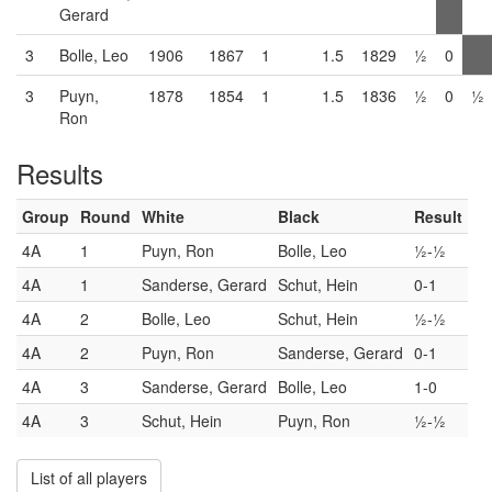
Gerard
3
Bolle, Leo
1906
1867
1
1.5
1829
½
0
3
Puyn,
1878
1854
1
1.5
1836
½
0
½
Ron
Results
Group
Round
White
Black
Result
4A
1
Puyn, Ron
Bolle, Leo
½-½
4A
1
Sanderse, Gerard
Schut, Hein
0-1
4A
2
Bolle, Leo
Schut, Hein
½-½
4A
2
Puyn, Ron
Sanderse, Gerard
0-1
4A
3
Sanderse, Gerard
Bolle, Leo
1-0
4A
3
Schut, Hein
Puyn, Ron
½-½
List of all players