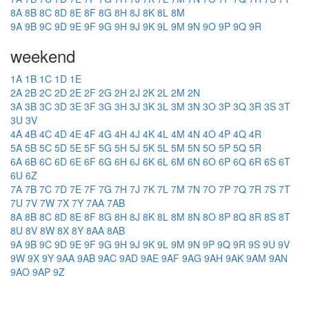
8A
8B
8C
8D
8E
8F
8G
8H
8J
8K
8L
8M
9A
9B
9C
9D
9E
9F
9G
9H
9J
9K
9L
9M
9N
9O
9P
9Q
9R
weekend
1A
1B
1C
1D
1E
2A
2B
2C
2D
2E
2F
2G
2H
2J
2K
2L
2M
2N
3A
3B
3C
3D
3E
3F
3G
3H
3J
3K
3L
3M
3N
3O
3P
3Q
3R
3S
3T
3U
3V
4A
4B
4C
4D
4E
4F
4G
4H
4J
4K
4L
4M
4N
4O
4P
4Q
4R
5A
5B
5C
5D
5E
5F
5G
5H
5J
5K
5L
5M
5N
5O
5P
5Q
5R
6A
6B
6C
6D
6E
6F
6G
6H
6J
6K
6L
6M
6N
6O
6P
6Q
6R
6S
6T
6U
6Z
7A
7B
7C
7D
7E
7F
7G
7H
7J
7K
7L
7M
7N
7O
7P
7Q
7R
7S
7T
7U
7V
7W
7X
7Y
7AA
7AB
8A
8B
8C
8D
8E
8F
8G
8H
8J
8K
8L
8M
8N
8O
8P
8Q
8R
8S
8T
8U
8V
8W
8X
8Y
8AA
8AB
9A
9B
9C
9D
9E
9F
9G
9H
9J
9K
9L
9M
9N
9P
9Q
9R
9S
9U
9V
9W
9X
9Y
9AA
9AB
9AC
9AD
9AE
9AF
9AG
9AH
9AK
9AM
9AN
9AO
9AP
9Z