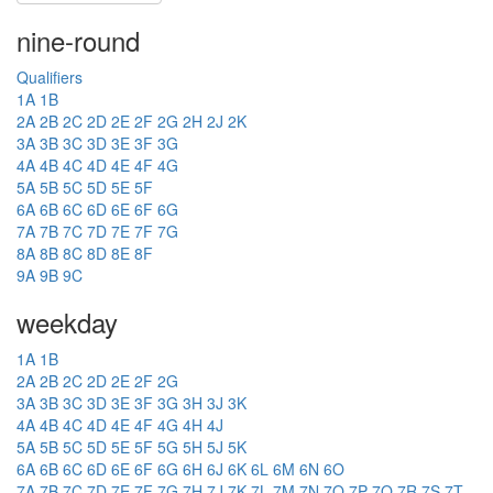
nine-round
Qualifiers
1A
1B
2A
2B
2C
2D
2E
2F
2G
2H
2J
2K
3A
3B
3C
3D
3E
3F
3G
4A
4B
4C
4D
4E
4F
4G
5A
5B
5C
5D
5E
5F
6A
6B
6C
6D
6E
6F
6G
7A
7B
7C
7D
7E
7F
7G
8A
8B
8C
8D
8E
8F
9A
9B
9C
weekday
1A
1B
2A
2B
2C
2D
2E
2F
2G
3A
3B
3C
3D
3E
3F
3G
3H
3J
3K
4A
4B
4C
4D
4E
4F
4G
4H
4J
5A
5B
5C
5D
5E
5F
5G
5H
5J
5K
6A
6B
6C
6D
6E
6F
6G
6H
6J
6K
6L
6M
6N
6O
7A
7B
7C
7D
7E
7F
7G
7H
7J
7K
7L
7M
7N
7O
7P
7Q
7R
7S
7T