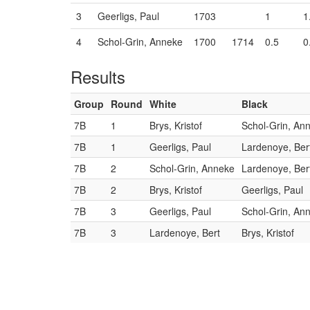
3
Geerligs, Paul
1703
1
1
4
Schol-Grin, Anneke
1700
1714
0.5
0
Results
Group
Round
White
Black
7B
1
Brys, Kristof
Schol-Grin, An
7B
1
Geerligs, Paul
Lardenoye, Ber
7B
2
Schol-Grin, Anneke
Lardenoye, Ber
7B
2
Brys, Kristof
Geerligs, Paul
7B
3
Geerligs, Paul
Schol-Grin, An
7B
3
Lardenoye, Bert
Brys, Kristof