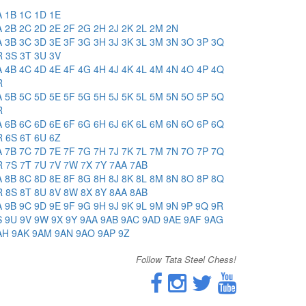
A
1B
1C
1D
1E
A
2B
2C
2D
2E
2F
2G
2H
2J
2K
2L
2M
2N
A
3B
3C
3D
3E
3F
3G
3H
3J
3K
3L
3M
3N
3O
3P
3Q
R
3S
3T
3U
3V
A
4B
4C
4D
4E
4F
4G
4H
4J
4K
4L
4M
4N
4O
4P
4Q
R
A
5B
5C
5D
5E
5F
5G
5H
5J
5K
5L
5M
5N
5O
5P
5Q
R
A
6B
6C
6D
6E
6F
6G
6H
6J
6K
6L
6M
6N
6O
6P
6Q
R
6S
6T
6U
6Z
A
7B
7C
7D
7E
7F
7G
7H
7J
7K
7L
7M
7N
7O
7P
7Q
R
7S
7T
7U
7V
7W
7X
7Y
7AA
7AB
A
8B
8C
8D
8E
8F
8G
8H
8J
8K
8L
8M
8N
8O
8P
8Q
R
8S
8T
8U
8V
8W
8X
8Y
8AA
8AB
A
9B
9C
9D
9E
9F
9G
9H
9J
9K
9L
9M
9N
9P
9Q
9R
S
9U
9V
9W
9X
9Y
9AA
9AB
9AC
9AD
9AE
9AF
9AG
AH
9AK
9AM
9AN
9AO
9AP
9Z
Follow Tata Steel Chess!