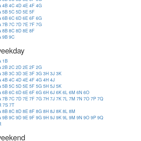
A
4B
4C
4D
4E
4F
4G
A
5B
5C
5D
5E
5F
A
6B
6C
6D
6E
6F
6G
A
7B
7C
7D
7E
7F
7G
A
8B
8C
8D
8E
8F
A
9B
9C
eekday
A
1B
A
2B
2C
2D
2E
2F
2G
A
3B
3C
3D
3E
3F
3G
3H
3J
3K
A
4B
4C
4D
4E
4F
4G
4H
4J
A
5B
5C
5D
5E
5F
5G
5H
5J
5K
A
6B
6C
6D
6E
6F
6G
6H
6J
6K
6L
6M
6N
6O
A
7B
7C
7D
7E
7F
7G
7H
7J
7K
7L
7M
7N
7O
7P
7Q
R
7S
7T
A
8B
8C
8D
8E
8F
8G
8H
8J
8K
8L
8M
A
9B
9C
9D
9E
9F
9G
9H
9J
9K
9L
9M
9N
9O
9P
9Q
R
eekend