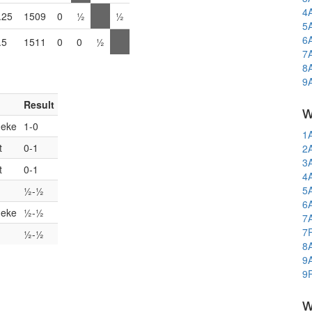
4
.25
1509
0
½
½
5
6
.5
1511
0
0
½
7
8
9
Result
w
neke
1-0
1
t
0-1
2
3
t
0-1
4
5
½-½
6
neke
½-½
7
7
½-½
8
9
9
w