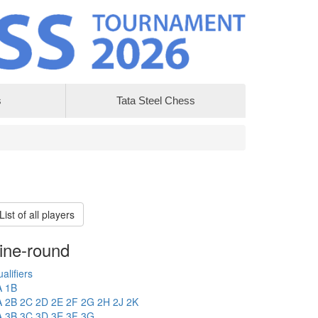
s
Tata Steel Chess
List of all players
ine-round
alifiers
A
1B
A
2B
2C
2D
2E
2F
2G
2H
2J
2K
A
3B
3C
3D
3E
3F
3G