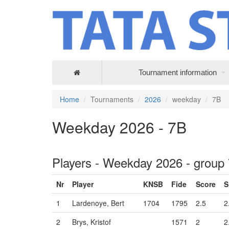
Tournament information
Home
Tournaments
2026
weekday
7B
Weekday 2026 - 7B
Players - Weekday 2026 - group
Nr
Player
KNSB
Fide
Score
S
1
Lardenoye, Bert
1704
1795
2.5
2
2
Brys, Kristof
1571
2
2