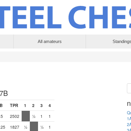
All amateurs
Standing
 7B
n
B
TPR
1
2
3
4
Qu
.5
2502
½
1
1
1
2
.25
1827
½
½
1
3