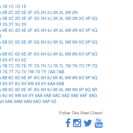
A
1B
1C
1D
1E
A
2B
2C
2D
2E
2F
2G
2H
2J
2K
2L
2M
2N
A
3B
3C
3D
3E
3F
3G
3H
3J
3K
3L
3M
3N
3O
3P
3Q
R
3S
3T
3U
3V
A
4B
4C
4D
4E
4F
4G
4H
4J
4K
4L
4M
4N
4O
4P
4Q
R
A
5B
5C
5D
5E
5F
5G
5H
5J
5K
5L
5M
5N
5O
5P
5Q
R
A
6B
6C
6D
6E
6F
6G
6H
6J
6K
6L
6M
6N
6O
6P
6Q
R
6S
6T
6U
6Z
A
7B
7C
7D
7E
7F
7G
7H
7J
7K
7L
7M
7N
7O
7P
7Q
R
7S
7T
7U
7V
7W
7X
7Y
7AA
7AB
A
8B
8C
8D
8E
8F
8G
8H
8J
8K
8L
8M
8N
8O
8P
8Q
R
8S
8T
8U
8V
8W
8X
8Y
8AA
8AB
A
9B
9C
9D
9E
9F
9G
9H
9J
9K
9L
9M
9N
9P
9Q
9R
S
9U
9V
9W
9X
9Y
9AA
9AB
9AC
9AD
9AE
9AF
9AG
AH
9AK
9AM
9AN
9AO
9AP
9Z
Follow Tata Steel Chess!