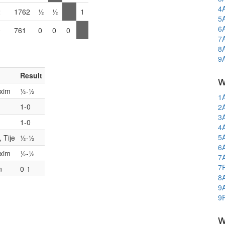
4
2
1762
½
½
1
5
6
0
761
0
0
0
7
8
9
Result
w
xim
½-½
1
1-0
2
3
1-0
4
5
 Tije
½-½
6
xim
½-½
7
7
n
0-1
8
9
9
w