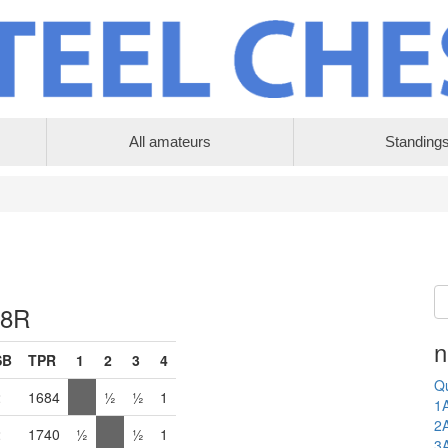
All amateurs
Standing
 8R
n
SB
TPR
1
2
3
4
Qu
2
1684
½
½
1
1
2
2
1740
½
½
1
3