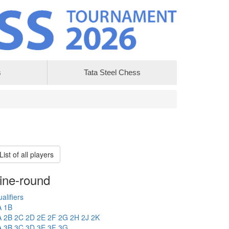
s
Tata Steel Chess
List of all players
ine-round
alifiers
A
1B
A
2B
2C
2D
2E
2F
2G
2H
2J
2K
A
3B
3C
3D
3E
3F
3G