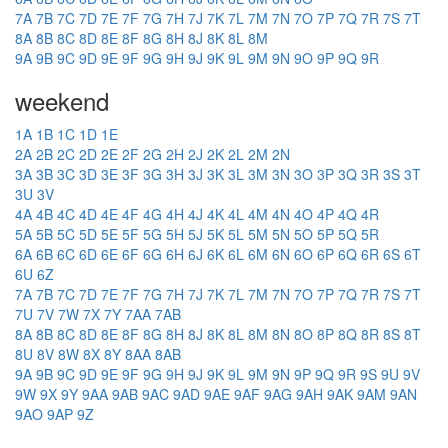
7A
7B
7C
7D
7E
7F
7G
7H
7J
7K
7L
7M
7N
7O
7P
7Q
7R
7S
7T
8A
8B
8C
8D
8E
8F
8G
8H
8J
8K
8L
8M
9A
9B
9C
9D
9E
9F
9G
9H
9J
9K
9L
9M
9N
9O
9P
9Q
9R
weekend
1A
1B
1C
1D
1E
2A
2B
2C
2D
2E
2F
2G
2H
2J
2K
2L
2M
2N
3A
3B
3C
3D
3E
3F
3G
3H
3J
3K
3L
3M
3N
3O
3P
3Q
3R
3S
3T
3U
3V
4A
4B
4C
4D
4E
4F
4G
4H
4J
4K
4L
4M
4N
4O
4P
4Q
4R
5A
5B
5C
5D
5E
5F
5G
5H
5J
5K
5L
5M
5N
5O
5P
5Q
5R
6A
6B
6C
6D
6E
6F
6G
6H
6J
6K
6L
6M
6N
6O
6P
6Q
6R
6S
6T
6U
6Z
7A
7B
7C
7D
7E
7F
7G
7H
7J
7K
7L
7M
7N
7O
7P
7Q
7R
7S
7T
7U
7V
7W
7X
7Y
7AA
7AB
8A
8B
8C
8D
8E
8F
8G
8H
8J
8K
8L
8M
8N
8O
8P
8Q
8R
8S
8T
8U
8V
8W
8X
8Y
8AA
8AB
9A
9B
9C
9D
9E
9F
9G
9H
9J
9K
9L
9M
9N
9P
9Q
9R
9S
9U
9V
9W
9X
9Y
9AA
9AB
9AC
9AD
9AE
9AF
9AG
9AH
9AK
9AM
9AN
9AO
9AP
9Z