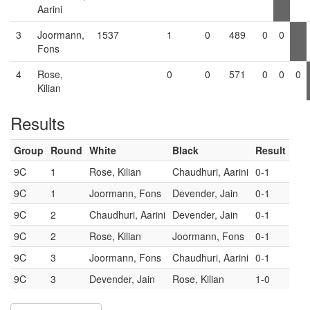
Aarini
3
Joormann,
1537
1
0
489
0
0
Fons
4
Rose,
0
0
571
0
0
0
Kilian
Results
Group
Round
White
Black
Result
9C
1
Rose, Kilian
Chaudhuri, Aarini
0-1
9C
1
Joormann, Fons
Devender, Jain
0-1
9C
2
Chaudhuri, Aarini
Devender, Jain
0-1
9C
2
Rose, Kilian
Joormann, Fons
0-1
9C
3
Joormann, Fons
Chaudhuri, Aarini
0-1
9C
3
Devender, Jain
Rose, Kilian
1-0