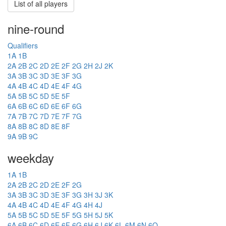
List of all players
nine-round
Qualifiers
1A
1B
2A
2B
2C
2D
2E
2F
2G
2H
2J
2K
3A
3B
3C
3D
3E
3F
3G
4A
4B
4C
4D
4E
4F
4G
5A
5B
5C
5D
5E
5F
6A
6B
6C
6D
6E
6F
6G
7A
7B
7C
7D
7E
7F
7G
8A
8B
8C
8D
8E
8F
9A
9B
9C
weekday
1A
1B
2A
2B
2C
2D
2E
2F
2G
3A
3B
3C
3D
3E
3F
3G
3H
3J
3K
4A
4B
4C
4D
4E
4F
4G
4H
4J
5A
5B
5C
5D
5E
5F
5G
5H
5J
5K
6A
6B
6C
6D
6E
6F
6G
6H
6J
6K
6L
6M
6N
6O