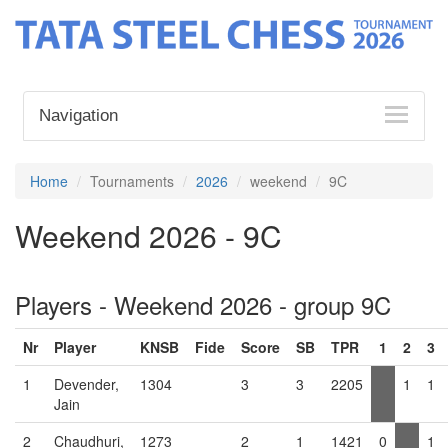
Navigation
Home
Tournaments
2026
weekend
9C
Weekend 2026 - 9C
Players - Weekend 2026 - group 9C
Nr
Player
KNSB
Fide
Score
SB
TPR
1
2
3
1
Devender,
1304
3
3
2205
1
1
Jain
2
Chaudhuri,
1273
2
1
1421
0
1