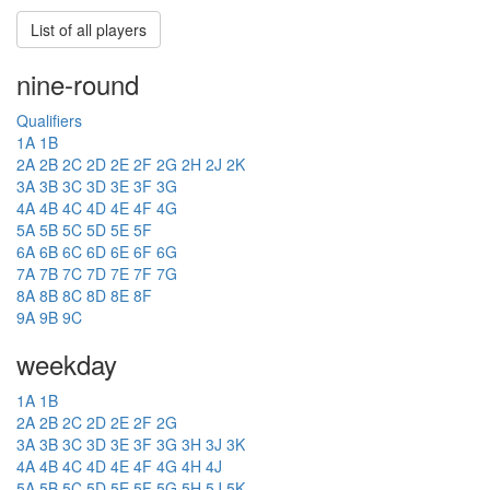
List of all players
nine-round
Qualifiers
1A
1B
2A
2B
2C
2D
2E
2F
2G
2H
2J
2K
3A
3B
3C
3D
3E
3F
3G
4A
4B
4C
4D
4E
4F
4G
5A
5B
5C
5D
5E
5F
6A
6B
6C
6D
6E
6F
6G
7A
7B
7C
7D
7E
7F
7G
8A
8B
8C
8D
8E
8F
9A
9B
9C
weekday
1A
1B
2A
2B
2C
2D
2E
2F
2G
3A
3B
3C
3D
3E
3F
3G
3H
3J
3K
4A
4B
4C
4D
4E
4F
4G
4H
4J
5A
5B
5C
5D
5E
5F
5G
5H
5J
5K