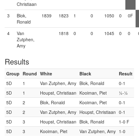
Christiaan
3
Blok,
1839
1823
1
0
1050
0
0F
Ronald
4
Van
1818
0
0
1045
0
0
Zutphen,
Amy
Results
Group
Round
White
Black
Result
5D
1
Van Zutphen, Amy
Blok, Ronald
0-1
5D
1
Houpst, Christiaan
Kooiman, Piet
½-½
5D
2
Blok, Ronald
Kooiman, Piet
0-1
5D
2
Van Zutphen, Amy
Houpst, Christiaan
0-1
5D
3
Houpst, Christiaan
Blok, Ronald
1-0 F
5D
3
Kooiman, Piet
Van Zutphen, Amy
1-0