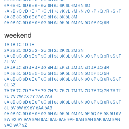
6A
6B
6C
6D
6E
6F
6G
6H
6J
6K
6L
6M
6N
6O
7A
7B
7C
7D
7E
7F
7G
7H
7J
7K
7L
7M
7N
7O
7P
7Q
7R
7S
7T
8A
8B
8C
8D
8E
8F
8G
8H
8J
8K
8L
8M
9A
9B
9C
9D
9E
9F
9G
9H
9J
9K
9L
9M
9N
9O
9P
9Q
9R
weekend
1A
1B
1C
1D
1E
2A
2B
2C
2D
2E
2F
2G
2H
2J
2K
2L
2M
2N
3A
3B
3C
3D
3E
3F
3G
3H
3J
3K
3L
3M
3N
3O
3P
3Q
3R
3S
3T
3U
3V
4A
4B
4C
4D
4E
4F
4G
4H
4J
4K
4L
4M
4N
4O
4P
4Q
4R
5A
5B
5C
5D
5E
5F
5G
5H
5J
5K
5L
5M
5N
5O
5P
5Q
5R
6A
6B
6C
6D
6E
6F
6G
6H
6J
6K
6L
6M
6N
6O
6P
6Q
6R
6S
6T
6U
6Z
7A
7B
7C
7D
7E
7F
7G
7H
7J
7K
7L
7M
7N
7O
7P
7Q
7R
7S
7T
7U
7V
7W
7X
7Y
7AA
7AB
8A
8B
8C
8D
8E
8F
8G
8H
8J
8K
8L
8M
8N
8O
8P
8Q
8R
8S
8T
8U
8V
8W
8X
8Y
8AA
8AB
9A
9B
9C
9D
9E
9F
9G
9H
9J
9K
9L
9M
9N
9P
9Q
9R
9S
9U
9V
9W
9X
9Y
9AA
9AB
9AC
9AD
9AE
9AF
9AG
9AH
9AK
9AM
9AN
9AO
9AP
9Z