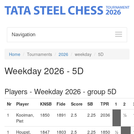
Navigation
Home
Tournaments
2026
weekday
5D
Weekday 2026 - 5D
Players - Weekday 2026 - group 5D
Nr
Player
KNSB
Fide
Score
SB
TPR
1
2
1
Kooiman,
1850
1891
2.5
2.25
2036
½
Piet
1
Houpst,
1847
1803
2.5
2.25
1850
½