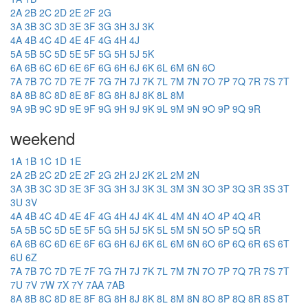
2A
2B
2C
2D
2E
2F
2G
3A
3B
3C
3D
3E
3F
3G
3H
3J
3K
4A
4B
4C
4D
4E
4F
4G
4H
4J
5A
5B
5C
5D
5E
5F
5G
5H
5J
5K
6A
6B
6C
6D
6E
6F
6G
6H
6J
6K
6L
6M
6N
6O
7A
7B
7C
7D
7E
7F
7G
7H
7J
7K
7L
7M
7N
7O
7P
7Q
7R
7S
7T
8A
8B
8C
8D
8E
8F
8G
8H
8J
8K
8L
8M
9A
9B
9C
9D
9E
9F
9G
9H
9J
9K
9L
9M
9N
9O
9P
9Q
9R
weekend
1A
1B
1C
1D
1E
2A
2B
2C
2D
2E
2F
2G
2H
2J
2K
2L
2M
2N
3A
3B
3C
3D
3E
3F
3G
3H
3J
3K
3L
3M
3N
3O
3P
3Q
3R
3S
3T
3U
3V
4A
4B
4C
4D
4E
4F
4G
4H
4J
4K
4L
4M
4N
4O
4P
4Q
4R
5A
5B
5C
5D
5E
5F
5G
5H
5J
5K
5L
5M
5N
5O
5P
5Q
5R
6A
6B
6C
6D
6E
6F
6G
6H
6J
6K
6L
6M
6N
6O
6P
6Q
6R
6S
6T
6U
6Z
7A
7B
7C
7D
7E
7F
7G
7H
7J
7K
7L
7M
7N
7O
7P
7Q
7R
7S
7T
7U
7V
7W
7X
7Y
7AA
7AB
8A
8B
8C
8D
8E
8F
8G
8H
8J
8K
8L
8M
8N
8O
8P
8Q
8R
8S
8T