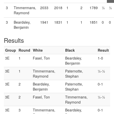
3
Timmermans,
2033
2018
1
2
1789
½
½
Raymond
3
Beardsley,
1941
1831
1
1
1851
0
0
Benjamin
Results
Group
Round
White
Black
Result
3E
1
Fasel, Ton
Beardsley,
1-0
Benjamin
3E
1
Timmermans,
Paternotte,
½-½
Raymond
Stephan
3E
2
Beardsley,
Paternotte,
0-1
Benjamin
Stephan
3E
2
Fasel, Ton
Timmermans,
½-½
Raymond
3E
3
Timmermans,
Beardsley,
0-1