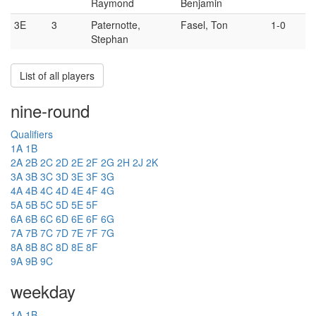
Raymond
Benjamin
3E
3
Paternotte,
Fasel, Ton
1-0
Stephan
List of all players
nine-round
Qualifiers
1A
1B
2A
2B
2C
2D
2E
2F
2G
2H
2J
2K
3A
3B
3C
3D
3E
3F
3G
4A
4B
4C
4D
4E
4F
4G
5A
5B
5C
5D
5E
5F
6A
6B
6C
6D
6E
6F
6G
7A
7B
7C
7D
7E
7F
7G
8A
8B
8C
8D
8E
8F
9A
9B
9C
weekday
1A
1B