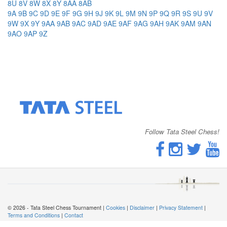
8U
8V
8W
8X
8Y
8AA
8AB
9A
9B
9C
9D
9E
9F
9G
9H
9J
9K
9L
9M
9N
9P
9Q
9R
9S
9U
9V
9W
9X
9Y
9AA
9AB
9AC
9AD
9AE
9AF
9AG
9AH
9AK
9AM
9AN
9AO
9AP
9Z
Follow Tata Steel Chess!
© 2026 - Tata Steel Chess Tournament |
Cookies
|
Disclaimer
|
Privacy Statement
|
Terms and Conditions
|
Contact