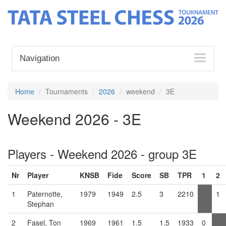
Navigation
Home
Tournaments
2026
weekend
3E
Weekend 2026 - 3E
Players - Weekend 2026 - group 3E
Nr
Player
KNSB
Fide
Score
SB
TPR
1
2
1
Paternotte,
1979
1949
2.5
3
2210
1
Stephan
2
Fasel, Ton
1969
1961
1.5
1.5
1933
0