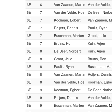
6E
6
Van Zaanen, Martin
Van der Velde,
6E
7
Van der Velde, Roel
De Beer, Norbe
6E
7
Kooiman, Egbert
Van Zaanen, M
6E
7
Roijers, Dennis
Paulis, Ryan
6E
7
Buschman, Marten
Groot, Jelle
6E
7
Bruins, Ron
Kuin, Arjen
6E
8
De Beer, Norbert
Kuin, Arjen
6E
8
Groot, Jelle
Bruins, Ron
6E
8
Paulis, Ryan
Buschman, Ma
6E
8
Van Zaanen, Martin
Roijers, Dennis
6E
8
Van der Velde, Roel
Kooiman, Egbe
6E
9
Kooiman, Egbert
De Beer, Norbe
6E
9
Roijers, Dennis
Van der Velde,
6E
9
Buschman, Marten
Van Zaanen, M