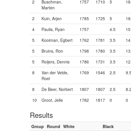
2
Buschman,
1757
1710
5
18
Marten
2
Kuin, Arjen
1785
1725
5
18
4
Paulis, Ryan
1757
4.5
15
5
Kooiman, Egbert
1762
1781
3.5
14
5
Bruins, Ron
1798
1780
3.5
13
5
Roijers, Dennis
1786
1731
3.5
12
8
Van der Velde,
1769
1546
2.5
9.
Roel
8
De Beer, Norbert
1807
1807
2.5
8.
10
Groot, Jelle
1782
1817
0
0
Results
Group
Round
White
Black