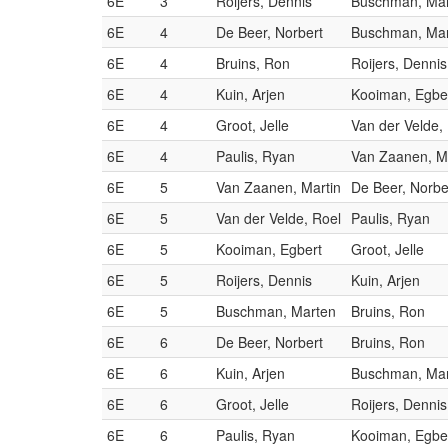
6E
3
Roijers, Dennis
Buschman, Ma
6E
4
De Beer, Norbert
Buschman, Ma
6E
4
Bruins, Ron
Roijers, Dennis
6E
4
Kuin, Arjen
Kooiman, Egbe
6E
4
Groot, Jelle
Van der Velde,
6E
4
Paulis, Ryan
Van Zaanen, M
6E
5
Van Zaanen, Martin
De Beer, Norbe
6E
5
Van der Velde, Roel
Paulis, Ryan
6E
5
Kooiman, Egbert
Groot, Jelle
6E
5
Roijers, Dennis
Kuin, Arjen
6E
5
Buschman, Marten
Bruins, Ron
6E
6
De Beer, Norbert
Bruins, Ron
6E
6
Kuin, Arjen
Buschman, Ma
6E
6
Groot, Jelle
Roijers, Dennis
6E
6
Paulis, Ryan
Kooiman, Egbe