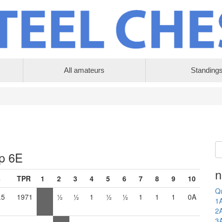
All amateurs
Standing
up 6E
n
B
TPR
1
2
3
4
5
6
7
8
9
10
Qu
.5
1971
½
½
1
½
½
1
1
1
0A
1
2
3