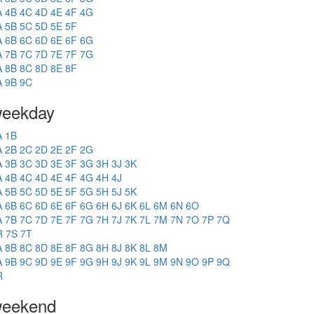
A
4B
4C
4D
4E
4F
4G
A
5B
5C
5D
5E
5F
A
6B
6C
6D
6E
6F
6G
A
7B
7C
7D
7E
7F
7G
A
8B
8C
8D
8E
8F
A
9B
9C
eekday
A
1B
A
2B
2C
2D
2E
2F
2G
A
3B
3C
3D
3E
3F
3G
3H
3J
3K
A
4B
4C
4D
4E
4F
4G
4H
4J
A
5B
5C
5D
5E
5F
5G
5H
5J
5K
A
6B
6C
6D
6E
6F
6G
6H
6J
6K
6L
6M
6N
6O
A
7B
7C
7D
7E
7F
7G
7H
7J
7K
7L
7M
7N
7O
7P
7Q
R
7S
7T
A
8B
8C
8D
8E
8F
8G
8H
8J
8K
8L
8M
A
9B
9C
9D
9E
9F
9G
9H
9J
9K
9L
9M
9N
9O
9P
9Q
R
eekend