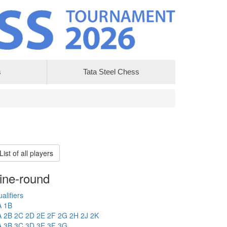
s
Tata Steel Chess
List of all players
ine-round
alifiers
A
1B
A
2B
2C
2D
2E
2F
2G
2H
2J
2K
A
3B
3C
3D
3E
3F
3G