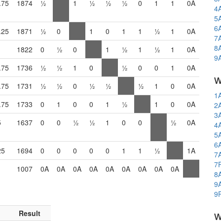
.75
1874
½
1
½
½
½
0
1
1
0A
4
5
6
.25
1871
½
0
1
0
1
1
½
1
0A
7
8
1822
0
½
0
1
½
1
½
1
0A
9
.75
1736
½
½
1
0
½
0
0
1
0A
w
.75
1731
½
½
0
½
½
½
1
0
0A
1
.75
1733
0
1
0
0
1
½
1
0
0A
2
3
5
1637
0
0
½
½
1
0
0
½
0A
4
5
6
25
1694
0
0
0
0
0
1
1
½
1A
7
7
1007
0A
0A
0A
0A
0A
0A
0A
0A
0A
8
9
9
w
Result