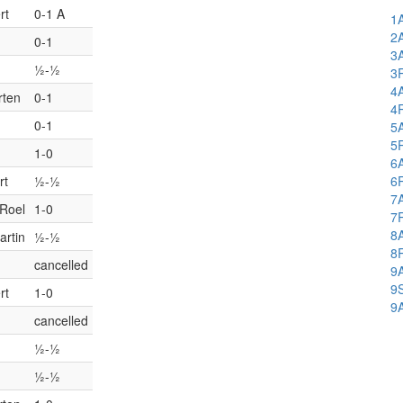
rt
0-1 A
1
2
0-1
3
½-½
3
4
rten
0-1
4
0-1
5
5
1-0
6
rt
½-½
6
7
 Roel
1-0
7
8
artin
½-½
8
cancelled
9
9
rt
1-0
9
cancelled
½-½
½-½