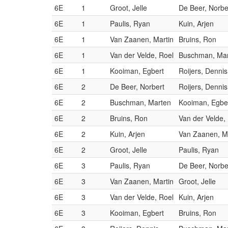
6E
1
Groot, Jelle
De Beer, Norbe
6E
1
Paulis, Ryan
Kuin, Arjen
6E
1
Van Zaanen, Martin
Bruins, Ron
6E
1
Van der Velde, Roel
Buschman, Ma
6E
1
Kooiman, Egbert
Roijers, Dennis
6E
2
De Beer, Norbert
Roijers, Dennis
6E
2
Buschman, Marten
Kooiman, Egbe
6E
2
Bruins, Ron
Van der Velde,
6E
2
Kuin, Arjen
Van Zaanen, M
6E
2
Groot, Jelle
Paulis, Ryan
6E
3
Paulis, Ryan
De Beer, Norbe
6E
3
Van Zaanen, Martin
Groot, Jelle
6E
3
Van der Velde, Roel
Kuin, Arjen
6E
3
Kooiman, Egbert
Bruins, Ron