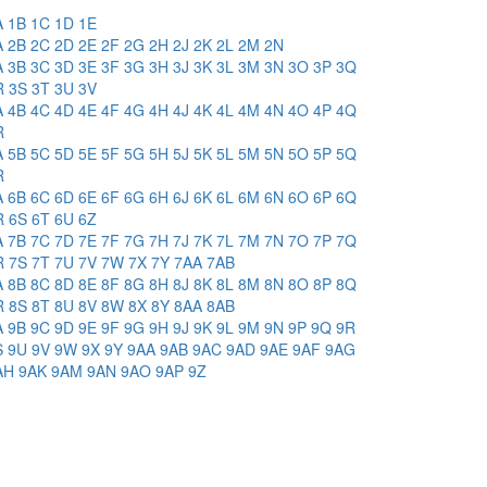
A
1B
1C
1D
1E
A
2B
2C
2D
2E
2F
2G
2H
2J
2K
2L
2M
2N
A
3B
3C
3D
3E
3F
3G
3H
3J
3K
3L
3M
3N
3O
3P
3Q
R
3S
3T
3U
3V
A
4B
4C
4D
4E
4F
4G
4H
4J
4K
4L
4M
4N
4O
4P
4Q
R
A
5B
5C
5D
5E
5F
5G
5H
5J
5K
5L
5M
5N
5O
5P
5Q
R
A
6B
6C
6D
6E
6F
6G
6H
6J
6K
6L
6M
6N
6O
6P
6Q
R
6S
6T
6U
6Z
A
7B
7C
7D
7E
7F
7G
7H
7J
7K
7L
7M
7N
7O
7P
7Q
R
7S
7T
7U
7V
7W
7X
7Y
7AA
7AB
A
8B
8C
8D
8E
8F
8G
8H
8J
8K
8L
8M
8N
8O
8P
8Q
R
8S
8T
8U
8V
8W
8X
8Y
8AA
8AB
A
9B
9C
9D
9E
9F
9G
9H
9J
9K
9L
9M
9N
9P
9Q
9R
S
9U
9V
9W
9X
9Y
9AA
9AB
9AC
9AD
9AE
9AF
9AG
AH
9AK
9AM
9AN
9AO
9AP
9Z