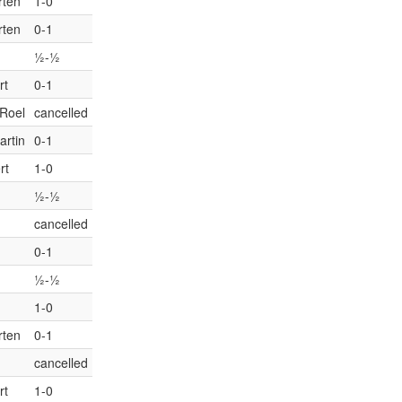
rten
1-0
rten
0-1
½-½
rt
0-1
 Roel
cancelled
artin
0-1
rt
1-0
½-½
cancelled
0-1
½-½
1-0
rten
0-1
cancelled
rt
1-0