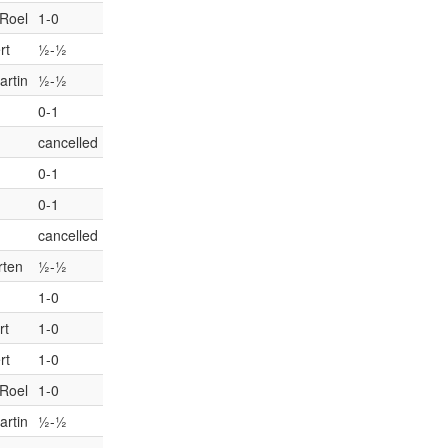
 Roel
1-0
rt
½-½
artin
½-½
0-1
cancelled
0-1
0-1
cancelled
rten
½-½
1-0
rt
1-0
rt
1-0
 Roel
1-0
artin
½-½