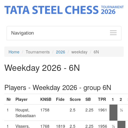
Navigation
Home
Tournaments
2026
weekday
6N
Weekday 2026 - 6N
Players - Weekday 2026 - group 6N
Nr
Player
KNSB
Fide
Score
SB
TPR
1
2
1
Houpst,
1758
2.5
2.25
1961
½
Sebastiaan
1
Vissers,
1768
1819
2.5
2.25
1956
½