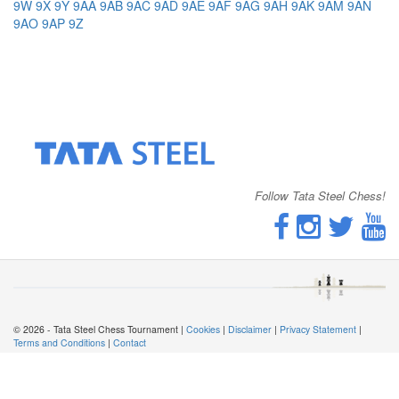
9W
9X
9Y
9AA
9AB
9AC
9AD
9AE
9AF
9AG
9AH
9AK
9AM
9AN
9AO
9AP
9Z
Follow Tata Steel Chess!
© 2026 - Tata Steel Chess Tournament |
Cookies
|
Disclaimer
|
Privacy Statement
|
Terms and Conditions
|
Contact