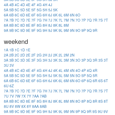
4A
4B
4C
4D
4E
4F
4G
4H
4J
5A
5B
5C
5D
5E
5F
5G
5H
5J
5K
6A
6B
6C
6D
6E
6F
6G
6H
6J
6K
6L
6M
6N
6O
7A
7B
7C
7D
7E
7F
7G
7H
7J
7K
7L
7M
7N
7O
7P
7Q
7R
7S
7T
8A
8B
8C
8D
8E
8F
8G
8H
8J
8K
8L
8M
9A
9B
9C
9D
9E
9F
9G
9H
9J
9K
9L
9M
9N
9O
9P
9Q
9R
weekend
1A
1B
1C
1D
1E
2A
2B
2C
2D
2E
2F
2G
2H
2J
2K
2L
2M
2N
3A
3B
3C
3D
3E
3F
3G
3H
3J
3K
3L
3M
3N
3O
3P
3Q
3R
3S
3T
3U
3V
4A
4B
4C
4D
4E
4F
4G
4H
4J
4K
4L
4M
4N
4O
4P
4Q
4R
5A
5B
5C
5D
5E
5F
5G
5H
5J
5K
5L
5M
5N
5O
5P
5Q
5R
6A
6B
6C
6D
6E
6F
6G
6H
6J
6K
6L
6M
6N
6O
6P
6Q
6R
6S
6T
6U
6Z
7A
7B
7C
7D
7E
7F
7G
7H
7J
7K
7L
7M
7N
7O
7P
7Q
7R
7S
7T
7U
7V
7W
7X
7Y
7AA
7AB
8A
8B
8C
8D
8E
8F
8G
8H
8J
8K
8L
8M
8N
8O
8P
8Q
8R
8S
8T
8U
8V
8W
8X
8Y
8AA
8AB
9A
9B
9C
9D
9E
9F
9G
9H
9J
9K
9L
9M
9N
9P
9Q
9R
9S
9U
9V