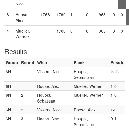
Nico
3
Roose,
1768
1790
1
0
963
0
0
Alex
4
Mueller,
1763
0
0
965
0
0
Werner
Results
Group
Round
White
Black
Result
6N
1
Vissers, Nico
Houpst,
½-½
Sebastiaan
6N
1
Roose, Alex
Mueller, Werner
1-0
6N
2
Houpst,
Mueller, Werner
1-0
Sebastiaan
6N
2
Vissers, Nico
Roose, Alex
1-0
6N
3
Roose, Alex
Houpst,
0-1
Sebastiaan