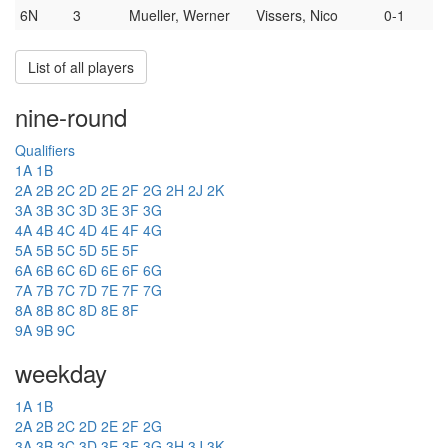
6N
3
Mueller, Werner
Vissers, Nico
0-1
List of all players
nine-round
Qualifiers
1A
1B
2A
2B
2C
2D
2E
2F
2G
2H
2J
2K
3A
3B
3C
3D
3E
3F
3G
4A
4B
4C
4D
4E
4F
4G
5A
5B
5C
5D
5E
5F
6A
6B
6C
6D
6E
6F
6G
7A
7B
7C
7D
7E
7F
7G
8A
8B
8C
8D
8E
8F
9A
9B
9C
weekday
1A
1B
2A
2B
2C
2D
2E
2F
2G
3A
3B
3C
3D
3E
3F
3G
3H
3J
3K