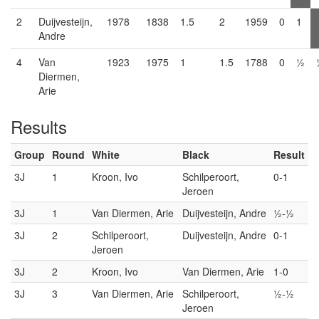
2
Duijvesteijn,
1978
1838
1.5
2
1959
0
1
Andre
4
Van
1923
1975
1
1.5
1788
0
½
Diermen,
Arie
Results
Group
Round
White
Black
Result
3J
1
Kroon, Ivo
Schilperoort,
0-1
Jeroen
3J
1
Van Diermen, Arie
Duijvesteijn, Andre
½-½
3J
2
Schilperoort,
Duijvesteijn, Andre
0-1
Jeroen
3J
2
Kroon, Ivo
Van Diermen, Arie
1-0
3J
3
Van Diermen, Arie
Schilperoort,
½-½
Jeroen