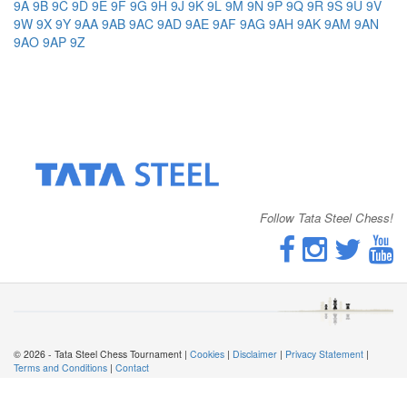
9A
9B
9C
9D
9E
9F
9G
9H
9J
9K
9L
9M
9N
9P
9Q
9R
9S
9U
9V
9W
9X
9Y
9AA
9AB
9AC
9AD
9AE
9AF
9AG
9AH
9AK
9AM
9AN
9AO
9AP
9Z
Follow Tata Steel Chess!
© 2026 - Tata Steel Chess Tournament |
Cookies
|
Disclaimer
|
Privacy Statement
|
Terms and Conditions
|
Contact