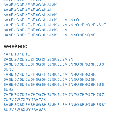
3A
3B
3C
3D
3E
3F
3G
3H
3J
3K
4A
4B
4C
4D
4E
4F
4G
4H
4J
5A
5B
5C
5D
5E
5F
5G
5H
5J
5K
6A
6B
6C
6D
6E
6F
6G
6H
6J
6K
6L
6M
6N
6O
7A
7B
7C
7D
7E
7F
7G
7H
7J
7K
7L
7M
7N
7O
7P
7Q
7R
7S
7T
8A
8B
8C
8D
8E
8F
8G
8H
8J
8K
8L
8M
9A
9B
9C
9D
9E
9F
9G
9H
9J
9K
9L
9M
9N
9O
9P
9Q
9R
weekend
1A
1B
1C
1D
1E
2A
2B
2C
2D
2E
2F
2G
2H
2J
2K
2L
2M
2N
3A
3B
3C
3D
3E
3F
3G
3H
3J
3K
3L
3M
3N
3O
3P
3Q
3R
3S
3T
3U
3V
4A
4B
4C
4D
4E
4F
4G
4H
4J
4K
4L
4M
4N
4O
4P
4Q
4R
5A
5B
5C
5D
5E
5F
5G
5H
5J
5K
5L
5M
5N
5O
5P
5Q
5R
6A
6B
6C
6D
6E
6F
6G
6H
6J
6K
6L
6M
6N
6O
6P
6Q
6R
6S
6T
6U
6Z
7A
7B
7C
7D
7E
7F
7G
7H
7J
7K
7L
7M
7N
7O
7P
7Q
7R
7S
7T
7U
7V
7W
7X
7Y
7AA
7AB
8A
8B
8C
8D
8E
8F
8G
8H
8J
8K
8L
8M
8N
8O
8P
8Q
8R
8S
8T
8U
8V
8W
8X
8Y
8AA
8AB