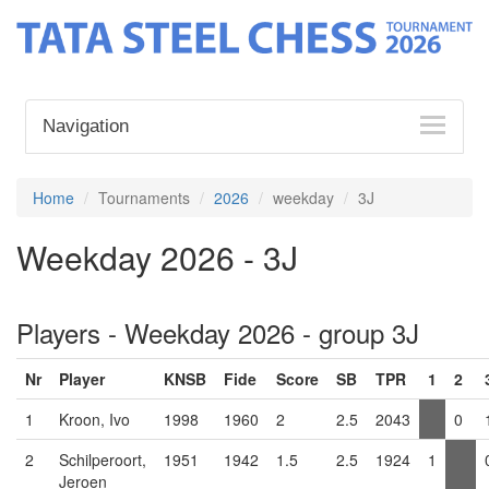
Navigation
Home
Tournaments
2026
weekday
3J
Weekday 2026 - 3J
Players - Weekday 2026 - group 3J
Nr
Player
KNSB
Fide
Score
SB
TPR
1
2
1
Kroon, Ivo
1998
1960
2
2.5
2043
0
2
Schilperoort,
1951
1942
1.5
2.5
1924
1
Jeroen