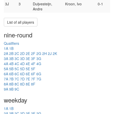
3J
3
Duijvesteijn,
Kroon, Ivo
0-1
Andre
List of all players
nine-round
Qualifiers
1A
1B
2A
2B
2C
2D
2E
2F
2G
2H
2J
2K
3A
3B
3C
3D
3E
3F
3G
4A
4B
4C
4D
4E
4F
4G
5A
5B
5C
5D
5E
5F
6A
6B
6C
6D
6E
6F
6G
7A
7B
7C
7D
7E
7F
7G
8A
8B
8C
8D
8E
8F
9A
9B
9C
weekday
1A
1B
2A
2B
2C
2D
2E
2F
2G