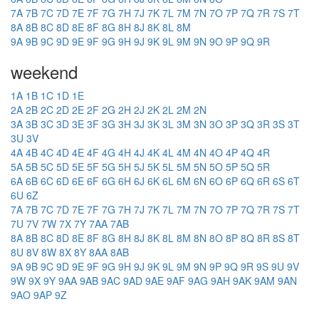
7A
7B
7C
7D
7E
7F
7G
7H
7J
7K
7L
7M
7N
7O
7P
7Q
7R
7S
7T
8A
8B
8C
8D
8E
8F
8G
8H
8J
8K
8L
8M
9A
9B
9C
9D
9E
9F
9G
9H
9J
9K
9L
9M
9N
9O
9P
9Q
9R
weekend
1A
1B
1C
1D
1E
2A
2B
2C
2D
2E
2F
2G
2H
2J
2K
2L
2M
2N
3A
3B
3C
3D
3E
3F
3G
3H
3J
3K
3L
3M
3N
3O
3P
3Q
3R
3S
3T
3U
3V
4A
4B
4C
4D
4E
4F
4G
4H
4J
4K
4L
4M
4N
4O
4P
4Q
4R
5A
5B
5C
5D
5E
5F
5G
5H
5J
5K
5L
5M
5N
5O
5P
5Q
5R
6A
6B
6C
6D
6E
6F
6G
6H
6J
6K
6L
6M
6N
6O
6P
6Q
6R
6S
6T
6U
6Z
7A
7B
7C
7D
7E
7F
7G
7H
7J
7K
7L
7M
7N
7O
7P
7Q
7R
7S
7T
7U
7V
7W
7X
7Y
7AA
7AB
8A
8B
8C
8D
8E
8F
8G
8H
8J
8K
8L
8M
8N
8O
8P
8Q
8R
8S
8T
8U
8V
8W
8X
8Y
8AA
8AB
9A
9B
9C
9D
9E
9F
9G
9H
9J
9K
9L
9M
9N
9P
9Q
9R
9S
9U
9V
9W
9X
9Y
9AA
9AB
9AC
9AD
9AE
9AF
9AG
9AH
9AK
9AM
9AN
9AO
9AP
9Z