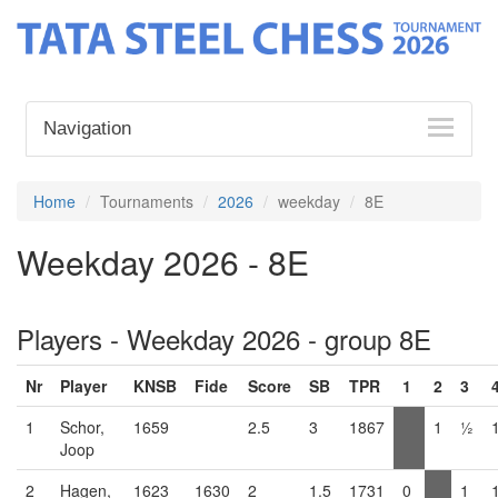
Navigation
Home
Tournaments
2026
weekday
8E
Weekday 2026 - 8E
Players - Weekday 2026 - group 8E
Nr
Player
KNSB
Fide
Score
SB
TPR
1
2
3
1
Schor,
1659
2.5
3
1867
1
½
Joop
2
Hagen,
1623
1630
2
1.5
1731
0
1