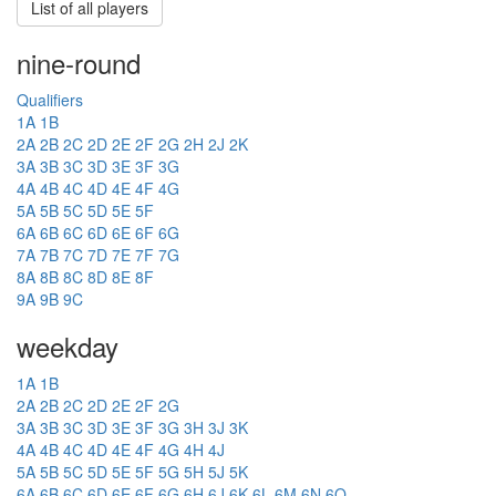
List of all players
nine-round
Qualifiers
1A
1B
2A
2B
2C
2D
2E
2F
2G
2H
2J
2K
3A
3B
3C
3D
3E
3F
3G
4A
4B
4C
4D
4E
4F
4G
5A
5B
5C
5D
5E
5F
6A
6B
6C
6D
6E
6F
6G
7A
7B
7C
7D
7E
7F
7G
8A
8B
8C
8D
8E
8F
9A
9B
9C
weekday
1A
1B
2A
2B
2C
2D
2E
2F
2G
3A
3B
3C
3D
3E
3F
3G
3H
3J
3K
4A
4B
4C
4D
4E
4F
4G
4H
4J
5A
5B
5C
5D
5E
5F
5G
5H
5J
5K
6A
6B
6C
6D
6E
6F
6G
6H
6J
6K
6L
6M
6N
6O