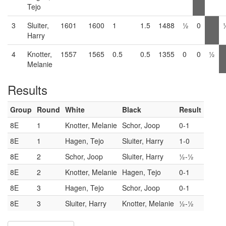
Tejo
3
Sluiter,
1601
1600
1
1.5
1488
½
0
Harry
4
Knotter,
1557
1565
0.5
0.5
1355
0
0
½
Melanie
Results
Group
Round
White
Black
Result
8E
1
Knotter, Melanie
Schor, Joop
0-1
8E
1
Hagen, Tejo
Sluiter, Harry
1-0
8E
2
Schor, Joop
Sluiter, Harry
½-½
8E
2
Knotter, Melanie
Hagen, Tejo
0-1
8E
3
Hagen, Tejo
Schor, Joop
0-1
8E
3
Sluiter, Harry
Knotter, Melanie
½-½