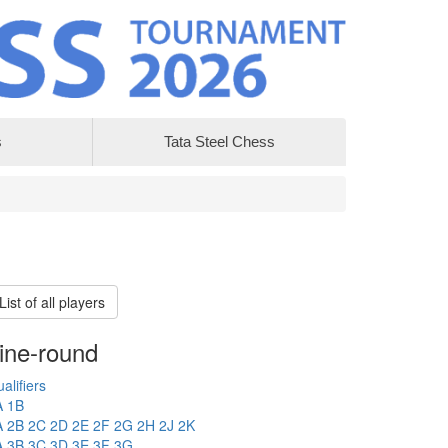
s
Tata Steel Chess
List of all players
ine-round
alifiers
A
1B
A
2B
2C
2D
2E
2F
2G
2H
2J
2K
A
3B
3C
3D
3E
3F
3G