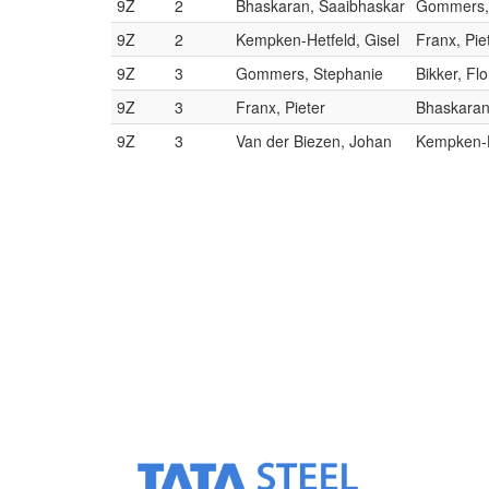
9Z
2
Bhaskaran, Saaibhaskar
Gommers,
9Z
2
Kempken-Hetfeld, Gisel
Franx, Pie
9Z
3
Gommers, Stephanie
Bikker, Flo
9Z
3
Franx, Pieter
Bhaskaran
9Z
3
Van der Biezen, Johan
Kempken-H