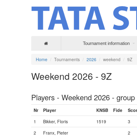
Tournament information
Home
Tournaments
2026
weekend
9Z
Weekend 2026 - 9Z
Players - Weekend 2026 - group
Nr
Player
KNSB
Fide
Sco
1
Bikker, Floris
1519
3
2
Franx, Pieter
2