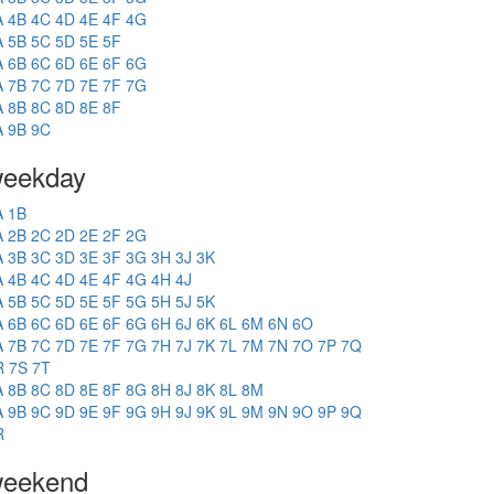
A
4B
4C
4D
4E
4F
4G
A
5B
5C
5D
5E
5F
A
6B
6C
6D
6E
6F
6G
A
7B
7C
7D
7E
7F
7G
A
8B
8C
8D
8E
8F
A
9B
9C
eekday
A
1B
A
2B
2C
2D
2E
2F
2G
A
3B
3C
3D
3E
3F
3G
3H
3J
3K
A
4B
4C
4D
4E
4F
4G
4H
4J
A
5B
5C
5D
5E
5F
5G
5H
5J
5K
A
6B
6C
6D
6E
6F
6G
6H
6J
6K
6L
6M
6N
6O
A
7B
7C
7D
7E
7F
7G
7H
7J
7K
7L
7M
7N
7O
7P
7Q
R
7S
7T
A
8B
8C
8D
8E
8F
8G
8H
8J
8K
8L
8M
A
9B
9C
9D
9E
9F
9G
9H
9J
9K
9L
9M
9N
9O
9P
9Q
R
eekend