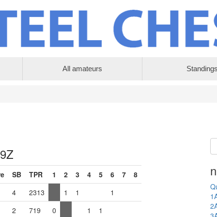
All amateurs
Standing
 9Z
n
re
SB
TPR
1
2
3
4
5
6
7
8
Qu
4
2313
1
1
1
1
2
2
719
0
1
1
3