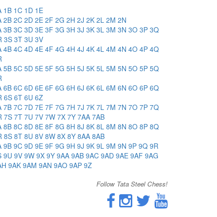
A
1B
1C
1D
1E
A
2B
2C
2D
2E
2F
2G
2H
2J
2K
2L
2M
2N
A
3B
3C
3D
3E
3F
3G
3H
3J
3K
3L
3M
3N
3O
3P
3Q
R
3S
3T
3U
3V
A
4B
4C
4D
4E
4F
4G
4H
4J
4K
4L
4M
4N
4O
4P
4Q
R
A
5B
5C
5D
5E
5F
5G
5H
5J
5K
5L
5M
5N
5O
5P
5Q
R
A
6B
6C
6D
6E
6F
6G
6H
6J
6K
6L
6M
6N
6O
6P
6Q
R
6S
6T
6U
6Z
A
7B
7C
7D
7E
7F
7G
7H
7J
7K
7L
7M
7N
7O
7P
7Q
R
7S
7T
7U
7V
7W
7X
7Y
7AA
7AB
A
8B
8C
8D
8E
8F
8G
8H
8J
8K
8L
8M
8N
8O
8P
8Q
R
8S
8T
8U
8V
8W
8X
8Y
8AA
8AB
A
9B
9C
9D
9E
9F
9G
9H
9J
9K
9L
9M
9N
9P
9Q
9R
S
9U
9V
9W
9X
9Y
9AA
9AB
9AC
9AD
9AE
9AF
9AG
AH
9AK
9AM
9AN
9AO
9AP
9Z
Follow Tata Steel Chess!