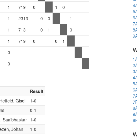
4
1
719
0
1
0
5
6
1
2313
0
0
1
7
1
713
0
1
0
8
9
1
719
0
0
1
w
0
1
0
2
3
4
5
6
Result
7
etfeld, Gisel
1-0
7
8
ris
0-1
9
, Saaibhaskar
1-0
9
iezen, Johan
1-0
w