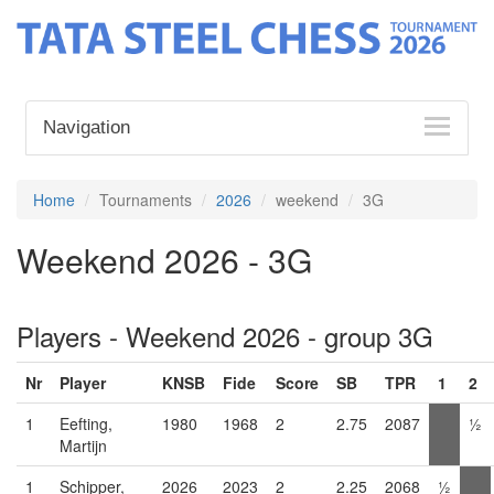
Navigation
Home
Tournaments
2026
weekend
3G
Weekend 2026 - 3G
Players - Weekend 2026 - group 3G
Nr
Player
KNSB
Fide
Score
SB
TPR
1
2
1
Eefting,
1980
1968
2
2.75
2087
½
Martijn
1
Schipper,
2026
2023
2
2.25
2068
½