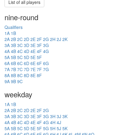
List of all players
nine-round
Qualifiers
1A
1B
2A
2B
2C
2D
2E
2F
2G
2H
2J
2K
3A
3B
3C
3D
3E
3F
3G
4A
4B
4C
4D
4E
4F
4G
5A
5B
5C
5D
5E
5F
6A
6B
6C
6D
6E
6F
6G
7A
7B
7C
7D
7E
7F
7G
8A
8B
8C
8D
8E
8F
9A
9B
9C
weekday
1A
1B
2A
2B
2C
2D
2E
2F
2G
3A
3B
3C
3D
3E
3F
3G
3H
3J
3K
4A
4B
4C
4D
4E
4F
4G
4H
4J
5A
5B
5C
5D
5E
5F
5G
5H
5J
5K
6A
6B
6C
6D
6E
6F
6G
6H
6J
6K
6L
6M
6N
6O