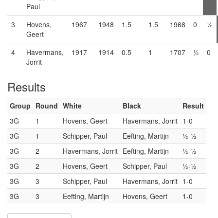
Paul
3
Hovens,
1967
1948
1.5
1.5
1968
0
½
Geert
4
Havermans,
1917
1914
0.5
1
1707
½
0
Jorrit
Results
Group
Round
White
Black
Result
3G
1
Hovens, Geert
Havermans, Jorrit
1-0
3G
1
Schipper, Paul
Eefting, Martijn
½-½
3G
2
Havermans, Jorrit
Eefting, Martijn
½-½
3G
2
Hovens, Geert
Schipper, Paul
½-½
3G
3
Schipper, Paul
Havermans, Jorrit
1-0
3G
3
Eefting, Martijn
Hovens, Geert
1-0