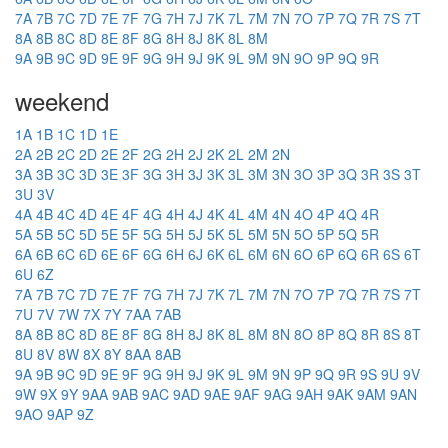
7A
7B
7C
7D
7E
7F
7G
7H
7J
7K
7L
7M
7N
7O
7P
7Q
7R
7S
7T
8A
8B
8C
8D
8E
8F
8G
8H
8J
8K
8L
8M
9A
9B
9C
9D
9E
9F
9G
9H
9J
9K
9L
9M
9N
9O
9P
9Q
9R
weekend
1A
1B
1C
1D
1E
2A
2B
2C
2D
2E
2F
2G
2H
2J
2K
2L
2M
2N
3A
3B
3C
3D
3E
3F
3G
3H
3J
3K
3L
3M
3N
3O
3P
3Q
3R
3S
3T
3U
3V
4A
4B
4C
4D
4E
4F
4G
4H
4J
4K
4L
4M
4N
4O
4P
4Q
4R
5A
5B
5C
5D
5E
5F
5G
5H
5J
5K
5L
5M
5N
5O
5P
5Q
5R
6A
6B
6C
6D
6E
6F
6G
6H
6J
6K
6L
6M
6N
6O
6P
6Q
6R
6S
6T
6U
6Z
7A
7B
7C
7D
7E
7F
7G
7H
7J
7K
7L
7M
7N
7O
7P
7Q
7R
7S
7T
7U
7V
7W
7X
7Y
7AA
7AB
8A
8B
8C
8D
8E
8F
8G
8H
8J
8K
8L
8M
8N
8O
8P
8Q
8R
8S
8T
8U
8V
8W
8X
8Y
8AA
8AB
9A
9B
9C
9D
9E
9F
9G
9H
9J
9K
9L
9M
9N
9P
9Q
9R
9S
9U
9V
9W
9X
9Y
9AA
9AB
9AC
9AD
9AE
9AF
9AG
9AH
9AK
9AM
9AN
9AO
9AP
9Z