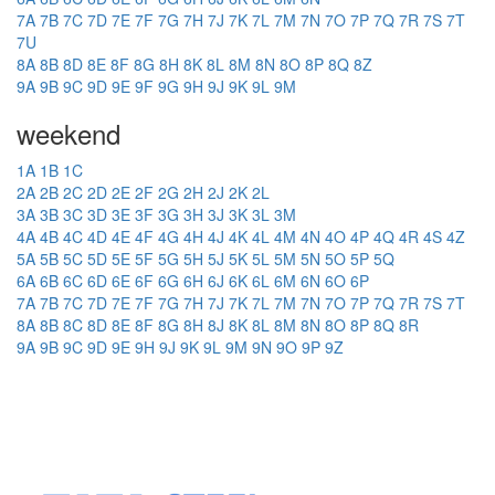
7A
7B
7C
7D
7E
7F
7G
7H
7J
7K
7L
7M
7N
7O
7P
7Q
7R
7S
7T
7U
8A
8B
8D
8E
8F
8G
8H
8K
8L
8M
8N
8O
8P
8Q
8Z
9A
9B
9C
9D
9E
9F
9G
9H
9J
9K
9L
9M
weekend
1A
1B
1C
2A
2B
2C
2D
2E
2F
2G
2H
2J
2K
2L
3A
3B
3C
3D
3E
3F
3G
3H
3J
3K
3L
3M
4A
4B
4C
4D
4E
4F
4G
4H
4J
4K
4L
4M
4N
4O
4P
4Q
4R
4S
4Z
5A
5B
5C
5D
5E
5F
5G
5H
5J
5K
5L
5M
5N
5O
5P
5Q
6A
6B
6C
6D
6E
6F
6G
6H
6J
6K
6L
6M
6N
6O
6P
7A
7B
7C
7D
7E
7F
7G
7H
7J
7K
7L
7M
7N
7O
7P
7Q
7R
7S
7T
8A
8B
8C
8D
8E
8F
8G
8H
8J
8K
8L
8M
8N
8O
8P
8Q
8R
9A
9B
9C
9D
9E
9H
9J
9K
9L
9M
9N
9O
9P
9Z