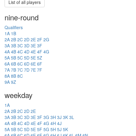
List of all players
nine-round
Qualifiers
1A
1B
2A
2B
2C
2D
2E
2F
2G
3A
3B
3C
3D
3E
3F
4A
4B
4C
4D
4E
4F
4G
5A
5B
5C
5D
5E
5Z
6A
6B
6C
6D
6E
6F
7A
7B
7C
7D
7E
7F
8A
8B
8C
9A
9Z
weekday
1A
2A
2B
2C
2D
2E
3A
3B
3C
3D
3E
3F
3G
3H
3J
3K
3L
4A
4B
4C
4D
4E
4F
4G
4H
4J
5A
5B
5C
5D
5E
5F
5G
5H
5J
5K
6A
6B
6C
6D
6E
6F
6G
6H
6J
6K
6L
6M
6N