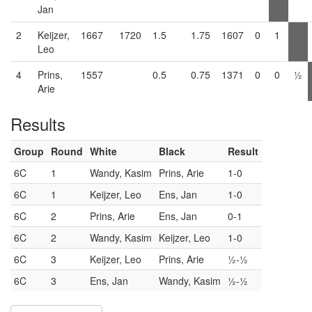
Jan
2
Keijzer,
1667
1720
1.5
1.75
1607
0
1
Leo
4
Prins,
1557
0.5
0.75
1371
0
0
½
Arie
Results
Group
Round
White
Black
Result
6C
1
Wandy, Kasim
Prins, Arie
1-0
6C
1
Keijzer, Leo
Ens, Jan
1-0
6C
2
Prins, Arie
Ens, Jan
0-1
6C
2
Wandy, Kasim
Keijzer, Leo
1-0
6C
3
Keijzer, Leo
Prins, Arie
½-½
6C
3
Ens, Jan
Wandy, Kasim
½-½