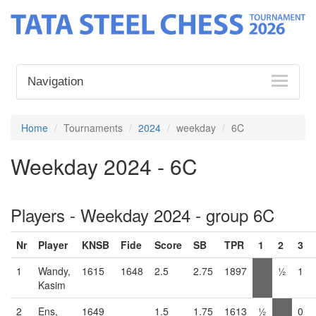
Navigation
Home
Tournaments
2024
weekday
6C
Weekday 2024 - 6C
Players - Weekday 2024 - group 6C
Nr
Player
KNSB
Fide
Score
SB
TPR
1
2
3
1
Wandy,
1615
1648
2.5
2.75
1897
½
1
Kasim
2
Ens,
1649
1.5
1.75
1613
½
0