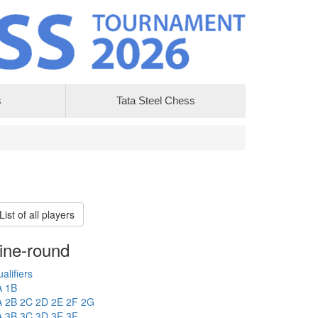
s
Tata Steel Chess
List of all players
ine-round
alifiers
A
1B
A
2B
2C
2D
2E
2F
2G
A
3B
3C
3D
3E
3F