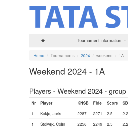
Tournament information
Home
Tournaments
2024
weekend
1A
Weekend 2024 - 1A
Players - Weekend 2024 - group
Nr
Player
KNSB
Fide
Score
SB
1
Kokje, Joris
2287
2271
2.5
2.
1
Stolwijk, Colin
2256
2249
2.5
2.