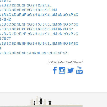
A
1B
1C
A
2B
2C
2D
2E
2F
2G
2H
2J
2K
2L
A
3B
3C
3D
3E
3F
3G
3H
3J
3K
3L
3M
A
4B
4C
4D
4E
4F
4G
4H
4J
4K
4L
4M
4N
4O
4P
4Q
R
4S
4Z
A
5B
5C
5D
5E
5F
5G
5H
5J
5K
5L
5M
5N
5O
5P
5Q
A
6B
6C
6D
6E
6F
6G
6H
6J
6K
6L
6M
6N
6O
6P
A
7B
7C
7D
7E
7F
7G
7H
7J
7K
7L
7M
7N
7O
7P
7Q
R
7S
7T
A
8B
8C
8D
8E
8F
8G
8H
8J
8K
8L
8M
8N
8O
8P
8Q
R
A
9B
9C
9D
9E
9H
9J
9K
9L
9M
9N
9O
9P
9Z
Follow Tata Steel Chess!