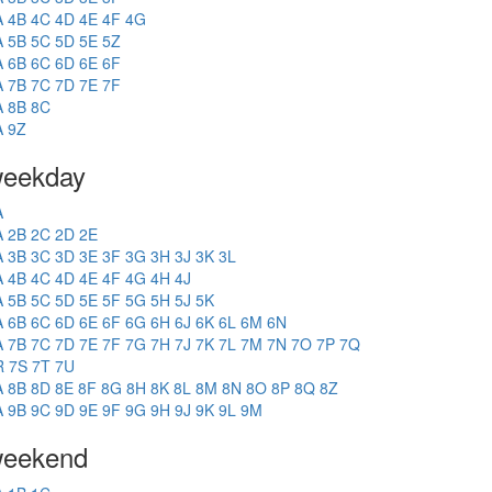
A
4B
4C
4D
4E
4F
4G
A
5B
5C
5D
5E
5Z
A
6B
6C
6D
6E
6F
A
7B
7C
7D
7E
7F
A
8B
8C
A
9Z
eekday
A
A
2B
2C
2D
2E
A
3B
3C
3D
3E
3F
3G
3H
3J
3K
3L
A
4B
4C
4D
4E
4F
4G
4H
4J
A
5B
5C
5D
5E
5F
5G
5H
5J
5K
A
6B
6C
6D
6E
6F
6G
6H
6J
6K
6L
6M
6N
A
7B
7C
7D
7E
7F
7G
7H
7J
7K
7L
7M
7N
7O
7P
7Q
R
7S
7T
7U
A
8B
8D
8E
8F
8G
8H
8K
8L
8M
8N
8O
8P
8Q
8Z
A
9B
9C
9D
9E
9F
9G
9H
9J
9K
9L
9M
eekend