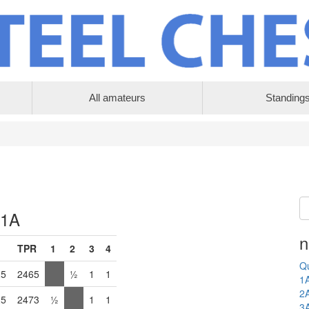
All amateurs
Standing
 1A
n
TPR
1
2
3
4
Qu
25
2465
½
1
1
1
2
25
2473
½
1
1
3