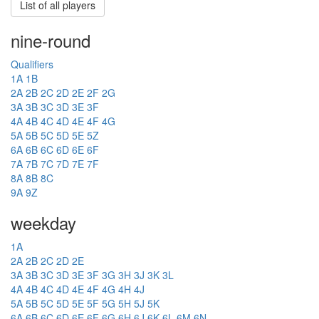
List of all players
nine-round
Qualifiers
1A
1B
2A
2B
2C
2D
2E
2F
2G
3A
3B
3C
3D
3E
3F
4A
4B
4C
4D
4E
4F
4G
5A
5B
5C
5D
5E
5Z
6A
6B
6C
6D
6E
6F
7A
7B
7C
7D
7E
7F
8A
8B
8C
9A
9Z
weekday
1A
2A
2B
2C
2D
2E
3A
3B
3C
3D
3E
3F
3G
3H
3J
3K
3L
4A
4B
4C
4D
4E
4F
4G
4H
4J
5A
5B
5C
5D
5E
5F
5G
5H
5J
5K
6A
6B
6C
6D
6E
6F
6G
6H
6J
6K
6L
6M
6N