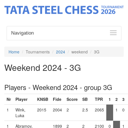
Navigation
Home
Tournaments
2024
weekend
3G
Weekend 2024 - 3G
Players - Weekend 2024 - group 3G
Nr
Player
KNSB
Fide
Score
SB
TPR
1
2
3
1
Wink,
2015
2004
2
2.5
2065
1
0
Luka
1
Abramov,
1899
2
2
2100
0
1