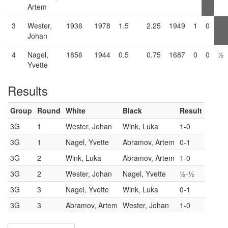
Artem
3
Wester,
1936
1978
1.5
2.25
1949
1
0
Johan
4
Nagel,
1856
1944
0.5
0.75
1687
0
0
½
Yvette
Results
Group
Round
White
Black
Result
3G
1
Wester, Johan
Wink, Luka
1-0
3G
1
Nagel, Yvette
Abramov, Artem
0-1
3G
2
Wink, Luka
Abramov, Artem
1-0
3G
2
Wester, Johan
Nagel, Yvette
½-½
3G
3
Nagel, Yvette
Wink, Luka
0-1
3G
3
Abramov, Artem
Wester, Johan
1-0