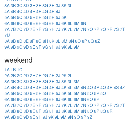
3A
3B
3C
3D
3E
3F
3G
3H
3J
3K
3L
4A
4B
4C
4D
4E
4F
4G
4H
4J
5A
5B
5C
5D
5E
5F
5G
5H
5J
5K
6A
6B
6C
6D
6E
6F
6G
6H
6J
6K
6L
6M
6N
7A
7B
7C
7D
7E
7F
7G
7H
7J
7K
7L
7M
7N
7O
7P
7Q
7R
7S
7T
7U
8A
8B
8D
8E
8F
8G
8H
8K
8L
8M
8N
8O
8P
8Q
8Z
9A
9B
9C
9D
9E
9F
9G
9H
9J
9K
9L
9M
weekend
1A
1B
1C
2A
2B
2C
2D
2E
2F
2G
2H
2J
2K
2L
3A
3B
3C
3D
3E
3F
3G
3H
3J
3K
3L
3M
4A
4B
4C
4D
4E
4F
4G
4H
4J
4K
4L
4M
4N
4O
4P
4Q
4R
4S
4Z
5A
5B
5C
5D
5E
5F
5G
5H
5J
5K
5L
5M
5N
5O
5P
5Q
6A
6B
6C
6D
6E
6F
6G
6H
6J
6K
6L
6M
6N
6O
6P
7A
7B
7C
7D
7E
7F
7G
7H
7J
7K
7L
7M
7N
7O
7P
7Q
7R
7S
7T
8A
8B
8C
8D
8E
8F
8G
8H
8J
8K
8L
8M
8N
8O
8P
8Q
8R
9A
9B
9C
9D
9E
9H
9J
9K
9L
9M
9N
9O
9P
9Z