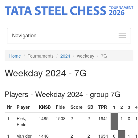
Navigation
Home
Tournaments
2024
weekday
7G
Weekday 2024 - 7G
Players - Weekday 2024 - group 7G
Nr
Player
KNSB
Fide
Score
SB
TPR
1
2
3
4
1
Piek,
1485
1508
2
2
1641
1
0
1
Emiel
1
Van der
1446
2
2
1654
0
1
1