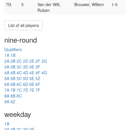
7G
3
Van der Wilt,
Brouwer, Willem
1-0
Ruben
List of all players
nine-round
Qualifiers
1A
1B
2A
2B
2C
2D
2E
2F
2G
3A
3B
3C
3D
3E
3F
4A
4B
4C
4D
4E
4F
4G
5A
5B
5C
5D
5E
5Z
6A
6B
6C
6D
6E
6F
7A
7B
7C
7D
7E
7F
8A
8B
8C
9A
9Z
weekday
1A
2A
2B
2C
2D
2E