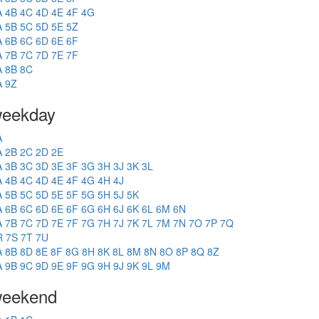
A
4B
4C
4D
4E
4F
4G
A
5B
5C
5D
5E
5Z
A
6B
6C
6D
6E
6F
A
7B
7C
7D
7E
7F
A
8B
8C
A
9Z
eekday
A
A
2B
2C
2D
2E
A
3B
3C
3D
3E
3F
3G
3H
3J
3K
3L
A
4B
4C
4D
4E
4F
4G
4H
4J
A
5B
5C
5D
5E
5F
5G
5H
5J
5K
A
6B
6C
6D
6E
6F
6G
6H
6J
6K
6L
6M
6N
A
7B
7C
7D
7E
7F
7G
7H
7J
7K
7L
7M
7N
7O
7P
7Q
R
7S
7T
7U
A
8B
8D
8E
8F
8G
8H
8K
8L
8M
8N
8O
8P
8Q
8Z
A
9B
9C
9D
9E
9F
9G
9H
9J
9K
9L
9M
eekend