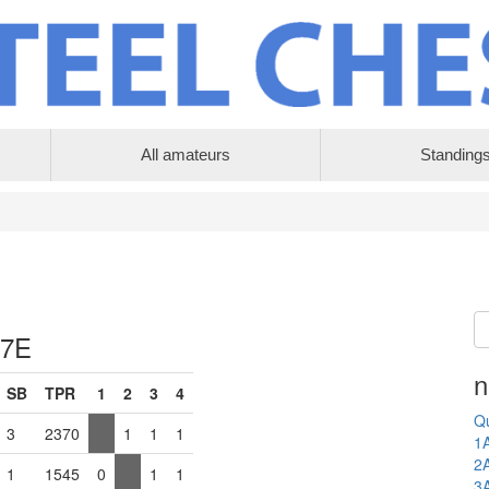
All amateurs
Standing
 7E
n
SB
TPR
1
2
3
4
Qu
3
2370
1
1
1
1
2
1
1545
0
1
1
3