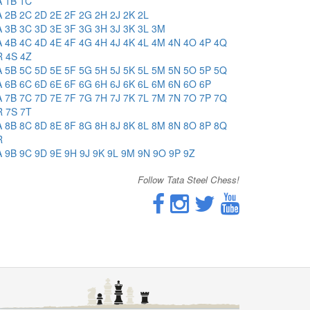
A
1B
1C
A
2B
2C
2D
2E
2F
2G
2H
2J
2K
2L
A
3B
3C
3D
3E
3F
3G
3H
3J
3K
3L
3M
A
4B
4C
4D
4E
4F
4G
4H
4J
4K
4L
4M
4N
4O
4P
4Q
R
4S
4Z
A
5B
5C
5D
5E
5F
5G
5H
5J
5K
5L
5M
5N
5O
5P
5Q
A
6B
6C
6D
6E
6F
6G
6H
6J
6K
6L
6M
6N
6O
6P
A
7B
7C
7D
7E
7F
7G
7H
7J
7K
7L
7M
7N
7O
7P
7Q
R
7S
7T
A
8B
8C
8D
8E
8F
8G
8H
8J
8K
8L
8M
8N
8O
8P
8Q
R
A
9B
9C
9D
9E
9H
9J
9K
9L
9M
9N
9O
9P
9Z
Follow Tata Steel Chess!