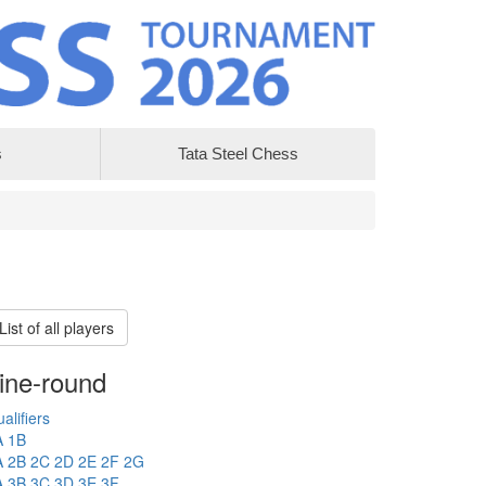
s
Tata Steel Chess
List of all players
ine-round
alifiers
A
1B
A
2B
2C
2D
2E
2F
2G
A
3B
3C
3D
3E
3F