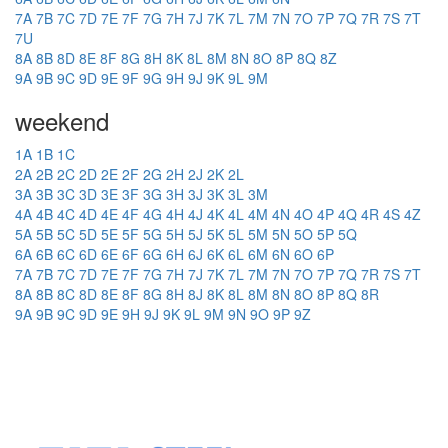
7A
7B
7C
7D
7E
7F
7G
7H
7J
7K
7L
7M
7N
7O
7P
7Q
7R
7S
7T
7U
8A
8B
8D
8E
8F
8G
8H
8K
8L
8M
8N
8O
8P
8Q
8Z
9A
9B
9C
9D
9E
9F
9G
9H
9J
9K
9L
9M
weekend
1A
1B
1C
2A
2B
2C
2D
2E
2F
2G
2H
2J
2K
2L
3A
3B
3C
3D
3E
3F
3G
3H
3J
3K
3L
3M
4A
4B
4C
4D
4E
4F
4G
4H
4J
4K
4L
4M
4N
4O
4P
4Q
4R
4S
4Z
5A
5B
5C
5D
5E
5F
5G
5H
5J
5K
5L
5M
5N
5O
5P
5Q
6A
6B
6C
6D
6E
6F
6G
6H
6J
6K
6L
6M
6N
6O
6P
7A
7B
7C
7D
7E
7F
7G
7H
7J
7K
7L
7M
7N
7O
7P
7Q
7R
7S
7T
8A
8B
8C
8D
8E
8F
8G
8H
8J
8K
8L
8M
8N
8O
8P
8Q
8R
9A
9B
9C
9D
9E
9H
9J
9K
9L
9M
9N
9O
9P
9Z