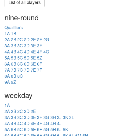
List of all players
nine-round
Qualifiers
1A
1B
2A
2B
2C
2D
2E
2F
2G
3A
3B
3C
3D
3E
3F
4A
4B
4C
4D
4E
4F
4G
5A
5B
5C
5D
5E
5Z
6A
6B
6C
6D
6E
6F
7A
7B
7C
7D
7E
7F
8A
8B
8C
9A
9Z
weekday
1A
2A
2B
2C
2D
2E
3A
3B
3C
3D
3E
3F
3G
3H
3J
3K
3L
4A
4B
4C
4D
4E
4F
4G
4H
4J
5A
5B
5C
5D
5E
5F
5G
5H
5J
5K
6A
6B
6C
6D
6E
6F
6G
6H
6J
6K
6L
6M
6N