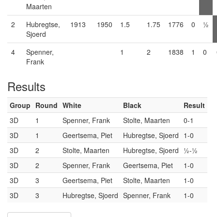
Maarten
2
Hubregtse,
1913
1950
1.5
1.75
1776
0
½
Sjoerd
4
Spenner,
1
2
1838
1
0
Frank
Results
Group
Round
White
Black
Result
3D
1
Spenner, Frank
Stolte, Maarten
0-1
3D
1
Geertsema, Piet
Hubregtse, Sjoerd
1-0
3D
2
Stolte, Maarten
Hubregtse, Sjoerd
½-½
3D
2
Spenner, Frank
Geertsema, Piet
1-0
3D
3
Geertsema, Piet
Stolte, Maarten
1-0
3D
3
Hubregtse, Sjoerd
Spenner, Frank
1-0