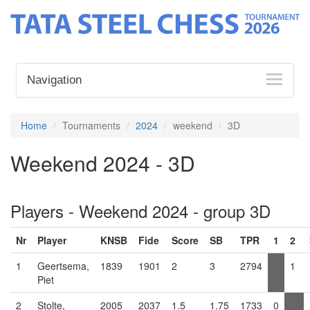
Navigation
Home
Tournaments
2024
weekend
3D
Weekend 2024 - 3D
Players - Weekend 2024 - group 3D
Nr
Player
KNSB
Fide
Score
SB
TPR
1
2
1
Geertsema,
1839
1901
2
3
2794
1
Piet
2
Stolte,
2005
2037
1.5
1.75
1733
0