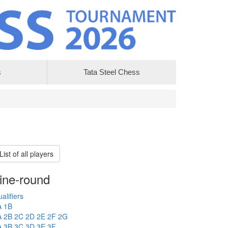
s
Tata Steel Chess
List of all players
ine-round
alifiers
A
1B
A
2B
2C
2D
2E
2F
2G
A
3B
3C
3D
3E
3F