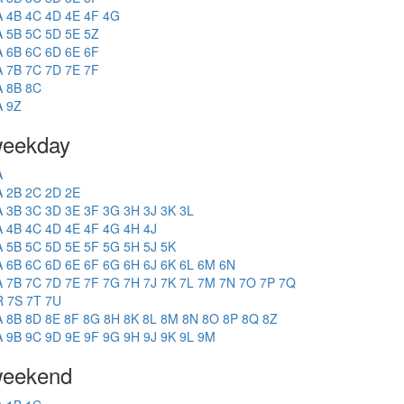
A
4B
4C
4D
4E
4F
4G
A
5B
5C
5D
5E
5Z
A
6B
6C
6D
6E
6F
A
7B
7C
7D
7E
7F
A
8B
8C
A
9Z
eekday
A
A
2B
2C
2D
2E
A
3B
3C
3D
3E
3F
3G
3H
3J
3K
3L
A
4B
4C
4D
4E
4F
4G
4H
4J
A
5B
5C
5D
5E
5F
5G
5H
5J
5K
A
6B
6C
6D
6E
6F
6G
6H
6J
6K
6L
6M
6N
A
7B
7C
7D
7E
7F
7G
7H
7J
7K
7L
7M
7N
7O
7P
7Q
R
7S
7T
7U
A
8B
8D
8E
8F
8G
8H
8K
8L
8M
8N
8O
8P
8Q
8Z
A
9B
9C
9D
9E
9F
9G
9H
9J
9K
9L
9M
eekend