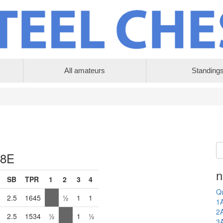
All amateurs
Standing
 8E
n
SB
TPR
1
2
3
4
Qu
2.5
1645
½
1
1
1
2
2.5
1534
½
1
½
3