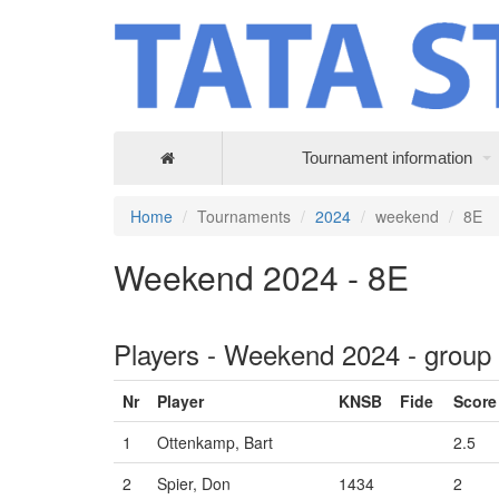
Tournament information
Home
Tournaments
2024
weekend
8E
Weekend 2024 - 8E
Players - Weekend 2024 - group
Nr
Player
KNSB
Fide
Score
1
Ottenkamp, Bart
2.5
2
Spier, Don
1434
2