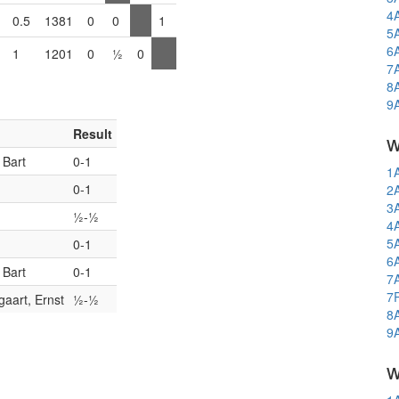
4
0.5
1381
0
0
1
5
6
1
1201
0
½
0
7
8
9
Result
w
 Bart
0-1
1
0-1
2
3
½-½
4
5
0-1
6
 Bart
0-1
7
7
aart, Ernst
½-½
8
9
w