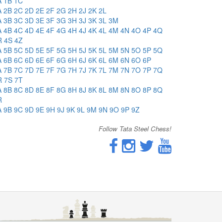
A
1B
1C
A
2B
2C
2D
2E
2F
2G
2H
2J
2K
2L
A
3B
3C
3D
3E
3F
3G
3H
3J
3K
3L
3M
A
4B
4C
4D
4E
4F
4G
4H
4J
4K
4L
4M
4N
4O
4P
4Q
R
4S
4Z
A
5B
5C
5D
5E
5F
5G
5H
5J
5K
5L
5M
5N
5O
5P
5Q
A
6B
6C
6D
6E
6F
6G
6H
6J
6K
6L
6M
6N
6O
6P
A
7B
7C
7D
7E
7F
7G
7H
7J
7K
7L
7M
7N
7O
7P
7Q
R
7S
7T
A
8B
8C
8D
8E
8F
8G
8H
8J
8K
8L
8M
8N
8O
8P
8Q
R
A
9B
9C
9D
9E
9H
9J
9K
9L
9M
9N
9O
9P
9Z
Follow Tata Steel Chess!