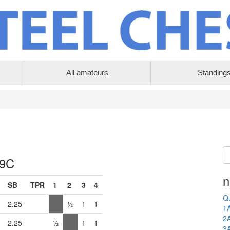
All amateurs
Standing
 9C
n
SB
TPR
1
2
3
4
Qu
2.25
½
1
1
1
2
2.25
½
1
1
3