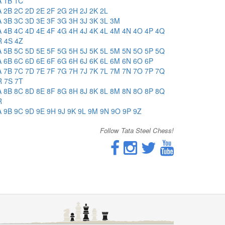
A
1B
1C
A
2B
2C
2D
2E
2F
2G
2H
2J
2K
2L
A
3B
3C
3D
3E
3F
3G
3H
3J
3K
3L
3M
A
4B
4C
4D
4E
4F
4G
4H
4J
4K
4L
4M
4N
4O
4P
4Q
R
4S
4Z
A
5B
5C
5D
5E
5F
5G
5H
5J
5K
5L
5M
5N
5O
5P
5Q
A
6B
6C
6D
6E
6F
6G
6H
6J
6K
6L
6M
6N
6O
6P
A
7B
7C
7D
7E
7F
7G
7H
7J
7K
7L
7M
7N
7O
7P
7Q
R
7S
7T
A
8B
8C
8D
8E
8F
8G
8H
8J
8K
8L
8M
8N
8O
8P
8Q
R
A
9B
9C
9D
9E
9H
9J
9K
9L
9M
9N
9O
9P
9Z
Follow Tata Steel Chess!