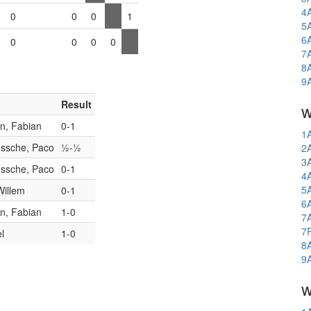
4
0
0
0
1
5
6
0
0
0
0
7
8
9
Result
w
en, Fabian
0-1
1
ssche, Paco
½-½
2
3
ssche, Paco
0-1
4
5
Willem
0-1
6
en, Fabian
1-0
7
7
l
1-0
8
9
w