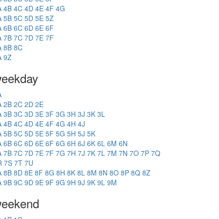
A
4B
4C
4D
4E
4F
4G
A
5B
5C
5D
5E
5Z
A
6B
6C
6D
6E
6F
A
7B
7C
7D
7E
7F
A
8B
8C
A
9Z
eekday
A
A
2B
2C
2D
2E
A
3B
3C
3D
3E
3F
3G
3H
3J
3K
3L
A
4B
4C
4D
4E
4F
4G
4H
4J
A
5B
5C
5D
5E
5F
5G
5H
5J
5K
A
6B
6C
6D
6E
6F
6G
6H
6J
6K
6L
6M
6N
A
7B
7C
7D
7E
7F
7G
7H
7J
7K
7L
7M
7N
7O
7P
7Q
R
7S
7T
7U
A
8B
8D
8E
8F
8G
8H
8K
8L
8M
8N
8O
8P
8Q
8Z
A
9B
9C
9D
9E
9F
9G
9H
9J
9K
9L
9M
eekend