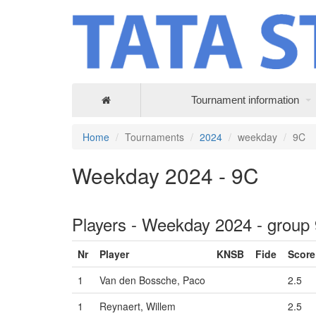
Tournament information
Home
Tournaments
2024
weekday
9C
Weekday 2024 - 9C
Players - Weekday 2024 - group
Nr
Player
KNSB
Fide
Score
1
Van den Bossche, Paco
2.5
1
Reynaert, Willem
2.5