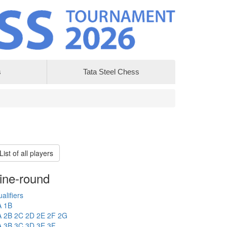
s
Tata Steel Chess
List of all players
ine-round
alifiers
A
1B
A
2B
2C
2D
2E
2F
2G
A
3B
3C
3D
3E
3F