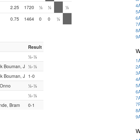
4
2.25
1720
½
½
½
5
6
0.75
1464
0
0
½
7
8
9
Result
w
½-½
1
lk Bouman, J
½-½
2
3
lk Bouman, J
1-0
4
5
 Onno
½-½
6
½-½
7
7
ande, Bram
0-1
8
9
w