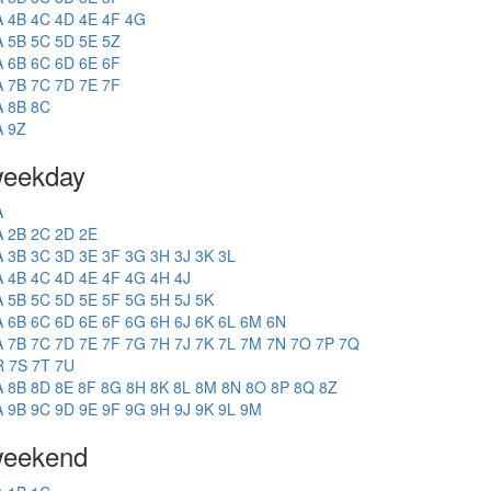
A
4B
4C
4D
4E
4F
4G
A
5B
5C
5D
5E
5Z
A
6B
6C
6D
6E
6F
A
7B
7C
7D
7E
7F
A
8B
8C
A
9Z
eekday
A
A
2B
2C
2D
2E
A
3B
3C
3D
3E
3F
3G
3H
3J
3K
3L
A
4B
4C
4D
4E
4F
4G
4H
4J
A
5B
5C
5D
5E
5F
5G
5H
5J
5K
A
6B
6C
6D
6E
6F
6G
6H
6J
6K
6L
6M
6N
A
7B
7C
7D
7E
7F
7G
7H
7J
7K
7L
7M
7N
7O
7P
7Q
R
7S
7T
7U
A
8B
8D
8E
8F
8G
8H
8K
8L
8M
8N
8O
8P
8Q
8Z
A
9B
9C
9D
9E
9F
9G
9H
9J
9K
9L
9M
eekend