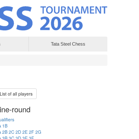
s
Tata Steel Chess
List of all players
ine-round
alifiers
A
1B
A
2B
2C
2D
2E
2F
2G
A
3B
3C
3D
3E
3F