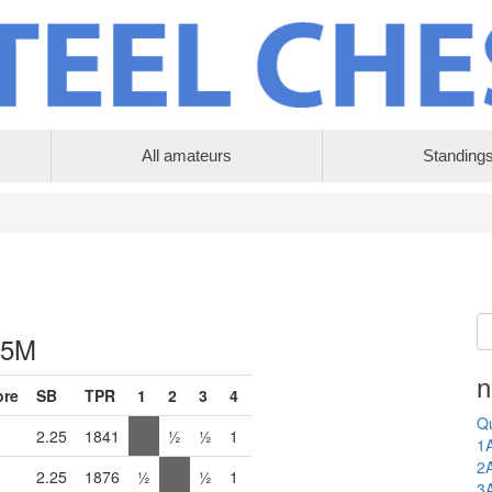
All amateurs
Standing
 5M
n
ore
SB
TPR
1
2
3
4
Qu
2.25
1841
½
½
1
1
2
2.25
1876
½
½
1
3