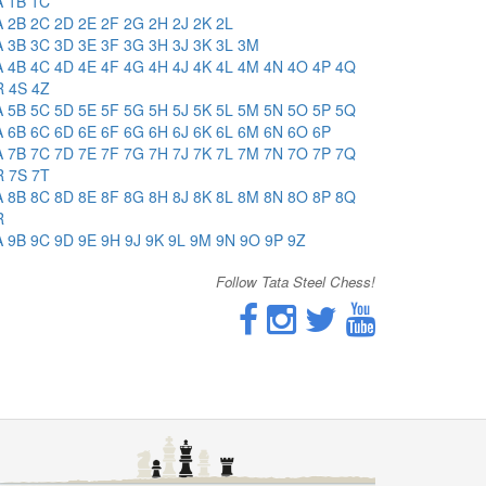
A
1B
1C
A
2B
2C
2D
2E
2F
2G
2H
2J
2K
2L
A
3B
3C
3D
3E
3F
3G
3H
3J
3K
3L
3M
A
4B
4C
4D
4E
4F
4G
4H
4J
4K
4L
4M
4N
4O
4P
4Q
R
4S
4Z
A
5B
5C
5D
5E
5F
5G
5H
5J
5K
5L
5M
5N
5O
5P
5Q
A
6B
6C
6D
6E
6F
6G
6H
6J
6K
6L
6M
6N
6O
6P
A
7B
7C
7D
7E
7F
7G
7H
7J
7K
7L
7M
7N
7O
7P
7Q
R
7S
7T
A
8B
8C
8D
8E
8F
8G
8H
8J
8K
8L
8M
8N
8O
8P
8Q
R
A
9B
9C
9D
9E
9H
9J
9K
9L
9M
9N
9O
9P
9Z
Follow Tata Steel Chess!