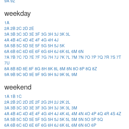
9A
9Z
weekday
1A
2A
2B
2C
2D
2E
3A
3B
3C
3D
3E
3F
3G
3H
3J
3K
3L
4A
4B
4C
4D
4E
4F
4G
4H
4J
5A
5B
5C
5D
5E
5F
5G
5H
5J
5K
6A
6B
6C
6D
6E
6F
6G
6H
6J
6K
6L
6M
6N
7A
7B
7C
7D
7E
7F
7G
7H
7J
7K
7L
7M
7N
7O
7P
7Q
7R
7S
7T
7U
8A
8B
8D
8E
8F
8G
8H
8K
8L
8M
8N
8O
8P
8Q
8Z
9A
9B
9C
9D
9E
9F
9G
9H
9J
9K
9L
9M
weekend
1A
1B
1C
2A
2B
2C
2D
2E
2F
2G
2H
2J
2K
2L
3A
3B
3C
3D
3E
3F
3G
3H
3J
3K
3L
3M
4A
4B
4C
4D
4E
4F
4G
4H
4J
4K
4L
4M
4N
4O
4P
4Q
4R
4S
4Z
5A
5B
5C
5D
5E
5F
5G
5H
5J
5K
5L
5M
5N
5O
5P
5Q
6A
6B
6C
6D
6E
6F
6G
6H
6J
6K
6L
6M
6N
6O
6P