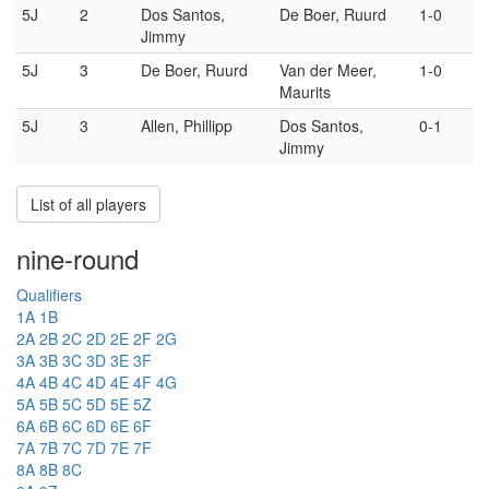
5J
2
Dos Santos,
De Boer, Ruurd
1-0
Jimmy
5J
3
De Boer, Ruurd
Van der Meer,
1-0
Maurits
5J
3
Allen, Phillipp
Dos Santos,
0-1
Jimmy
List of all players
nine-round
Qualifiers
1A
1B
2A
2B
2C
2D
2E
2F
2G
3A
3B
3C
3D
3E
3F
4A
4B
4C
4D
4E
4F
4G
5A
5B
5C
5D
5E
5Z
6A
6B
6C
6D
6E
6F
7A
7B
7C
7D
7E
7F
8A
8B
8C