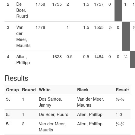
2
De
1758
1755
2
1.5
1757
0
1
1
Boer,
Ruurd
3
Van
1776
1
1.5
1555
½
0
der
Meer,
Maurits
4
Allen,
1628
0.5
0.5
1484
0
0
½
Phillipp
Results
Group
Round
White
Black
Result
5J
1
Dos Santos,
Van der Meer,
½-½
Jimmy
Maurits
5J
1
De Boer, Ruurd
Allen, Phillipp
1-0
5J
2
Van der Meer,
Allen, Phillipp
½-½
Maurits