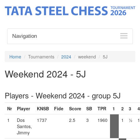
Navigation
Home
Tournaments
2024
weekend
5J
Weekend 2024 - 5J
Players - Weekend 2024 - group 5J
Nr
Player
KNSB
Fide
Score
SB
TPR
1
2
3
4
1
Dos
1737
2.5
3
1960
1
½
1
Santos,
Jimmy