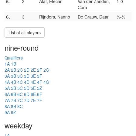
6J
3
Atar, Efecan
Van der Zanden,
1-0
Cora
6J
3
Rijnders, Nanno
De Grauw, Daan
½-½
List of all players
nine-round
Qualifiers
1A
1B
2A
2B
2C
2D
2E
2F
2G
3A
3B
3C
3D
3E
3F
4A
4B
4C
4D
4E
4F
4G
5A
5B
5C
5D
5E
5Z
6A
6B
6C
6D
6E
6F
7A
7B
7C
7D
7E
7F
8A
8B
8C
9A
9Z
weekday
1A