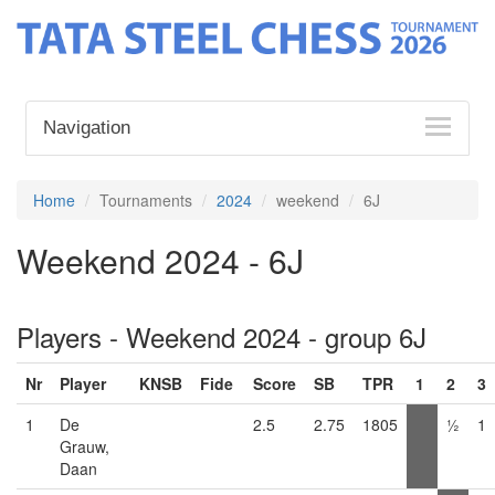
Navigation
Home
Tournaments
2024
weekend
6J
Weekend 2024 - 6J
Players - Weekend 2024 - group 6J
Nr
Player
KNSB
Fide
Score
SB
TPR
1
2
3
1
De
2.5
2.75
1805
½
1
Grauw,
Daan