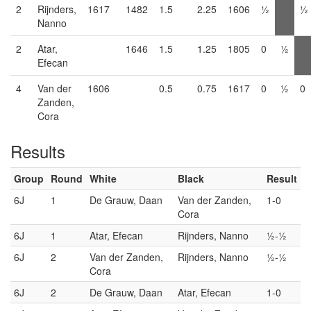
2
Rijnders,
1617
1482
1.5
2.25
1606
½
½
Nanno
2
Atar,
1646
1.5
1.25
1805
0
½
Efecan
4
Van der
1606
0.5
0.75
1617
0
½
0
Zanden,
Cora
Results
Group
Round
White
Black
Result
6J
1
De Grauw, Daan
Van der Zanden,
1-0
Cora
6J
1
Atar, Efecan
Rijnders, Nanno
½-½
6J
2
Van der Zanden,
Rijnders, Nanno
½-½
Cora
6J
2
De Grauw, Daan
Atar, Efecan
1-0