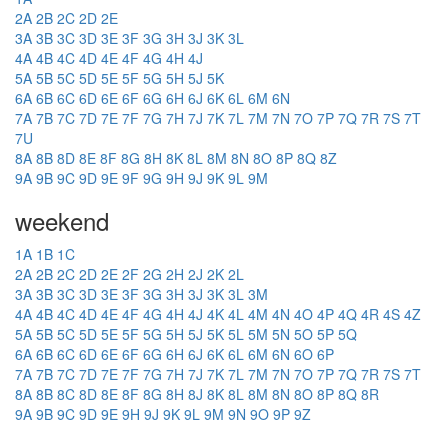
2A
2B
2C
2D
2E
3A
3B
3C
3D
3E
3F
3G
3H
3J
3K
3L
4A
4B
4C
4D
4E
4F
4G
4H
4J
5A
5B
5C
5D
5E
5F
5G
5H
5J
5K
6A
6B
6C
6D
6E
6F
6G
6H
6J
6K
6L
6M
6N
7A
7B
7C
7D
7E
7F
7G
7H
7J
7K
7L
7M
7N
7O
7P
7Q
7R
7S
7T
7U
8A
8B
8D
8E
8F
8G
8H
8K
8L
8M
8N
8O
8P
8Q
8Z
9A
9B
9C
9D
9E
9F
9G
9H
9J
9K
9L
9M
weekend
1A
1B
1C
2A
2B
2C
2D
2E
2F
2G
2H
2J
2K
2L
3A
3B
3C
3D
3E
3F
3G
3H
3J
3K
3L
3M
4A
4B
4C
4D
4E
4F
4G
4H
4J
4K
4L
4M
4N
4O
4P
4Q
4R
4S
4Z
5A
5B
5C
5D
5E
5F
5G
5H
5J
5K
5L
5M
5N
5O
5P
5Q
6A
6B
6C
6D
6E
6F
6G
6H
6J
6K
6L
6M
6N
6O
6P
7A
7B
7C
7D
7E
7F
7G
7H
7J
7K
7L
7M
7N
7O
7P
7Q
7R
7S
7T
8A
8B
8C
8D
8E
8F
8G
8H
8J
8K
8L
8M
8N
8O
8P
8Q
8R
9A
9B
9C
9D
9E
9H
9J
9K
9L
9M
9N
9O
9P
9Z