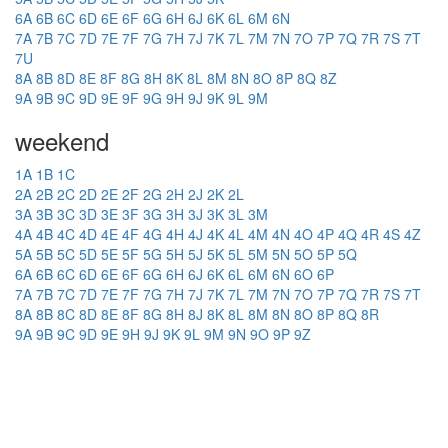
6A
6B
6C
6D
6E
6F
6G
6H
6J
6K
6L
6M
6N
7A
7B
7C
7D
7E
7F
7G
7H
7J
7K
7L
7M
7N
7O
7P
7Q
7R
7S
7T
7U
8A
8B
8D
8E
8F
8G
8H
8K
8L
8M
8N
8O
8P
8Q
8Z
9A
9B
9C
9D
9E
9F
9G
9H
9J
9K
9L
9M
weekend
1A
1B
1C
2A
2B
2C
2D
2E
2F
2G
2H
2J
2K
2L
3A
3B
3C
3D
3E
3F
3G
3H
3J
3K
3L
3M
4A
4B
4C
4D
4E
4F
4G
4H
4J
4K
4L
4M
4N
4O
4P
4Q
4R
4S
4Z
5A
5B
5C
5D
5E
5F
5G
5H
5J
5K
5L
5M
5N
5O
5P
5Q
6A
6B
6C
6D
6E
6F
6G
6H
6J
6K
6L
6M
6N
6O
6P
7A
7B
7C
7D
7E
7F
7G
7H
7J
7K
7L
7M
7N
7O
7P
7Q
7R
7S
7T
8A
8B
8C
8D
8E
8F
8G
8H
8J
8K
8L
8M
8N
8O
8P
8Q
8R
9A
9B
9C
9D
9E
9H
9J
9K
9L
9M
9N
9O
9P
9Z