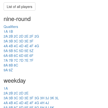
List of all players
nine-round
Qualifiers
1A
1B
2A
2B
2C
2D
2E
2F
2G
3A
3B
3C
3D
3E
3F
4A
4B
4C
4D
4E
4F
4G
5A
5B
5C
5D
5E
5Z
6A
6B
6C
6D
6E
6F
7A
7B
7C
7D
7E
7F
8A
8B
8C
9A
9Z
weekday
1A
2A
2B
2C
2D
2E
3A
3B
3C
3D
3E
3F
3G
3H
3J
3K
3L
4A
4B
4C
4D
4E
4F
4G
4H
4J
5A
5B
5C
5D
5E
5F
5G
5H
5J
5K