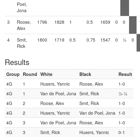
Poel,
Jona
3
Roose,
1796
1828
1
0.5
1659
0
0
Alex
4
Smit,
1800
1719
0.5
0.75
1547
0
½
0
Rick
Results
Group
Round
White
Black
Result
4G
1
Husers, Yannic
Roose, Alex
1-0
4G
1
Van de Poel, Jona
Smit, Rick
½-½
4G
2
Roose, Alex
Smit, Rick
1-0
4G
2
Husers, Yannic
Van de Poel, Jona
1-0
4G
3
Van de Poel, Jona
Roose, Alex
1-0
4G
3
Smit, Rick
Husers, Yannic
0-1