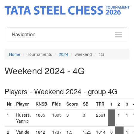
Navigation
Home
Tournaments
2024
weekend
4G
Weekend 2024 - 4G
Players - Weekend 2024 - group 4G
Nr
Player
KNSB
Fide
Score
SB
TPR
1
2
3
1
Husers,
1885
1895
3
3
2561
1
1
Yannic
2
Van de
1842
1737
1.5
1.25
1814
0
1